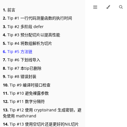
1.
前言
2.
Tip #1 一行代码测量函数的执行时间
3.
Tip #2 多阶段 defer
4.
Tip #3 预分配切片以提高性能
5.
Tip #4 将数组解析为切片
6.
Tip #5 方法链
7.
Tip #6 下划线导入
8.
Tip #7 本tip已删除
9.
Tip #8 错误封装
10.
Tip #9 编译时接口检查
11.
Tip #10 避免裸露参数
12.
Tip #11 数字分隔符
13.
Tip #12 使用 crypto/rand 生成密钥，避
免使用 math/rand
14.
Tip #13 使用空切片还是更好的NIL切片