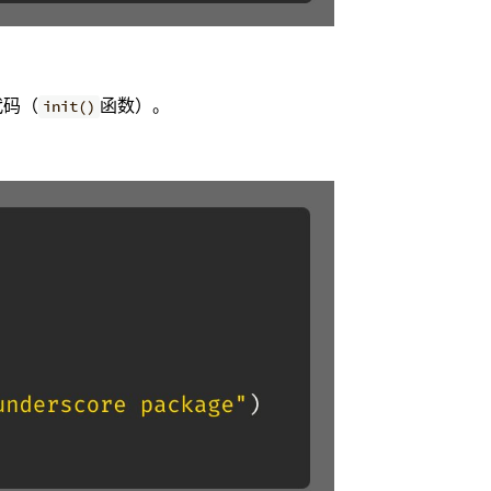
代码（
函数）。
init()