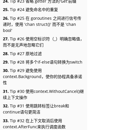
24.
Tip #23 省略 getter 方法的'Get'前缀
25.
Tip #24 避免命名中的重复
26.
Tip #25 在 goroutines 之间进行信号传
递时，使用 'chan struct{}' 而不是 'chan
bool'
27.
Tip #26 使用空标识符（_）明确忽略值，
而不是无声地忽略它们
28.
Tip #27 原地过滤
29.
Tip #28 将多个if-else语句转换为switch
30.
Tip #29 避免使用
context.Background，使你的协程具备承诺
性
31.
Tip #30 使用context.WithoutCancel()继
续上下文操作
32.
Tip #31 使用跳转标签让break和
continue语句更简洁
33.
Tip #32 在上下文取消后使用
context.AfterFunc来执行调度函数