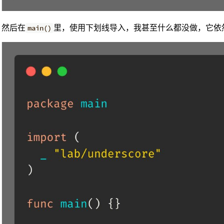
然后在
里，使用下划线导入，我甚至什么都没做，它依
main()