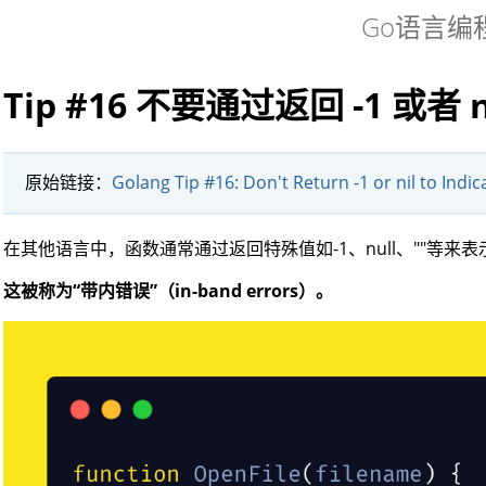
Go语言编
Tip #16 不要通过返回 -1 或者
原始链接：
Golang Tip #16: Don't Return -1 or nil to Indic
在其他语言中，函数通常通过返回特殊值如-1、null、""等来
这被称为“带内错误”（in-band errors）。