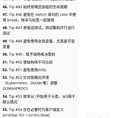
46.
Tip #45 始终管理您协程的生命周期
47.
Tip #46 避免在 switch 语句的 case 中使
用 break，除非与标签一起使用
48.
Tip #47 表驱动测试，测试集和并行运行
测试
49.
Tip #48 避免使用全局变量，尤其是可变
变量
50.
Tip #49：赋予调用者决策权
51.
Tip #50 使结构体不可比较
52.
Tip #51 避免使用init()
53.
Tip #52 针对容器化环境
（Kubernetes、Docker等）调整
GOMAXPROCS
54.
Tip #53 枚举从1开始用于分类，从0用于
默认情况
55.
Tip #54 仅在必要时为客户端定义
error(var Err = errors.New)