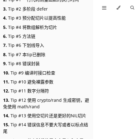
3.
Tip #2 多阶段 defer
4.
Tip #3 预分配切片以提高性能
5.
Tip #4 将数组解析为切片
6.
Tip #5 方法链
7.
Tip #6 下划线导入
8.
Tip #7 本tip已删除
9.
Tip #8 错误封装
10.
Tip #9 编译时接口检查
11.
Tip #10 避免裸露参数
12.
Tip #11 数字分隔符
13.
Tip #12 使用 crypto/rand 生成密钥，避
免使用 math/rand
14.
Tip #13 使用空切片还是更好的NIL切片
15.
Tip #14 错误信息不要大写或者以标点结
尾