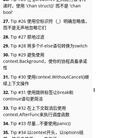
递时，使用 'chan struct{}' 而不是 'chan
bool'
27.
Tip #26 使用空标识符（_）明确忽略值，
而不是无声地忽略它们
28.
Tip #27 原地过滤
29.
Tip #28 将多个if-else语句转换为switch
30.
Tip #29 避免使用
context.Background，使你的协程具备承诺
性
31.
Tip #30 使用context.WithoutCancel()继
续上下文操作
32.
Tip #31 使用跳转标签让break和
continue语句更简洁
33.
Tip #32 在上下文取消后使用
context.AfterFunc来执行调度函数
34.
Tip #33 尽量...不要使用panic()
35.
Tip #34 以context开头，以options结