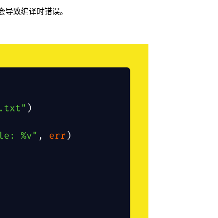
果会导致编译时错误。