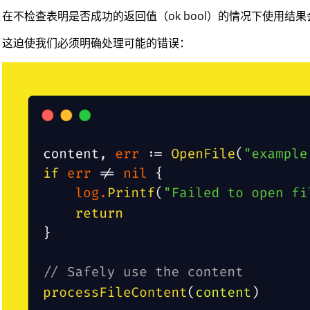
在不检查表明是否成功的返回值（ok bool）的情况下使用结
这迫使我们必须明确处理可能的错误：