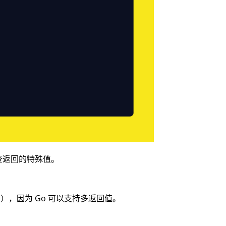
检查返回的特殊值。
），因为 Go 可以支持多返回值。