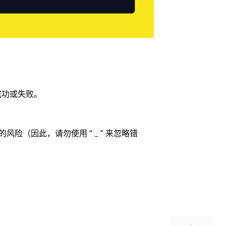
：
成功或失败。
的风险（因此，请勿使用 “
” 来忽略错
_