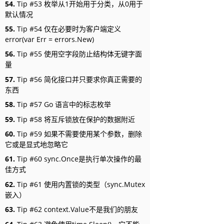
54.
Tip #53 枚举从1开始用于分类，从0用于
默认情况
55.
Tip #54 仅在必要时为客户端定义
error(var Err = errors.New)
56.
Tip #55 使用空字段防止结构体无键字面
量
57.
Tip #56 简化接口并只要求你真正需要的
东西
58.
Tip #57 Go 语言中的标志枚举
59.
Tip #58 将互斥锁放在保护的数据附近
60.
Tip #59 如果不需要使用某个参数，删除
它或是显式地忽略它
61.
Tip #60 sync.Once是执行单次操作的最
佳方式
62.
Tip #61 使用内置锁的类型（sync.Mutex
嵌入）
63.
Tip #62 context.Value不是我们的朋友