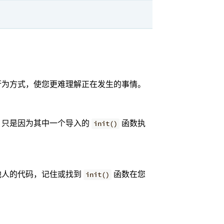
行为方式，使您更难理解正在发生的事情。
，只是因为其中一个导入的
函数执
init()
他人的代码，记住或找到
函数在您
init()