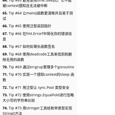
64.
Tip #63 避免使用time.Sleep()，它不能
被context感知且无法被中断
65.
Tip #64 让main()函数更清晰并且易于测
试
66.
Tip #65 使用泛型返回指针
67.
Tip #66 在fmt.Errorf中简化你的错误信
息
68.
Tip #67 如何处理长函数签名
69.
Tip #68 使用deadcode工具来找到和删
除无用的函数
70.
Tip #69 通过errgrup管理多个goroutine
71.
Tip #70 实现一个感知context的sleep 函
数
72.
Tip #71 用泛型让 sync.Pool 类型安全
73.
Tip #72 使用strings.EqualFold进行忽略
大小写的字符串比较
74.
Tip #73 用stringer工具给枚举类型实现
String()方法