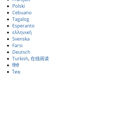
Polski
Cebuano
Tagalog
Esperanto
ελληνική
Svenska
Farsi
Deutsch
Turkish
,
在线阅读
हिंदी
ไทย