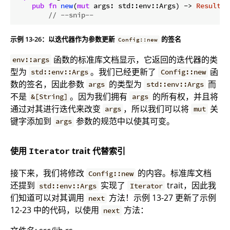
pub
fn
new
(
mut
 args: std::env::Args) -> 
Result
<C
// --snip--
示例 13-26：以迭代器作为参数更新
的签名
Config::new
函数的标准库文档显示，它返回的迭代器的类
env::args
型为
。我们已经更新了
函
std::env::Args
Config::new
数的签名，因此参数
的类型为
而
args
std::env::Args
不是
。因为我们拥有
的所有权，并且将
&[String]
args
通过对其进行迭代来改变
，所以我们可以将
关
args
mut
键字添加到
参数的规范中以使其可变。
args
使用
trait 代替索引
Iterator
接下来，我们将修改
的内容。标准库文档
Config::new
还提到
实现了
trait，因此我
std::env::Args
Iterator
们知道可以对其调用
方法！示例 13-27 更新了示例
next
12-23 中的代码，以使用
方法：
next