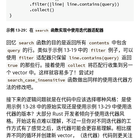
        .filter(|line| line.contains(query))

        .collect()

}
示例 13-29：在
函数实现中使用迭代器适配器
search
回忆
函数的目的是返回所有
中包含
search
contents
的行。类似于示例 13-19 中的
例子，可以
query
filter
使用
适配器只保留
返回
filter
line.contains(query)
的那些行。接着使用
将匹配行收集到另一
true
collect
个 vector 中。这样就容易多了！尝试对
函数做出同样的使用迭代器方
search_case_insensitive
法的修改吧。
接下来的逻辑问题就是在代码中应该选择哪种风格：是使
用示例 13-28 中的原始实现还是使用示例 13-29 中使用迭
代器的版本？大部分 Rust 开发者倾向于使用迭代器风
格。开始这有点难以理解，不过一旦你对不同迭代器的工
作方式有了感觉之后，迭代器可能会更容易理解。相比摆
弄不同的循环并创建新 vector，（迭代器）代码则更关注