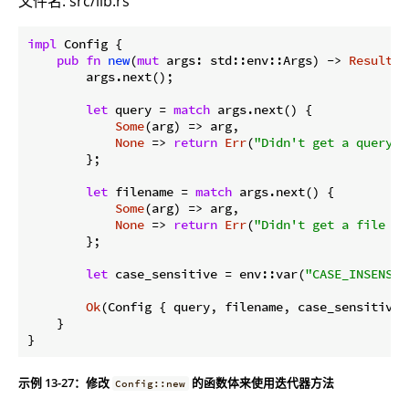
文件名: src/lib.rs
impl
 Config {

pub
fn
new
(
mut
 args: std::env::Args) -> 
Result
<C
        args.next();

let
 query = 
match
 args.next() {

Some
(arg) => arg,

None
 => 
return
Err
(
"Didn't get a query s
        };

let
 filename = 
match
 args.next() {

Some
(arg) => arg,

None
 => 
return
Err
(
"Didn't get a file na
        };

let
 case_sensitive = env::var(
"CASE_INSENSIT
Ok
(Config { query, filename, case_sensitive }
    }

}
示例 13-27：修改
的函数体来使用迭代器方法
Config::new