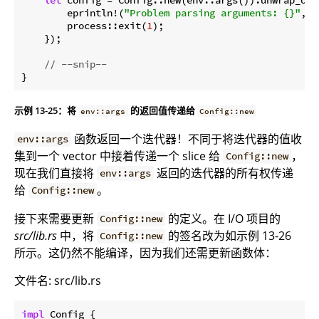
        eprintln!(
"Problem parsing arguments: {}"
, e
        process::exit(
1
);

    });

// --snip--
}
示例 13-25：将
的返回值传递给
env::args
Config::new
函数返回一个迭代器！不同于将迭代器的值收
env::args
集到一个 vector 中接着传递一个 slice 给
，
Config::new
现在我们直接将
返回的迭代器的所有权传递
env::args
给
。
Config::new
接下来需要更新
的定义。在 I/O 项目的
Config::new
src/lib.rs
中，将
的签名改为如示例 13-26
Config::new
所示。这仍然不能编译，因为我们还需更新函数体：
文件名: src/lib.rs
impl
 Config {
