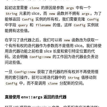
起初这里需要
的原因是参数
中有一个
clone
args
元素的 slice，而
函数并不拥有
。为了
String
new
args
能够返回
实例的所有权，我们需要克隆
Config
Config
中字段
和
的值，这样
实例就
query
filename
Config
能拥有这些值。
在学习了迭代器之后，我们可以将
函数改为获取一
new
个有所有权的迭代器作为参数而不是借用 slice。我们将使
用迭代器功能之前检查 slice 长度和索引特定位置的代
码。这会明确
的工作因为迭代器会负责访
Config::new
问这些值。
一旦
获取了迭代器的所有权并不再使用借
Config::new
用的索引操作，就可以将迭代器中的
值移动到
String
中，而不是调用
分配新的空间。
Config
clone
直接使用
返回的迭代器
env::args