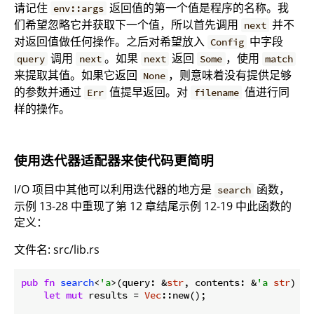
请记住
返回值的第一个值是程序的名称。我
env::args
们希望忽略它并获取下一个值，所以首先调用
并不
next
对返回值做任何操作。之后对希望放入
中字段
Config
调用
。如果
返回
，使用
query
next
next
Some
match
来提取其值。如果它返回
，则意味着没有提供足够
None
的参数并通过
值提早返回。对
值进行同
Err
filename
样的操作。
使用迭代器适配器来使代码更简明
I/O 项目中其他可以利用迭代器的地方是
函数，
search
示例 13-28 中重现了第 12 章结尾示例 12-19 中此函数的
定义：
文件名: src/lib.rs
pub
fn
search
<
'a
>(query: &
str
, contents: &
'a
str
) ->
let
mut
 results = 
Vec
::new();
