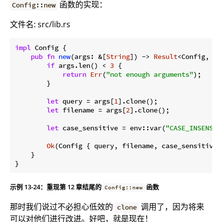
函数的实现：
Config::new
文件名: src/lib.rs
impl
 Config {

pub
fn
new
(args: &[
String
]) -> 
Result
<Config, &
'
if
 args.len() < 
3
 {

return
Err
(
"not enough arguments"
);

        }

let
 query = args[
1
].clone();

let
 filename = args[
2
].clone();

let
 case_sensitive = env::var(
"CASE_INSENSIT
Ok
(Config { query, filename, case_sensitive }
    }

}
示例 13-24：重现第 12 章结尾的
函数
Config::new
那时我们说过不必担心低效的
调用了，因为将来
clone
可以对他们进行改进。好吧，就是现在！