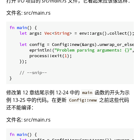
打开 I/O 项目的
src/main.rs
文件，它看起来应该像这样：
文件名: src/main.rs
fn
main
() {

let
 args: 
Vec
<
String
> = env::args().collect();

let
 config = Config::new(&args).unwrap_or_else(|e
        eprintln!(
"Problem parsing arguments: {}"
, e
        process::exit(
1
);

    });

// --snip--
}
修改第 12 章结尾示例 12-24 中的
函数的开头为示
main
例 13-25 中的代码。在更新
之前这些代码
Config::new
还不能编译：
文件名: src/main.rs
fn
main
() {

let
 config = Config::new(env::args()).unwrap_or_e