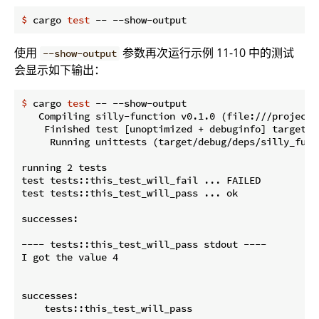
$
 cargo 
test
 -- --show-output
使用
参数再次运行示例 11-10 中的测试
--show-output
会显示如下输出：
$
 cargo 
test
 -- --show-output
   Compiling silly-function v0.1.0 (file:///projects/
    Finished test [unoptimized + debuginfo] target(s)
     Running unittests (target/debug/deps/silly_func
running 2 tests

test tests::this_test_will_fail ... FAILED

test tests::this_test_will_pass ... ok

successes:

---- tests::this_test_will_pass stdout ----

I got the value 4

successes:

    tests::this_test_will_pass
