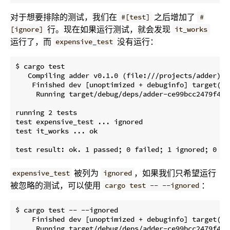
对于想要排除的测试，我们在
之后增加了
#[test]
#
行。现在如果运行测试，就会发现
[ignore]
it_works
运行了，而
没有运行：
expensive_test
$ cargo test

   Compiling adder v0.1.0 (file:///projects/adder)

    Finished dev [unoptimized + debuginfo] target(s) 
     Running target/debug/deps/adder-ce99bcc2479f4607
running 2 tests

test expensive_test ... ignored

test it_works ... ok

被列为
，如果我们只希望运行
expensive_test
ignored
被忽略的测试，可以使用
：
cargo test -- --ignored
$ cargo test -- --ignored

    Finished dev [unoptimized + debuginfo] target(s) 
     Running target/debug/deps/adder-ce99bcc2479f4607