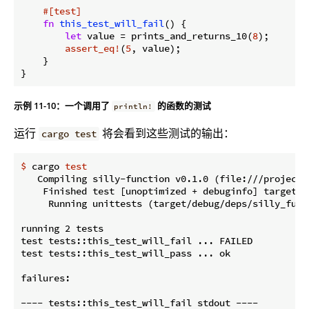
#[test]
fn
this_test_will_fail
() {

let
 value = prints_and_returns_10(
8
);

assert_eq!
(
5
, value);

    }

示例 11-10：一个调用了
的函数的测试
println!
运行
将会看到这些测试的输出：
cargo test
$
 cargo 
test
   Compiling silly-function v0.1.0 (file:///projects/
    Finished test [unoptimized + debuginfo] target(s)
     Running unittests (target/debug/deps/silly_func
running 2 tests

test tests::this_test_will_fail ... FAILED

test tests::this_test_will_pass ... ok

failures:

---- tests::this_test_will_fail stdout ----
