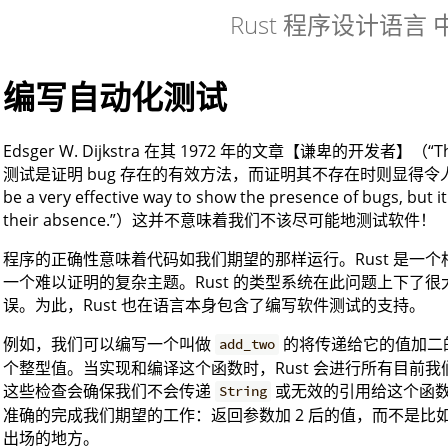
Rust 程序设计语言
编写自动化测试
Edsger W. Dijkstra 在其 1972 年的文章【谦卑的开发者】（“T
测试是证明 bug 存在的有效方法，而证明其不存在时则显得令人绝望的不
be a very effective way to show the presence of bugs, but i
their absence.”）这并不意味着我们不该尽可能地测试软件！
程序的正确性意味着代码如我们期望的那样运行。Rust 是一
一个难以证明的复杂主题。Rust 的类型系统在此问题上下了
误。为此，Rust 也在语言本身包含了编写软件测试的支持。
例如，我们可以编写一个叫做
的将传递给它的值加二
add_two
个整型值。当实现和编译这个函数时，Rust 会进行所有目前
这些检查会确保我们不会传递
或无效的引用给这个函数。
String
准确的完成我们期望的工作：返回参数加 2 后的值，而不是比如说
出场的地方。