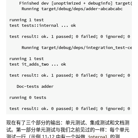
    Finished dev [unoptimized + debuginfo] target(s) 
     Running target/debug/deps/adder-abcabcabc

running 1 test

test tests::internal ... ok

test result: ok. 1 passed; 0 failed; 0 ignored; 0 me
     Running target/debug/deps/integration_test-ce99b
running 1 test

test it_adds_two ... ok

test result: ok. 1 passed; 0 failed; 0 ignored; 0 me
   Doc-tests adder

running 0 tests

现在有了三个部分的输出：单元测试、集成测试和文档测
试。第一部分单元测试与我们之前见过的一样：每个单元
测试一行（示例 11-12 中有一个叫做
的测
internal