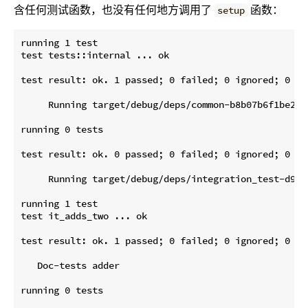
含任何测试函数，也没有任何地方调用了
函数：
setup
running 1 test

test tests::internal ... ok

test result: ok. 1 passed; 0 failed; 0 ignored; 0 me
     Running target/debug/deps/common-b8b07b6f1be2db7
running 0 tests

test result: ok. 0 passed; 0 failed; 0 ignored; 0 me
     Running target/debug/deps/integration_test-d993c
running 1 test

test it_adds_two ... ok

test result: ok. 1 passed; 0 failed; 0 ignored; 0 me
   Doc-tests adder

running 0 tests
