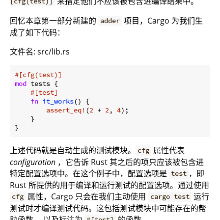
来指定他们不应该被包含进编译结果中。
[cfg(test)]
回忆本章第一部分新建的
项目，Cargo 为我们生
adder
成了如下代码：
文件名: src/lib.rs
#[cfg(test)]
mod
 tests {

#[test]
fn
it_works
() {

assert_eq!
(
2
 + 
2
, 
4
);

    }

上述代码就是自动生成的测试模块。
属性代表
cfg
configuration
，它告诉 Rust 其之后的项只应该被包含进
特定配置选项中。在这个例子中，配置选项是
，即
test
Rust 所提供的用于编译和运行测试的配置选项。通过使用
属性，Cargo 只会在我们主动使用
运行
cfg
cargo test
测试时才编译测试代码。这包括测试模块中可能存在的帮
助函数， 以及标注为
的函数。
#[test]