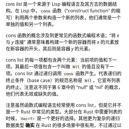
cons list
是一个来源于 Lisp 编程语言及其方言的数据结
构。在 Lisp 中，
函数（“construct function" 的缩
cons
写）利用两个参数来构造一个新的列表，他们通常是一个
单独的值和另一个列表。
cons 函数的概念涉及到更常见的函数式编程术语；“将
x
与
y
连接” 通常意味着构建一个新的容器而将
x
的元素放
在新容器的开头，其后则是容器
y
的元素。
cons list 的每一项都包含两个元素：当前项的值和下一
项。其最后一项值包含一个叫做
的值且没有下一
Nil
项。cons list 通过递归调用
函数产生。代表递归的
cons
终止条件（base case）的规范名称是
，它宣布列表
Nil
的终止。注意这不同于第 6 章中的 “null” 或 “nil” 的概念，
他们代表无效或缺失的值。
注意虽然函数式编程语言经常使用 cons list，但是它并不
是一个 Rust 中常见的类型。大部分在 Rust 中需要列表的
时候，
是一个更好的选择。其他更为复杂的递归
Vec<T>
数据类型
确实
在 Rust 的很多场景中很有用，不过通过以