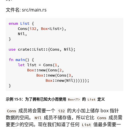
文件名: src/main.rs
enum
List
 {

    Cons(
i32
, 
Box
<List>),

    Nil,

}

use
 crate::List::{Cons, Nil};

fn
main
() {

let
 list = Cons(
1
,

Box
::new(Cons(
2
,

Box
::new(Cons(
3
,

Box
::new(Nil))))));

}
示例 15-5：为了拥有已知大小而使用
的
定义
Box<T>
List
成员将会需要一个
的大小加上储存 box 指针
Cons
i32
数据的空间。
成员不储存值，所以它比
成员需
Nil
Cons
要更少的空间。现在我们知道了任何
值最多需要一
List