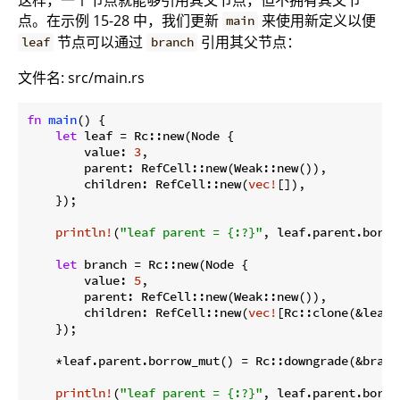
点。在示例 15-28 中，我们更新
来使用新定义以便
main
节点可以通过
引用其父节点：
leaf
branch
文件名: src/main.rs
fn
main
() {

let
 leaf = Rc::new(Node {

        value: 
3
,

        parent: RefCell::new(Weak::new()),

        children: RefCell::new(
vec!
[]),

    });

println!
(
"leaf parent = {:?}"
, leaf.parent.borro
let
 branch = Rc::new(Node {

        value: 
5
,

        parent: RefCell::new(Weak::new()),

        children: RefCell::new(
vec!
[Rc::clone(&leaf)]
    });

    *leaf.parent.borrow_mut() = Rc::downgrade(&branch
println!
(
"leaf parent = {:?}"
, leaf.parent.borro