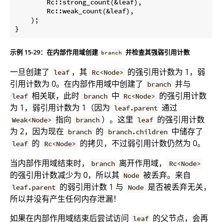
        Rc::strong_count(&leaf),

        Rc::weak_count(&leaf),

    );

}
示例 15-29：在内部作用域创建
并检查其强弱引用计数
branch
一旦创建了
，其
的强引用计数为 1，弱
leaf
Rc<Node>
引用计数为 0。在内部作用域中创建了
并与
branch
相关联，此时
中
的强引用计数
leaf
branch
Rc<Node>
为 1，弱引用计数为 1（因为
通过
leaf.parent
指向
）。这里
的强引用计数
Weak<Node>
branch
leaf
为 2，因为现在
的
中储存了
branch
branch.children
的
的拷贝，不过弱引用计数仍然为 0。
leaf
Rc<Node>
当内部作用域结束时，
离开作用域，
branch
Rc<Node>
的强引用计数减少为 0，所以其
被丢弃。来自
Node
的弱引用计数 1 与
是否被丢弃无关，
leaf.parent
Node
所以并没有产生任何内存泄漏！
如果在内部作用域结束后尝试访问
的父节点，会再
leaf