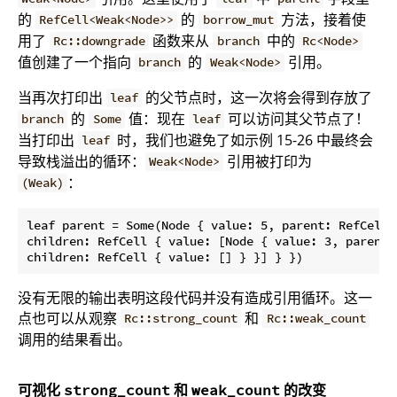
的
的
方法，接着使
RefCell<Weak<Node>>
borrow_mut
用了
函数来从
中的
Rc::downgrade
branch
Rc<Node>
值创建了一个指向
的
引用。
branch
Weak<Node>
当再次打印出
的父节点时，这一次将会得到存放了
leaf
的
值：现在
可以访问其父节点了！
branch
Some
leaf
当打印出
时，我们也避免了如示例 15-26 中最终会
leaf
导致栈溢出的循环：
引用被打印为
Weak<Node>
：
(Weak)
leaf parent = Some(Node { value: 5, parent: RefCell 
children: RefCell { value: [Node { value: 3, parent:
没有无限的输出表明这段代码并没有造成引用循环。这一
点也可以从观察
和
Rc::strong_count
Rc::weak_count
调用的结果看出。
可视化
和
的改变
strong_count
weak_count