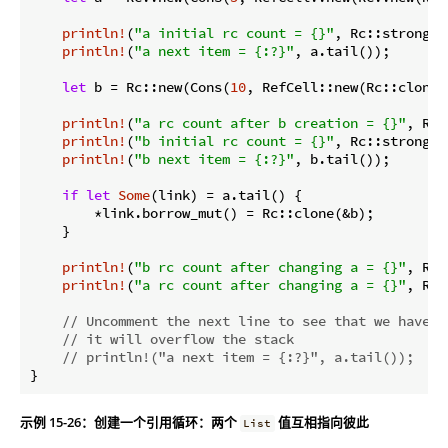
println!
(
"a initial rc count = {}"
, Rc::strong_c
println!
(
"a next item = {:?}"
, a.tail());

let
 b = Rc::new(Cons(
10
, RefCell::new(Rc::clone(&
println!
(
"a rc count after b creation = {}"
, Rc:
println!
(
"b initial rc count = {}"
, Rc::strong_c
println!
(
"b next item = {:?}"
, b.tail());

if
let
Some
(link) = a.tail() {

        *link.borrow_mut() = Rc::clone(&b);

    }

println!
(
"b rc count after changing a = {}"
, Rc:
println!
(
"a rc count after changing a = {}"
, Rc:
// Uncomment the next line to see that we have a
// it will overflow the stack
// println!("a next item = {:?}", a.tail());
}
示例 15-26：创建一个引用循环：两个
值互相指向彼此
List