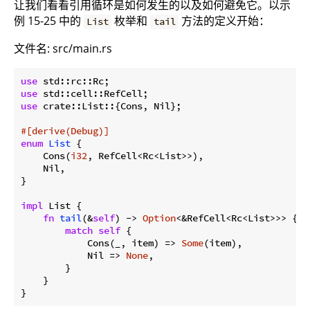
让我们看看引用循环是如何发生的以及如何避免它。以示
例 15-25 中的
枚举和
方法的定义开始：
List
tail
文件名: src/main.rs
use
use
use
 crate::List::{Cons, Nil};

#[derive(Debug)]
enum
List
 {

    Cons(
i32
, RefCell<Rc<List>>),

    Nil,

}

impl
 List {

fn
tail
(&
self
) -> 
Option
<&RefCell<Rc<List>>> {

match
self
 {

            Cons(_, item) => 
Some
(item),

            Nil => 
None
,

        }

    }

}