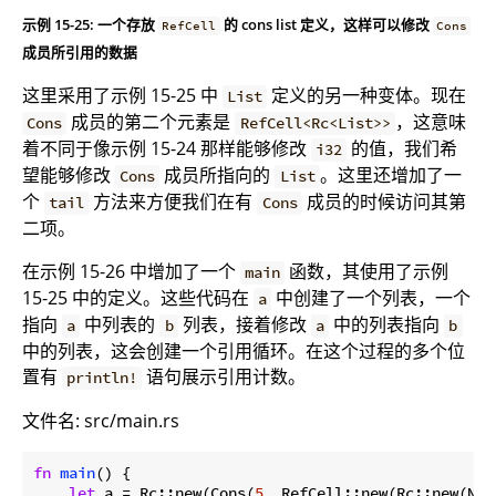
示例 15-25: 一个存放
的 cons list 定义，这样可以修改
RefCell
Cons
成员所引用的数据
这里采用了示例 15-25 中
定义的另一种变体。现在
List
成员的第二个元素是
，这意味
Cons
RefCell<Rc<List>>
着不同于像示例 15-24 那样能够修改
的值，我们希
i32
望能够修改
成员所指向的
。这里还增加了一
Cons
List
个
方法来方便我们在有
成员的时候访问其第
tail
Cons
二项。
在示例 15-26 中增加了一个
函数，其使用了示例
main
15-25 中的定义。这些代码在
中创建了一个列表，一个
a
指向
中列表的
列表，接着修改
中的列表指向
a
b
a
b
中的列表，这会创建一个引用循环。在这个过程的多个位
置有
语句展示引用计数。
println!
文件名: src/main.rs
fn
main
() {

let
 a = Rc::new(Cons(
5
, RefCell::new(Rc::new(Nil)