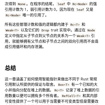
次得到
。在程序的结尾，
中
的强
None
leaf
Rc<Node>
引用计数为 1，弱引用计数为 0，因为现在
又是
leaf
唯一的引用了。
Rc<Node>
所有这些管理计数和值的逻辑都内建于
和
Rc<T>
以及它们的
trait 实现中。通过在
Weak<T>
Drop
Node
定义中指定从子节点到父节点的关系为一个
引
Weak<T>
用，就能够拥有父节点和子节点之间的双向引用而不会造
成引用循环和内存泄漏。
总结
这一章涵盖了如何使用智能指针来做出不同于 Rust 常规
引用默认所提供的保证与取舍。
有一个已知的大
Box<T>
小并指向分配在堆上的数据。
记录了堆上数据的引
Rc<T>
用数量以便可以拥有多个所有者。
和其内部
RefCell<T>
可变性提供了一个可以用于当需要不可变类型但是需要改