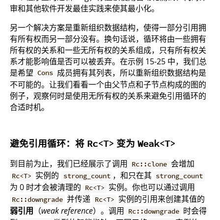
审和其他软件开发最佳实践来使其最小化。
另一个解决方案是重新组织数据结构，使得一部分引用拥
有所有权而另一部分没有。换句话说，循环将由一些拥有
所有权的关系和一些无所有权的关系组成，只有所有权关
系才能影响值是否可以被丢弃。在示例 15-25 中，我们总
是希望
成员拥有其列表，所以重新组织数据结构是
Cons
不可能的。让我们看看一个由父节点和子节点构成的图的
例子，观察何时是使用无所有权的关系来避免引用循环的
合适时机。
避免引用循环：将
变为
Rc<T>
Weak<T>
到目前为止，我们已经展示了调用
会增加
Rc::clone
实例的
，和只在其
Rc<T>
strong_count
strong_count
为 0 时才会被清理的
实例。你也可以通过调用
Rc<T>
并传递
实例的引用来创建其值的
Rc::downgrade
Rc<T>
弱引用
（
weak reference
）。调用
时会得
Rc::downgrade