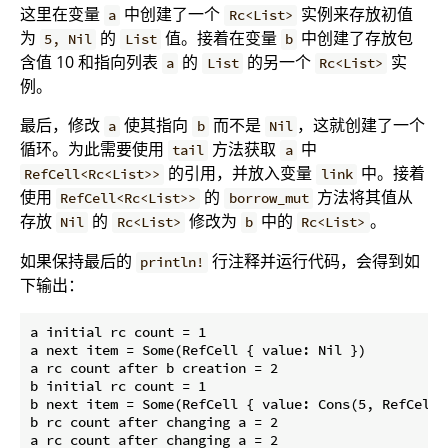
这里在变量
中创建了一个
实例来存放初值
a
Rc<List>
为
的
值。接着在变量
中创建了存放包
5, Nil
List
b
含值 10 和指向列表
的
的另一个
实
a
List
Rc<List>
例。
最后，修改
使其指向
而不是
，这就创建了一个
a
b
Nil
循环。为此需要使用
方法获取
中
tail
a
的引用，并放入变量
中。接着
RefCell<Rc<List>>
link
使用
的
方法将其值从
RefCell<Rc<List>>
borrow_mut
存放
的
修改为
中的
。
Nil
Rc<List>
b
Rc<List>
如果保持最后的
行注释并运行代码，会得到如
println!
下输出：
a initial rc count = 1

a next item = Some(RefCell { value: Nil })

a rc count after b creation = 2

b initial rc count = 1

b next item = Some(RefCell { value: Cons(5, RefCell 
b rc count after changing a = 2
