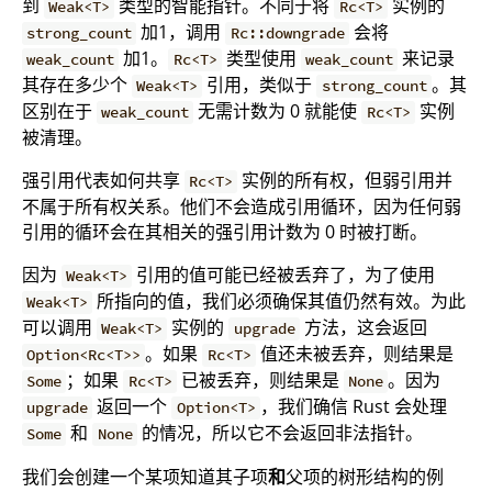
到
类型的智能指针。不同于将
实例的
Weak<T>
Rc<T>
加1，调用
会将
strong_count
Rc::downgrade
加1。
类型使用
来记录
weak_count
Rc<T>
weak_count
其存在多少个
引用，类似于
。其
Weak<T>
strong_count
区别在于
无需计数为 0 就能使
实例
weak_count
Rc<T>
被清理。
强引用代表如何共享
实例的所有权，但弱引用并
Rc<T>
不属于所有权关系。他们不会造成引用循环，因为任何弱
引用的循环会在其相关的强引用计数为 0 时被打断。
因为
引用的值可能已经被丢弃了，为了使用
Weak<T>
所指向的值，我们必须确保其值仍然有效。为此
Weak<T>
可以调用
实例的
方法，这会返回
Weak<T>
upgrade
。如果
值还未被丢弃，则结果是
Option<Rc<T>>
Rc<T>
；如果
已被丢弃，则结果是
。因为
Some
Rc<T>
None
返回一个
，我们确信 Rust 会处理
upgrade
Option<T>
和
的情况，所以它不会返回非法指针。
Some
None
我们会创建一个某项知道其子项
和
父项的树形结构的例