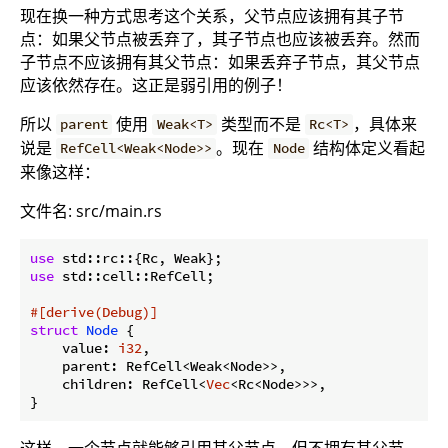
现在换一种方式思考这个关系，父节点应该拥有其子节
点：如果父节点被丢弃了，其子节点也应该被丢弃。然而
子节点不应该拥有其父节点：如果丢弃子节点，其父节点
应该依然存在。这正是弱引用的例子！
所以
使用
类型而不是
，具体来
parent
Weak<T>
Rc<T>
说是
。现在
结构体定义看起
RefCell<Weak<Node>>
Node
来像这样：
文件名: src/main.rs
use
use
 std::cell::RefCell;

#[derive(Debug)]
struct
Node
 {

    value: 
i32
,

    parent: RefCell<Weak<Node>>,

    children: RefCell<
Vec
<Rc<Node>>>,

这样，一个节点就能够引用其父节点，但不拥有其父节