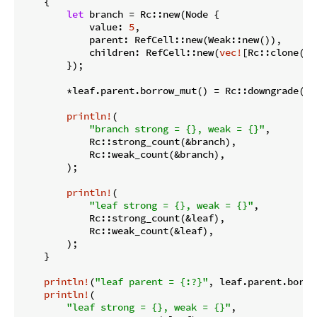
    {

let
 branch = Rc::new(Node {

            value: 
5
,

            parent: RefCell::new(Weak::new()),

            children: RefCell::new(
vec!
[Rc::clone(&l
        });

        *leaf.parent.borrow_mut() = Rc::downgrade(&br
println!
(

"branch strong = {}, weak = {}"
,

            Rc::strong_count(&branch),

            Rc::weak_count(&branch),

        );

println!
(

"leaf strong = {}, weak = {}"
,

            Rc::strong_count(&leaf),

            Rc::weak_count(&leaf),

        );

    }

println!
(
"leaf parent = {:?}"
, leaf.parent.borro
println!
(

"leaf strong = {}, weak = {}"
,
