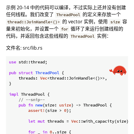
示例 20-14 中的代码可以编译，不过实际上还并没有创建
任何线程。我们改变了
的定义来存放一个
ThreadPool
的 vector 实例，使用
容
thread::JoinHandle<()>
size
量来初始化，并设置一个
循环了来运行创建线程的
for
代码，并返回包含这些线程的
实例：
ThreadPool
文件名: src/lib.rs
use
 std::thread;

pub
struct
ThreadPool
 {

    threads: 
Vec
<thread::JoinHandle<()>>,

}

impl
 ThreadPool {

// --snip--
pub
fn
new
(size: 
usize
) -> ThreadPool {

assert!
(size > 
0
);

let
mut
 threads = 
Vec
::with_capacity(size);

for
 _ 
in
0
..size {
