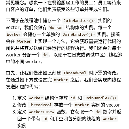
常见概念。想象一下在餐馆厨房工作的员工：员工等待来
自客户的订单，他们负责接受这些订单并完成它们。
不同于在线程池中储存一个
实例的
JoinHandle<()>
vector，我们会储存
结构体的实例。每一个
Worker
会储存一个单独的
实例。接着
Worker
JoinHandle<()>
会在
上实现一个方法，它会获取需要运行代码的
Worker
闭包并将其发送给已经运行的线程执行。我们还会为每个
worker 分配一个
，以便于在日志或调试中区别线程池
id
中的不同 worker。
首先，让我们做出如此创建
时所需的修改。
ThreadPool
在通过如下方式设置完
之后，我们会实现向线程
Worker
发送闭包的代码：
定义
结构体存放
和
Worker
id
JoinHandle<()>
修改
存放一个
实例的 vector
ThreadPool
Worker
定义
函数，它获取一个
数字并返
Worker::new
id
回一个带有
和用空闭包分配的线程的
id
Worker
实例