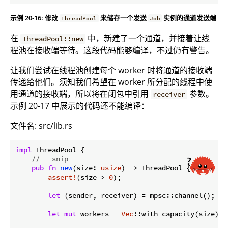
示例 20-16: 修改
来储存一个发送
实例的通道发送端
ThreadPool
Job
在
中，新建了一个通道，并接着让线
ThreadPool::new
程池在接收端等待。这段代码能够编译，不过仍有警告。
让我们尝试在线程池创建每个 worker 时将通道的接收端
传递给他们。须知我们希望在 worker 所分配的线程中使
用通道的接收端，所以将在闭包中引用
参数。
receiver
示例 20-17 中展示的代码还不能编译：
文件名: src/lib.rs
impl
 ThreadPool {

// --snip--
pub
fn
new
(size: 
usize
) -> ThreadPool {

assert!
(size > 
0
);

let
 (sender, receiver) = mpsc::channel();

let
mut
 workers = 
Vec
::with_capacity(size);
