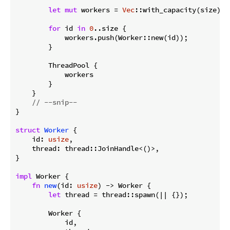
let
mut
 workers = 
Vec
::with_capacity(size);

for
 id 
in
0
..size {

            workers.push(Worker::new(id));

        }

        ThreadPool {

            workers

        }

    }

// --snip--
}

struct
Worker
 {

    id: 
usize
,

    thread: thread::JoinHandle<()>,

}

impl
 Worker {

fn
new
(id: 
usize
) -> Worker {

let
 thread = thread::spawn(|| {});

        Worker {

            id,
