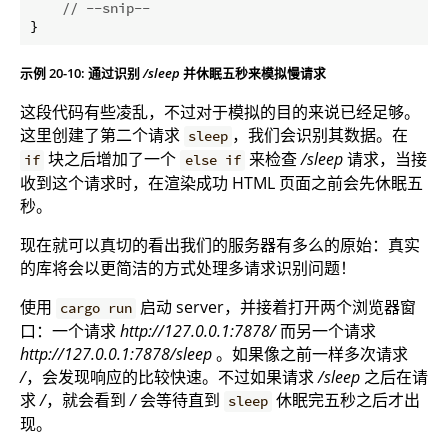
// --snip--
示例 20-10: 通过识别
/sleep
并休眠五秒来模拟慢请求
这段代码有些凌乱，不过对于模拟的目的来说已经足够。
这里创建了第二个请求
，我们会识别其数据。在
sleep
块之后增加了一个
来检查
/sleep
请求，当接
if
else if
收到这个请求时，在渲染成功 HTML 页面之前会先休眠五
秒。
现在就可以真切的看出我们的服务器有多么的原始：真实
的库将会以更简洁的方式处理多请求识别问题！
使用
启动 server，并接着打开两个浏览器窗
cargo run
口：一个请求
http://127.0.0.1:7878/
而另一个请求
http://127.0.0.1:7878/sleep
。如果像之前一样多次请求
/
，会发现响应的比较快速。不过如果请求
/sleep
之后在请
求
/
，就会看到
/
会等待直到
休眠完五秒之后才出
sleep
现。