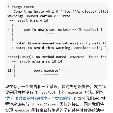
$ cargo check

   Compiling hello v0.1.0 (file:///projects/hello)

warning: unused variable: `size`

 --> src/lib.rs:4:16

  |

4 |     pub fn new(size: usize) -> ThreadPool {

  |                ^^^^

  |

  = note: #[warn(unused_variables)] on by default

  = note: to avoid this warning, consider using `_siz
error[E0599]: no method named `execute` found for ty
  --> src/bin/main.rs:18:14

   |

18 |         pool.execute(|| {

现在有了一个警告和一个错误。暂时先忽略警告，发生错
误是因为并没有
上的
方法。回忆
ThreadPool
execute
“为有限数量的线程创建一个类似的接口”
部分我们决定线
程池应该有与
类似的接口，同时我们将
thread::spawn
实现
函数来获取传递的闭包并将其传递给池中
execute