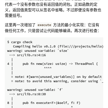
代表一个没有参数也没有返回值的闭包。正如函数的定
义，返回值类型可以从签名中省略，不过即便没有参数也
需要括号。
这里再一次增加了
方法的最小化实现：它没有
execute
做任何工作，只是尝试让代码能够编译。再次进行检查：
$ cargo check

   Compiling hello v0.1.0 (file:///projects/hello)

warning: unused variable: `size`

 --> src/lib.rs:4:16

  |

4 |     pub fn new(size: usize) -> ThreadPool {

  |                ^^^^

  |

  = note: #[warn(unused_variables)] on by default

  = note: to avoid this warning, consider using `_siz
warning: unused variable: `f`

 --> src/lib.rs:8:30

  |

8 |     pub fn execute<F>(&self, f: F)

  |                              ^
