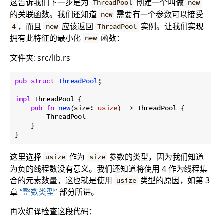
这告诉我们下一步是为
创建一个叫做
ThreadPool
new
的关联函数。我们还知道
需要有一个参数可以接受
new
，而且
应该返回
实例。让我们实现
4
new
ThreadPool
拥有此特征的最小化
函数：
new
文件夹: src/lib.rs
pub
struct
ThreadPool
;

impl
 ThreadPool {

pub
fn
new
(size: 
usize
) -> ThreadPool {

        ThreadPool

    }

这里选择
作为
参数的类型，因为我们知道
usize
size
为负的线程数没有意义。我们还知道将使用 4 作为线程集
合的元素数量，这也就是使用
类型的原因，如第 3
usize
章
“整数类型”
部分所讲。
再次编译检查这段代码：