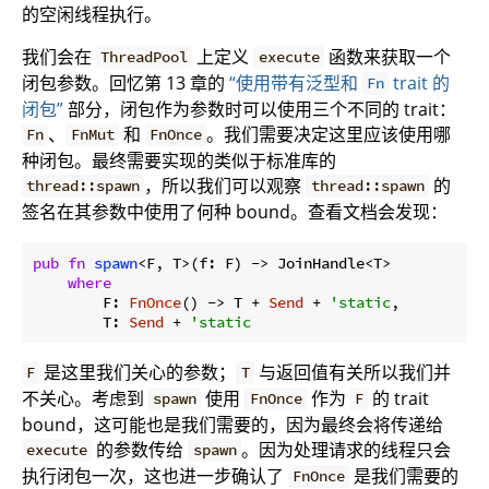
的空闲线程执行。
我们会在
上定义
函数来获取一个
ThreadPool
execute
闭包参数。回忆第 13 章的
“使用带有泛型和
trait 的
Fn
闭包”
部分，闭包作为参数时可以使用三个不同的 trait：
、
和
。我们需要决定这里应该使用哪
Fn
FnMut
FnOnce
种闭包。最终需要实现的类似于标准库的
，所以我们可以观察
的
thread::spawn
thread::spawn
签名在其参数中使用了何种 bound。查看文档会发现：
pub
fn
spawn
<F, T>(f: F) -> JoinHandle<T>

where
        F: 
FnOnce
() -> T + 
Send
 + 
'static
,

        T: 
Send
 + 
'static
是这里我们关心的参数；
与返回值有关所以我们并
F
T
不关心。考虑到
使用
作为
的 trait
spawn
FnOnce
F
bound，这可能也是我们需要的，因为最终会将传递给
的参数传给
。因为处理请求的线程只会
execute
spawn
执行闭包一次，这也进一步确认了
是我们需要的
FnOnce