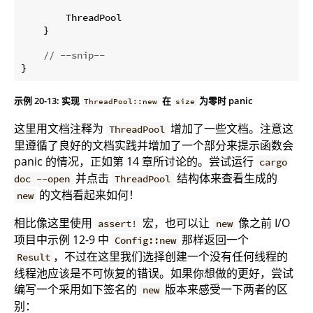
        ThreadPool

    }

// --snip--
示例 20-13: 实现
在
为零时 panic
ThreadPool::new
size
这里用文档注释为
增加了一些文档。注意这
ThreadPool
里遵循了良好的文档实践并增加了一个部分来提示函数会
panic 的情况，正如第 14 章所讨论的。尝试运行
cargo
并点击
结构体来查看生成的
doc --open
ThreadPool
的文档看起来如何！
new
相比像这里使用
宏，也可以让
像之前 I/O
assert!
new
项目中示例 12-9 中
那样返回一个
Config::new
，不过在这里我们选择创建一个没有任何线程的
Result
线程池应该是不可恢复的错误。如果你想做的更好，尝试
编写一个采用如下签名的
版本来感受一下两者的区
new
别：