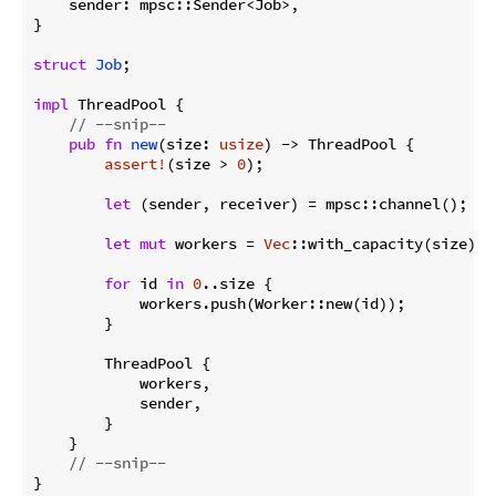
    sender: mpsc::Sender<Job>,

}

struct
Job
;

impl
 ThreadPool {

// --snip--
pub
fn
new
(size: 
usize
) -> ThreadPool {

assert!
(size > 
0
);

let
 (sender, receiver) = mpsc::channel();

let
mut
 workers = 
Vec
::with_capacity(size);

for
 id 
in
0
..size {

            workers.push(Worker::new(id));

        }

        ThreadPool {

            workers,

            sender,

        }

    }

// --snip--