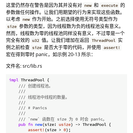
这里仍然存在警告是因为其并没有对
和
的
new
execute
参数做任何操作。让我们用期望的行为来实现这些函数。
以考虑
作为开始。之前选择使用无符号类型作为
new
参数的类型，因为线程数为负的线程池没有意义。
size
然而，线程数为零的线程池同样没有意义，不过零是一个
完全有效的
值。让我们增加在返回
实
u32
ThreadPool
例之前检查
是否大于零的代码，并使用
size
assert!
宏在得到零时 panic，如示例 20-13 所示：
文件名: src/lib.rs
impl
 ThreadPool {

/// 创建线程池。
///
/// 线程池中线程的数量。
///
/// # Panics
///
/// `new` 函数在 size 为 0 时会 panic。
pub
fn
new
(size: 
usize
) -> ThreadPool {

assert!
(size > 
0
);
