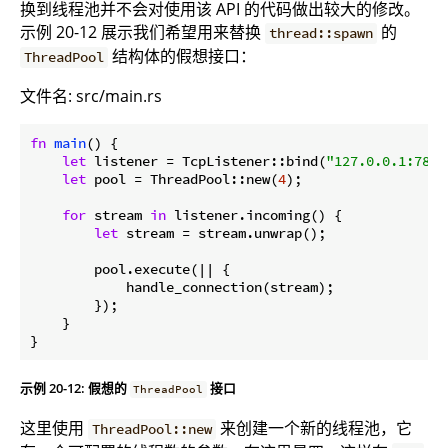
换到线程池并不会对使用该 API 的代码做出较大的修改。
示例 20-12 展示我们希望用来替换
的
thread::spawn
结构体的假想接口：
ThreadPool
文件名: src/main.rs
fn
main
() {

let
 listener = TcpListener::bind(
"127.0.0.1:7878
let
 pool = ThreadPool::new(
4
);

for
 stream 
in
 listener.incoming() {

let
 stream = stream.unwrap();

        pool.execute(|| {

            handle_connection(stream);

        });

    }

示例 20-12: 假想的
接口
ThreadPool
这里使用
来创建一个新的线程池，它
ThreadPool::new