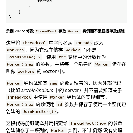
            thread,

        }

    }

示例 20-15: 修改
存放
实例而不是直接存放线程
ThreadPool
Worker
这里将
中字段名从
改为
ThreadPool
threads
，因为它现在储存
而不是
workers
Worker
。使用
循环中的计数作为
JoinHandle<()>
for
的参数，并将每一个新建的
储存在
Worker::new
Worker
叫做
的 vector 中。
workers
结构体和其
函数是私有的，因为外部代码
Worker
new
（比如
src/bin/main.rs
中的 server）并不需要知道关于
中使用
结构体的实现细节。
ThreadPool
Worker
函数使用
参数并储存了使用一个空闭包
Worker::new
id
创建的
。
JoinHandle<()>
这段代码能够编译并用指定给
的参数
ThreadPool::new
创建储存了一系列的
实例，不过
仍然
没有处理
Worker