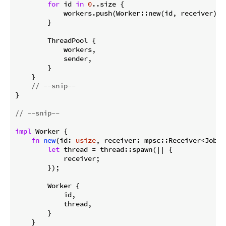
for
 id 
in
0
..size {

            workers.push(Worker::new(id, receiver));

        }

        ThreadPool {

            workers,

            sender,

        }

    }

// --snip--
}

// --snip--
impl
 Worker {

fn
new
(id: 
usize
, receiver: mpsc::Receiver<Job>)
let
 thread = thread::spawn(|| {

            receiver;

        });

        Worker {

            id,

            thread,

        }

    }
