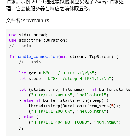
请求。示例 20-10 通过模拟慢响应实现了
/sleep
请求处
理，它会使服务器在响应之前休眠五秒。
文件名: src/main.rs
use
use
// --snip--
fn
handle_connection
(
mut
// --snip--
let
 get = 
b"GET / HTTP/1.1\r\n"
;

let
 sleep = 
b"GET /sleep HTTP/1.1\r\n"
;

let
 (status_line, filename) = 
if
 buffer.starts_w
        (
"HTTP/1.1 200 OK"
, 
"hello.html"
)

    } 
else
if
 buffer.starts_with(sleep) {

        thread::sleep(Duration::from_secs(
5
));

        (
"HTTP/1.1 200 OK"
, 
"hello.html"
)

    } 
else
 {

        (
"HTTP/1.1 404 NOT FOUND"
, 
"404.html"
)

    };
