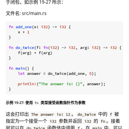
于闭包，如示例 19-27 所示：
文件名: src/main.rs
fn
add_one
(x: 
i32
) -> 
i32
 {

    x + 
1
}

fn
do_twice
(f: 
fn
(
i32
) -> 
i32
, arg: 
i32
) -> 
i32
 {

    f(arg) + f(arg)

}

fn
main
() {

let
 answer = do_twice(add_one, 
5
);

println!
(
"The answer is: {}"
, answer);

}
示例 19-27: 使用
类型接受函数指针作为参数
fn
这会打印出
。
中的
被
The answer is: 12
do_twice
f
指定为一个接受一个
参数并返回
的
。接着
i32
i32
fn
就可以在
函数体中调用
。在
中，可以
do_twice
f
main