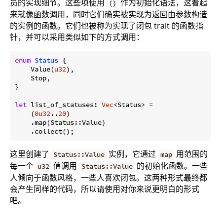
员的实现细节。这些项使用
作为初始化语法，这看起
()
来就像函数调用，同时它们确实被实现为返回由参数构造
的实例的函数。它们也被称为实现了闭包 trait 的函数指
针，并可以采用类似如下的方式调用：
enum
Status
 {

    Value(
u32
),

    Stop,

}

let
 list_of_statuses: 
Vec
<Status> =

    (
0u32
..
20
)

    .map(Status::Value)

这里创建了
实例，它通过
用范围的
Status::Value
map
每一个
值调用
的初始化函数。一些
u32
Status::Value
人倾向于函数风格，一些人喜欢闭包。这两种形式最终都
会产生同样的代码，所以请使用对你来说更明白的形式
吧。