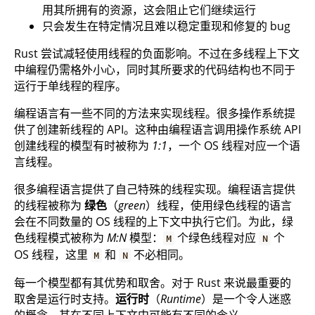
用其所拥有的资源，这会阻止它们继续运行
只会发生在特定情况且难以稳定重现和修复的 bug
Rust 尝试减轻使用线程的负面影响。不过在多线程上下文
中编程仍需格外小心，同时其所要求的代码结构也不同于
运行于单线程的程序。
编程语言有一些不同的方法来实现线程。很多操作系统提
供了创建新线程的 API。这种由编程语言调用操作系统 API
创建线程的模型有时被称为
1:1
，一个 OS 线程对应一个语
言线程。
很多编程语言提供了自己特殊的线程实现。编程语言提供
的线程被称为
绿色
（
green
）线程，使用绿色线程的语言
会在不同数量的 OS 线程的上下文中执行它们。为此，绿
色线程模式被称为
M:N
模型：
个绿色线程对应
个
M
N
OS 线程，这里
和
不必相同。
M
N
每一个模型都有其优势和取舍。对于 Rust 来说最重要的
取舍是运行时支持。
运行时
（
Runtime
）是一个令人迷惑
的概念，其在不同上下文中可能有不同的含义。