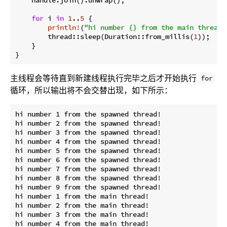
for
 i 
in
1
..
5
 {

println!
(
"hi number {} from the main thread!
        thread::sleep(Duration::from_millis(
1
));

    }

}
主线程会等待直到新建线程执行完毕之后才开始执行
for
循环，所以输出将不会交替出现，如下所示：
hi number 1 from the spawned thread!

hi number 2 from the spawned thread!

hi number 3 from the spawned thread!

hi number 4 from the spawned thread!

hi number 5 from the spawned thread!

hi number 6 from the spawned thread!

hi number 7 from the spawned thread!

hi number 8 from the spawned thread!

hi number 9 from the spawned thread!

hi number 1 from the main thread!

hi number 2 from the main thread!

hi number 3 from the main thread!
