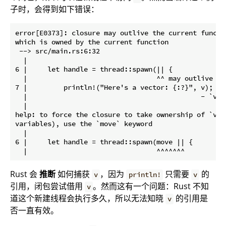
子时，会得到如下错误：
error[E0373]: closure may outlive the current functi
which is owned by the current function

 --> src/main.rs:6:32

  |

6 |     let handle = thread::spawn(|| {

  |                                ^^ may outlive bor
7 |         println!("Here's a vector: {:?}", v);

  |                                           - `v` i
  |

help: to force the closure to take ownership of `v` 
variables), use the `move` keyword

  |

6 |     let handle = thread::spawn(move || {

Rust 会
推断
如何捕获
，因为
只需要
的
v
println!
v
引用，闭包尝试借用
。然而这有一个问题：Rust 不知
v
道这个新建线程会执行多久，所以无法知晓
的引用是
v
否一直有效。