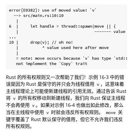
error[E0382]: use of moved value: `v`

  --> src/main.rs:10:10

   |

6  |     let handle = thread::spawn(move || {

   |                                ------- value mo
...

10 |     drop(v); // oh no!

   |          ^ value used here after move

   |

   = note: move occurs because `v` has type `std::ve
Rust 的所有权规则又一次帮助了我们！示例 16-3 中的错
误是因为 Rust 是保守的并只会为线程借用
，这意味着
v
主线程理论上可能使新建线程的引用无效。通过告诉 Rust
将
的所有权移动到新建线程，我们向 Rust 保证主线程
v
不会再使用
。如果对示例 16-4 也做出如此修改，那么
v
当在主线程中使用
时就会违反所有权规则。
关
v
move
键字覆盖了 Rust 默认保守的借用，但它不允许我们违反
所有权规则。