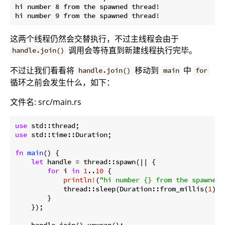
hi number 8 from the spawned thread!

这两个线程仍然会交替执行，不过主线程会由于
调用会等待直到新建线程执行完毕。
handle.join()
不过让我们看看将
移动到
中
handle.join()
main
for
循环之前会发生什么，如下：
文件名: src/main.rs
use
use
 std::time::Duration;

fn
main
() {

let
 handle = thread::spawn(|| {

for
 i 
in
1
..
10
 {

println!
(
"hi number {} from the spawned 
            thread::sleep(Duration::from_millis(
1
));

        }

    });

    handle.join().unwrap();
