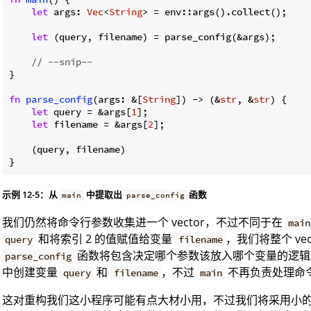
let
 args: 
Vec
<
String
> = env::args().collect();

let
 (query, filename) = parse_config(&args);

// --snip--
}

fn
parse_config
(args: &[
String
]) -> (&
str
, &
str
) {

let
 query = &args[
1
];

let
 filename = &args[
2
];

    (query, filename)

}
示例 12-5：从
中提取出
函数
main
parse_config
我们仍然将命令行参数收集进一个 vector，不过不同于在
main
和将索引 2 的值赋值给变量
，我们将整个 vec
query
filename
函数将包含决定哪个参数该放入哪个变量的逻
parse_config
中创建变量
和
，不过
不再负责处理命
query
filename
main
这对重构我们这小程序可能有点大材小用，不过我们将采用小