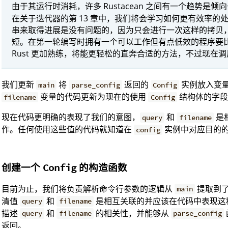
由于其运行时消耗，许多 Rustacean 之间有一个趋势是倾
在关于迭代器的第 13 章中，我们将会学习如何更有效率的
串来取得进展是没有问题的，因为只会进行一次这样的拷贝
短。在第一轮编写时拥有一个可以工作但有点低效的程序要
Rust 更加熟练，将能更轻松的直奔合适的方法，不过现在
我们更新
将
返回的
实例放入变
main
parse_config
Config
变量的代码更新为现在的使用
结构体的字段
filename
Config
现在代码更明确的表现了我们的意图，
和
是
query
filename
作。任何使用这些值的代码就知道在
实例中对应目的
config
创建一个
的构造函数
Config
目前为止，我们将负责解析命令行参数的逻辑从
提取到
main
清值
和
是相互关联的并应该在代码中表现这
query
filename
描述
和
的相关性，并能够从
query
filename
parse_config
返回。