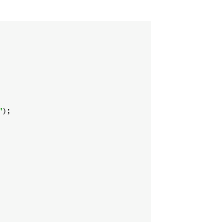
"
);
