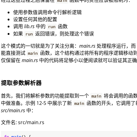
经过这些过程之后保留在
函数中的责任应该被限制为：
main
使用参数值调用命令行解析逻辑
设置任何其他的配置
调用
lib.rs
中的
函数
run
如果
返回错误，则处理这个错误
run
这个模式的一切就是为了关注分离：
main.rs
处理程序运行，而
能直接测试
函数，这个结构通过将所有的程序逻辑移动
main
仅保留在
main.rs
中的代码将足够小以便阅读就可以验证其正确
提取参数解析器
首先，我们将解析参数的功能提取到一个
将会调用的函
main
中做准备。示例 12-5 中展示了新
函数的开头，它调用了
main
src/main.rs
中：
文件名: src/main.rs
fn
main
() {
