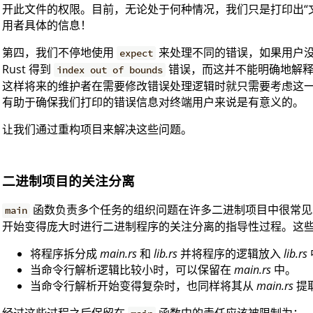
开此文件的权限。目前，无论处于何种情况，我们只是打印出“
用者具体的信息！
第四，我们不停地使用
来处理不同的错误，如果用户
expect
Rust 得到
错误，而这并不能明确地解释
index out of bounds
这样将来的维护者在需要修改错误处理逻辑时就只需要考虑这
有助于确保我们打印的错误信息对终端用户来说是有意义的。
让我们通过重构项目来解决这些问题。
二进制项目的关注分离
函数负责多个任务的组织问题在许多二进制项目中很常见。所
main
开始变得庞大时进行二进制程序的关注分离的指导性过程。这
将程序拆分成
main.rs
和
lib.rs
并将程序的逻辑放入
lib.rs
当命令行解析逻辑比较小时，可以保留在
main.rs
中。
当命令行解析开始变得复杂时，也同样将其从
main.rs
提