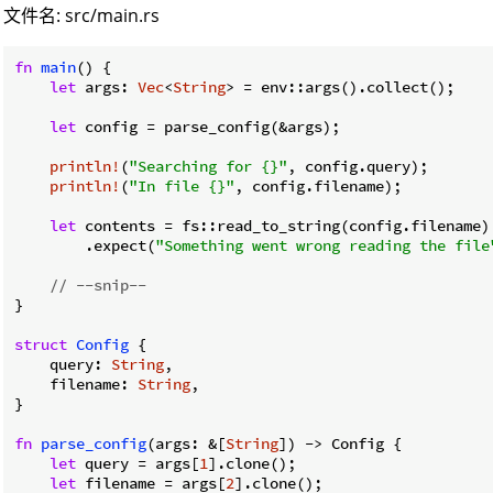
文件名: src/main.rs
fn
main
() {

let
 args: 
Vec
<
String
> = env::args().collect();

let
 config = parse_config(&args);

println!
(
"Searching for {}"
, config.query);

println!
(
"In file {}"
, config.filename);

let
 contents = fs::read_to_string(config.filename)

        .expect(
"Something went wrong reading the file
// --snip--
}

struct
Config
 {

    query: 
String
,

    filename: 
String
,

}

fn
parse_config
(args: &[
String
]) -> Config {

let
 query = args[
1
].clone();

let
 filename = args[
2
].clone();
