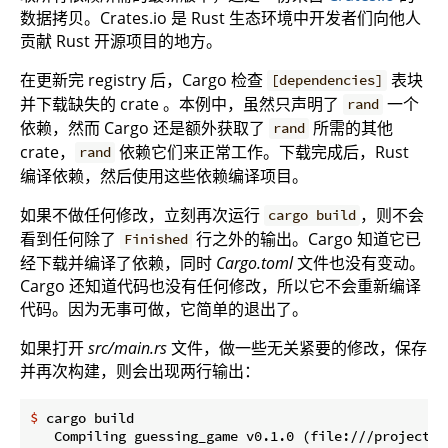
数据拷贝。Crates.io 是 Rust 生态环境中开发者们向他人
贡献 Rust 开源项目的地方。
在更新完 registry 后，Cargo 检查
表块
[dependencies]
并下载缺失的 crate 。本例中，虽然只声明了
一个
rand
依赖，然而 Cargo 还是额外获取了
所需的其他
rand
crate，
依赖它们来正常工作。下载完成后，Rust
rand
编译依赖，然后使用这些依赖编译项目。
如果不做任何修改，立刻再次运行
，则不会
cargo build
看到任何除了
行之外的输出。Cargo 知道它已
Finished
经下载并编译了依赖，同时
Cargo.toml
文件也没有变动。
Cargo 还知道代码也没有任何修改，所以它不会重新编译
代码。因为无事可做，它简单的退出了。
如果打开
src/main.rs
文件，做一些无关紧要的修改，保存
并再次构建，则会出现两行输出：
$
 cargo build
   Compiling guessing_game v0.1.0 (file:///projects/g