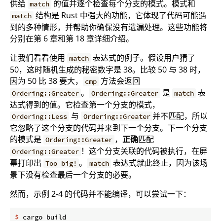
供给
的值并逐个检查每个分支的模式。模式和
match
结构是 Rust 中强大的功能，它体现了代码可能遇
match
到的多种情形，并帮助你确保没有遗漏处理。这些功能将
分别在第 6 章和第 18 章详细介绍。
让我们看看使用
表达式的例子。假设用户猜了
match
50，这时随机生成的秘密数字是 38。比较 50 与 38 时，
因为 50 比 38 要大，
方法会返回
cmp
。
是
表
Ordering::Greater
Ordering::Greater
match
达式得到的值。它检查第一个分支的模式，
与
并不匹配，所以
Ordering::Less
Ordering::Greater
它忽略了这个分支的代码并来到下一个分支。下一个分支
的模式是
，
正确
匹配
Ordering::Greater
！这个分支关联的代码被执行，在屏
Ordering::Greater
幕打印出
。
表达式就此终止，因为该场
Too big!
match
景下没有检查最后一个分支的必要。
然而，示例 2-4 的代码并不能编译，可以尝试一下：
$
 cargo build