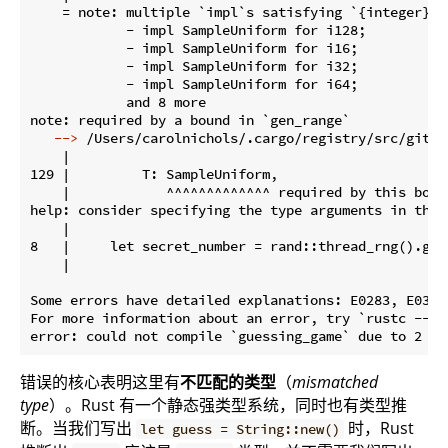
    = note: multiple `impl`s satisfying `{integer}: 
            - impl SampleUniform for i128;

            - impl SampleUniform for i16;

            - impl SampleUniform for i32;

            - impl SampleUniform for i64;

            and 8 more

   -->
 /Users/carolnichols/.cargo/registry/src/githu
    |

129 |         T: SampleUniform,

    |            ^^^^^^^^^^^^^ required by this bound
help: consider specifying the type arguments in the f
    |

8   |     let secret_number = rand::thread_rng().gen
    |                                                
Some errors have detailed explanations: E0283, E0308.
For more information about an error, try `rustc --exp
错误的核心表明这里有
不匹配的类型
（
mismatched
type
）。Rust 有一个静态强类型系统，同时也有类型推
断。当我们写出
时，Rust
let guess = String::new()