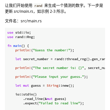
让我们开始使用
来生成一个猜测的数字。下一步是
rand
更新
src/main.rs
，如示例 2-3 所示。
文件名：src/main.rs
use
use
 rand::Rng;

fn
main
() {

println!
(
"Guess the number!"
);

let
 secret_number = rand::thread_rng().gen_range
println!
(
"The secret number is: {}"
, secret_numbe
println!
(
"Please input your guess."
);

let
mut
 guess = 
String
::new();

    io::stdin()

        .read_line(&
mut
 guess)

        .expect(
"Failed to read line"
);
