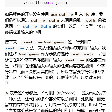
        .read_line(&
mut
如果程序的开头没有使用
引入
库，我
use std::io
io
们仍可以通过
来调用函数。
函数
std::io::stdin
stdin
返回一个
的实例，这是一个类型，代表
std::io::Stdin
终端标准输入的句柄。
接下来，
这一行调用了
.read_line(&mut guess)
方法，来从标准输入句柄中获取用户输入。我
read_line
们还将
作为参数传递给
，以告
&mut guess
read_line()
诉它在哪个字符串存储用户输入。
的全部工作
read_line
是，将用户在标准输入中输入的任何内容都追加到一个字
符串中（而不会覆盖其内容），所以它需要字符串作为参
数。这个字符串应是可变的，以便该方法可以更改其内
容。
表示这个参数是一个
引用
（
reference
），这为你提供了
&
一种方法，让代码的多个部分可以访问同一处数据，而无
需在内存中多次拷贝。引用是一个复杂的特性，Rust 的一
个主要优势就是安全而简单的使用引用。完成当前程序并