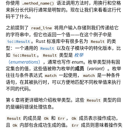
你使用
语法调用方法时，用换行和空格
.method_name()
来拆分长代码行通常是明智的。现在让我们来看看这行代
码干了什么。
之前提到了
将用户输入存储到我们传递给它
read_line
的字符串中，但它也返回一个值——在这个例子中是
。Rust 标准库中有很多名为
的类
io::Result
Result
型：一个通用的
以及在子模块中的特化版本，比
Result
如
。
类型是
枚举
io::Result
Result
（
enumerations
）
，通常也写作
enum
。枚举类型持有固
定集合的值，这些值被称为枚举的
成员
（
variant
）。枚举
往往与条件表达式
一起使用，
是一种条件
match
match
语句，在其被执行时，可以方便地匹配不同枚举值来执行
不同的代码。
第 6 章将更详细地介绍枚举类型。这些
类型的目
Result
的是编码错误处理信息。
的成员是
和
，
成员表示操作成功，
Result
Ok
Err
Ok
且
内部包含成功生成的值。
成员则意味着操作失
Ok
Err