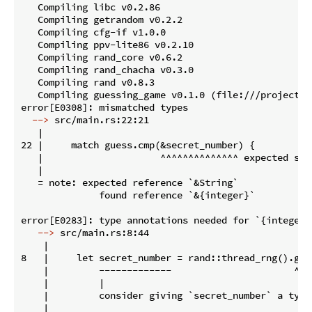
   Compiling libc v0.2.86

   Compiling getrandom v0.2.2

   Compiling cfg-if v1.0.0

   Compiling ppv-lite86 v0.2.10

   Compiling rand_core v0.6.2

   Compiling rand_chacha v0.3.0

   Compiling rand v0.8.3

   Compiling guessing_game v0.1.0 (file:///projects/g
  -->
 src/main.rs:22:21
   |

22 |     match guess.cmp(&secret_number) {

   |                     ^^^^^^^^^^^^^^ expected str
   |

   = note: expected reference `&String`

              found reference `&{integer}`

   -->
 src/main.rs:8:44
    |

8   |     let secret_number = rand::thread_rng().gen_
    |         -------------                      ^^^
    |         |

    |         consider giving `secret_number` a type

    |
