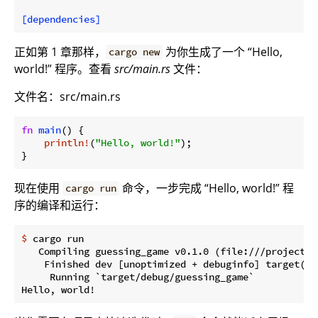
[dependencies]
正如第 1 章那样，
为你生成了一个 “Hello,
cargo new
world!” 程序。查看
src/main.rs
文件：
文件名：src/main.rs
fn
main
() {

println!
(
"Hello, world!"
);

}
现在使用
命令，一步完成 “Hello, world!” 程
cargo run
序的编译和运行：
$
 cargo run
   Compiling guessing_game v0.1.0 (file:///projects/g
    Finished dev [unoptimized + debuginfo] target(s) 
     Running `target/debug/guessing_game`
