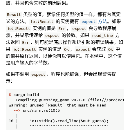
败，并且包含失败的前因后果。
类型的值，就像任何类型的值一样，都有为其定
Result
义的方法。
的实例拥有
方法
。如果
io::Result
expect
实例的值是
，
会导致程序崩
io::Result
Err
expect
溃，并显示传递给
的参数。如果
方
expect
read_line
法返回
，则可能是底层操作系统引起的错误结果。如
Err
果
实例的值是
，
会获取
中
io::Result
Ok
expect
Ok
的值并原样返回，以便你可以使用它。在本例中，这个值
是用户输入的字节数。
如果不调用
，程序也能编译，但会出现警告提
expect
示：
$
 cargo build
   Compiling guessing_game v0.1.0 (file:///projects/g
  -->
 src/main.rs:10:5
   |

10 |     io::stdin().read_line(&mut guess);

   |     ^^^^^^^^^^^^^^^^^^^^^^^^^^^^^^^^^^
