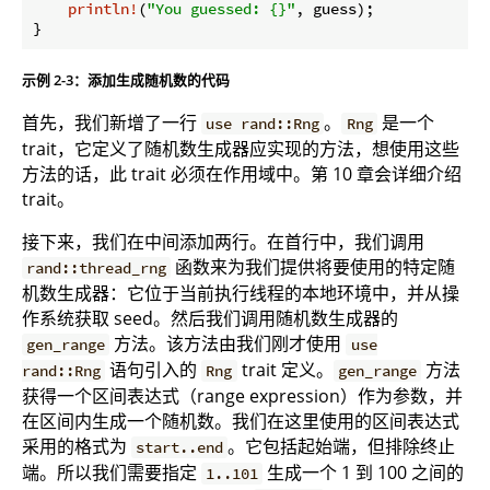
println!
(
"You guessed: {}"
, guess);

}
示例 2-3：添加生成随机数的代码
首先，我们新增了一行
。
是一个
use rand::Rng
Rng
trait，它定义了随机数生成器应实现的方法，想使用这些
方法的话，此 trait 必须在作用域中。第 10 章会详细介绍
trait。
接下来，我们在中间添加两行。在首行中，我们调用
函数来为我们提供将要使用的特定随
rand::thread_rng
机数生成器：它位于当前执行线程的本地环境中，并从操
作系统获取 seed。然后我们调用随机数生成器的
方法。该方法由我们刚才使用
gen_range
use
语句引入的
trait 定义。
方法
rand::Rng
Rng
gen_range
获得一个区间表达式（range expression）作为参数，并
在区间内生成一个随机数。我们在这里使用的区间表达式
采用的格式为
。它包括起始端，但排除终止
start..end
端。所以我们需要指定
生成一个 1 到 100 之间的
1..101