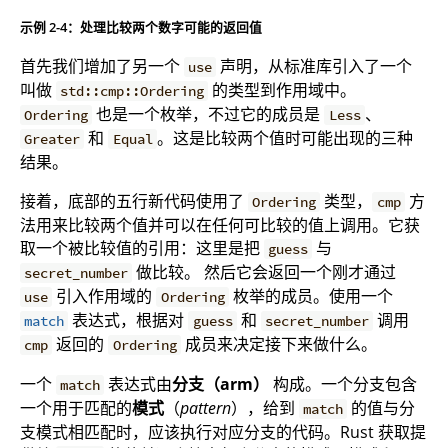
示例 2-4：处理比较两个数字可能的返回值
首先我们增加了另一个
声明，从标准库引入了一个
use
叫做
的类型到作用域中。
std::cmp::Ordering
也是一个枚举，不过它的成员是
、
Ordering
Less
和
。这是比较两个值时可能出现的三种
Greater
Equal
结果。
接着，底部的五行新代码使用了
类型，
方
Ordering
cmp
法用来比较两个值并可以在任何可比较的值上调用。它获
取一个被比较值的引用：这里是把
与
guess
做比较。 然后它会返回一个刚才通过
secret_number
引入作用域的
枚举的成员。使用一个
use
Ordering
表达式，根据对
和
调用
match
guess
secret_number
返回的
成员来决定接下来做什么。
cmp
Ordering
一个
表达式由
分支（arm）
构成。一个分支包含
match
一个用于匹配的
模式
（
pattern
），给到
的值与分
match
支模式相匹配时，应该执行对应分支的代码。Rust 获取提