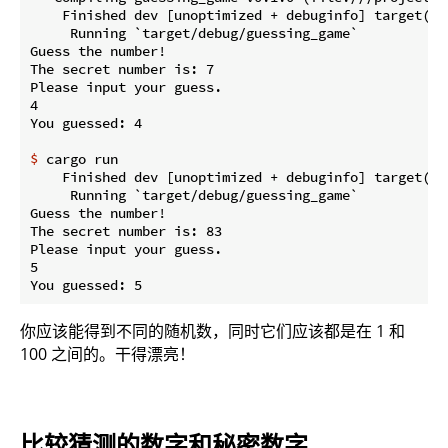
    Finished dev [unoptimized + debuginfo] target(s) 
     Running `target/debug/guessing_game`

Guess the number!

The secret number is: 7

Please input your guess.

4

$
 cargo run
    Finished dev [unoptimized + debuginfo] target(s) 
     Running `target/debug/guessing_game`

Guess the number!

The secret number is: 83

Please input your guess.

5

你应该能得到不同的随机数，同时它们应该都是在 1 和
100 之间的。干得漂亮！
比较猜测的数字和秘密数字