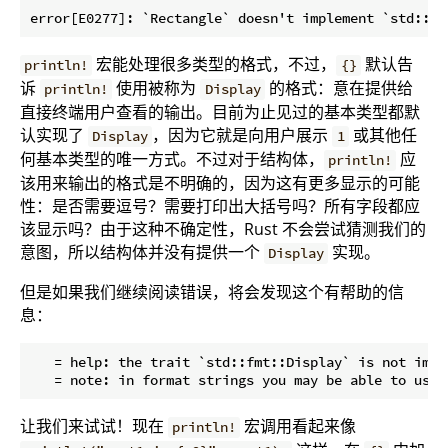
宏能处理很多类型的格式，不过，
默认告
println!
{}
诉
使用被称为
的格式：意在提供给
println!
Display
直接终端用户查看的输出。目前为止见过的基本类型都默
认实现了
，因为它就是向用户展示
或其他任
Display
1
何基本类型的唯一方式。不过对于结构体，
应
println!
该用来输出的格式是不明确的，因为这有更多显示的可能
性：是否需要逗号？需要打印出大括号吗？所有字段都应
该显示吗？由于这种不确定性，Rust 不会尝试猜测我们的
意图，所以结构体并没有提供一个
实现。
Display
但是如果我们继续阅读错误，将会发现这个有帮助的信
息：
   = help: the trait `std::fmt::Display` is not impl
让我们来试试！现在
宏调用看起来像
println!