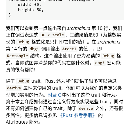
    width: 60,

    height: 50,

我们可以看到第一点输出来自
src/main.rs
第 10 行，我们
正在调试表达式
，其结果值是60（为整数实
30 * scale
现的
格式化是只打印它们的值）。在
src/main.rs
Debug
第 14 行的
调用输出
的值，，即
dbg!
&rect1
结构。这个输出使用了更为易读的
格
Rectangle
Debug
式。当你试图弄清楚你的代码在做什么时，
宏可能
dbg!
真的很有帮助!
除了
trait，Rust 还为我们提供了很多可以通过
Debug
属性来使用的 trait，他们可以为我们的自定义类
derive
型增加实用的行为。
附录 C
中列出了这些 trait 和行为。
第十章会介绍如何通过自定义行为来实现这些 trait，同时
还有如何创建你自己的 trait。除了
之外，还有很
derive
多属性；更多信息请参见
《Rust 参考手册》
的
Attributes 部分。