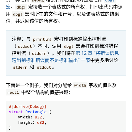
Debug
dbg!
宏
。
宏接收一个表达式的所有权，打印出代码中调
dbg!
用
宏时所在的文件和行号，以及该表达式的结果
dbg!
值，并返回该值的所有权。
注释：与
宏打印到标准输出控制流
println!
（
）不同，调用
宏会打印到标准错误
stdout
dbg!
控制流（
）。我们将在
第 12 章 “将错误信息
stderr
输出到标准错误而不是标准输出” 一节
中更多地讨论
和
。
stderr
stdout
下面是一个例子，我们对分配给
字段的值以及
width
中整个结构的值感兴趣：
rect1
#[derive(Debug)]
struct
Rectangle
 {

    width: 
u32
,

    height: 
u32
,

}
