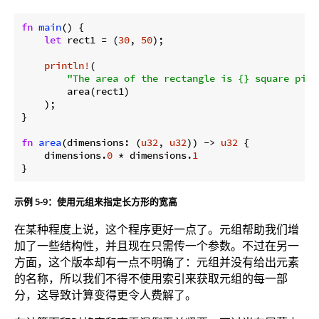
fn
main
() {

let
 rect1 = (
30
, 
50
);

println!
(

"The area of the rectangle is {} square pixe
        area(rect1)

    );

}

fn
area
(dimensions: (
u32
, 
u32
)) -> 
u32
 {

    dimensions.
0
 * dimensions.
1
}
示例 5-9：使用元组来指定长方形的宽高
在某种程度上说，这个程序更好一点了。元组帮助我们增
加了一些结构性，并且现在只需传一个参数。不过在另一
方面，这个版本却有一点不明确了：元组并没有给出元素
的名称，所以我们不得不使用索引来获取元组的每一部
分，这导致计算变得更令人费解了。