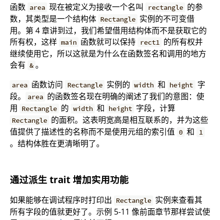
函数
现在被定义为接收一个名叫
的参
area
rectangle
数，其类型是一个结构体
实例的不可变借
Rectangle
用。第 4 章讲到过，我们希望借用结构体而不是获取它的
所有权，这样
函数就可以保持
的所有权并
main
rect1
继续使用它，所以这就是为什么在函数签名和调用的地方
会有
。
&
函数访问
实例的
和
字
area
Rectangle
width
height
段。
的函数签名现在明确的阐述了我们的意图：使
area
用
的
和
字段，计算
Rectangle
width
height
的面积。这表明宽高是相互联系的，并为这些
Rectangle
值提供了描述性的名称而不是使用元组的索引值
和
0
1
。结构体胜在更清晰明了。
通过派生 trait 增加实用功能
如果能够在调试程序时打印出
实例来查看其
Rectangle
所有字段的值就更好了。示例 5-11 像前面章节那样尝试使