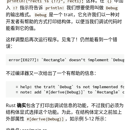
这样。在
中加
println!("rect1 is {:?}", rect1);
{}
入
指示符告诉
我们想要使用叫做
:?
println!
Debug
的输出格式。
是一个 trait，它允许我们以一种对
Debug
开发者有帮助的方式打印结构体，以便当我们调试代码时
能看到它的值。
这样调整后再次运行程序。见鬼了！仍然能看到一个错
误：
不过编译器又一次给出了一个有帮助的信息：
   = help: the trait `Debug` is not implemented for `
Rust
确实
包含了打印出调试信息的功能，不过我们必须为
结构体显式选择这个功能。为此，在结构体定义之前加上
外部属性
，如示例 5-12 所示：
#[derive(Debug)]