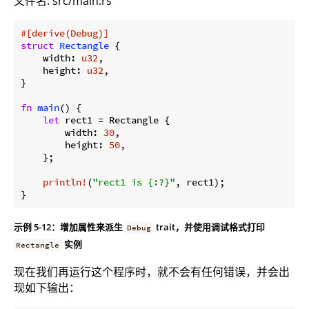
文件名: src/main.rs
#[derive(Debug)]
struct
Rectangle
 {

    width: 
u32
,

    height: 
u32
,

}

fn
main
() {

let
 rect1 = Rectangle {

        width: 
30
,

        height: 
50
,

    };

println!
(
"rect1 is {:?}"
, rect1);

}
示例 5-12：增加属性来派生
trait，并使用调试格式打印
Debug
实例
Rectangle
现在我们再运行这个程序时，就不会有任何错误，并会出
现如下输出：