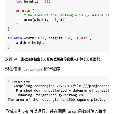
let
 height1 = 
50
;

println!
(

"The area of the rectangle is {} square pixe
        area(width1, height1)

    );

}

fn
area
(width: 
u32
, height: 
u32
) -> 
u32
 {

    width * height

}
示例 5-8：通过分别指定长方形的宽和高的变量来计算长方形面积
现在使用
运行程序：
cargo run
$
 cargo run
   Compiling rectangles v0.1.0 (file:///projects/rect
    Finished dev [unoptimized + debuginfo] target(s) 
     Running `target/debug/rectangles`

虽然示例 5-8 可以运行，并在调用
函数时传入每个
area