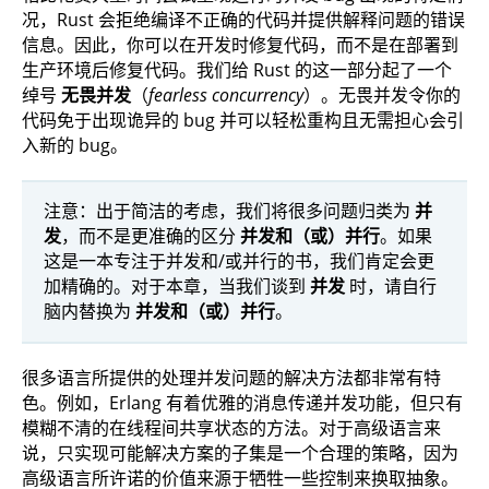
况，Rust 会拒绝编译不正确的代码并提供解释问题的错误
信息。因此，你可以在开发时修复代码，而不是在部署到
生产环境后修复代码。我们给 Rust 的这一部分起了一个
绰号
无畏并发
（
fearless concurrency
）。无畏并发令你的
代码免于出现诡异的 bug 并可以轻松重构且无需担心会引
入新的 bug。
注意：出于简洁的考虑，我们将很多问题归类为
并
发
，而不是更准确的区分
并发和（或）并行
。如果
这是一本专注于并发和/或并行的书，我们肯定会更
加精确的。对于本章，当我们谈到
并发
时，请自行
脑内替换为
并发和（或）并行
。
很多语言所提供的处理并发问题的解决方法都非常有特
色。例如，Erlang 有着优雅的消息传递并发功能，但只有
模糊不清的在线程间共享状态的方法。对于高级语言来
说，只实现可能解决方案的子集是一个合理的策略，因为
高级语言所许诺的价值来源于牺牲一些控制来换取抽象。