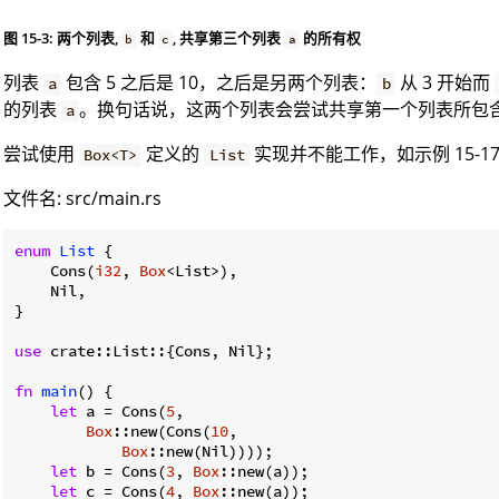
图 15-3: 两个列表,
和
, 共享第三个列表
的所有权
b
c
a
列表
包含 5 之后是 10，之后是另两个列表：
从 3 开始而
a
b
的列表
。换句话说，这两个列表会尝试共享第一个列表所包含的 
a
尝试使用
定义的
实现并不能工作，如示例 15-17
Box<T>
List
文件名: src/main.rs
enum
List
 {

    Cons(
i32
, 
Box
<List>),

    Nil,

}

use
 crate::List::{Cons, Nil};

fn
main
() {

let
 a = Cons(
5
,

Box
::new(Cons(
10
,

Box
::new(Nil))));

let
 b = Cons(
3
, 
Box
::new(a));

let
 c = Cons(
4
, 
Box
::new(a));
