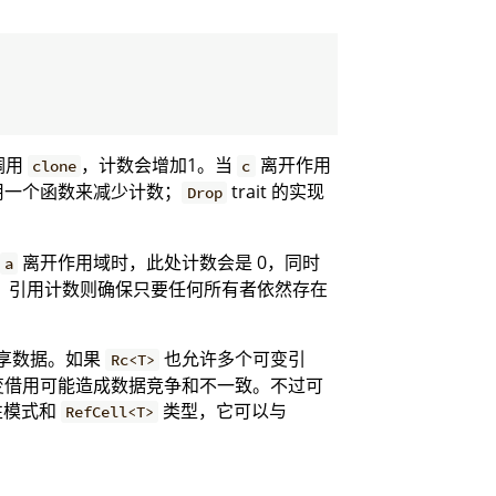
调用
，计数会增加1。当
离开作用
clone
c
用一个函数来减少计数；
trait 的实现
Drop
离开作用域时，此处计数会是 0，同时
a
，引用计数则确保只要任何所有者依然存在
享数据。如果
也允许多个可变引
Rc<T>
可变借用可能造成数据竞争和不一致。不过可
性模式和
类型，它可以与
RefCell<T>