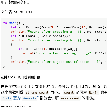
用计数如何变化。
文件名: src/main.rs
fn
main
() {

let
 a = Rc::new(Cons(
5
, Rc::new(Cons(
10
, Rc::new(N
println!
(
"count after creating a = {}"
, Rc::strong
let
 b = Cons(
3
, Rc::clone(&a));

println!
(
"count after creating b = {}"
, Rc::strong
    {

let
 c = Cons(
4
, Rc::clone(&a));

println!
(
"count after creating c = {}"
, Rc::st
    }

println!
(
"count after c goes out of scope = {}"
, R
}
示例 15-19：打印出引用计数
在程序中每个引用计数变化的点，会打印出引用计数，其值可
这个函数叫做
而不是
是因为
也
strong_count
count
Rc<T>
变为
”
部分会讲解
的用途。
Rc<T>
Weak<T>
weak_count