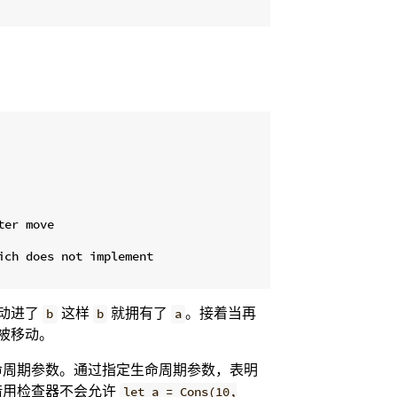
er move

ch does not implement

动进了
这样
就拥有了
。接着当再
b
b
a
被移动。
命周期参数。通过指定生命周期参数，表明
借用检查器不会允许
let a = Cons(10,