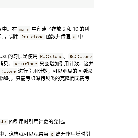
e 中。在
中创建了存放 5 和 10 的列
main
时，调用
函数并传递
中
Rc::clone
a
ust 的习惯是使用
。
Rc::clone
Rc::clone
拷贝。
只会增加引用计数，这并
Rc::clone
进行引用计数，可以明显的区别深
::clone
问题时，只需考虑深拷贝类的克隆而无需考
的引用时引用计数的变化。
st>
中，这样就可以观察当
离开作用域时引
c