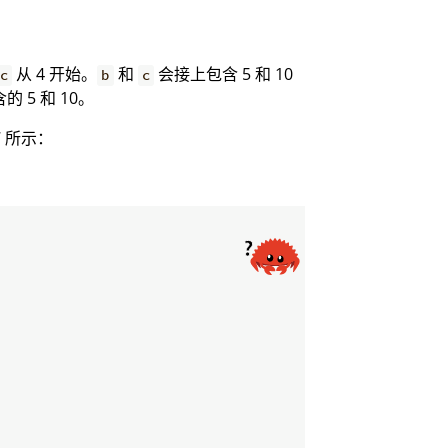
从 4 开始。
和
会接上包含 5 和 10
c
b
c
5 和 10。
 所示：