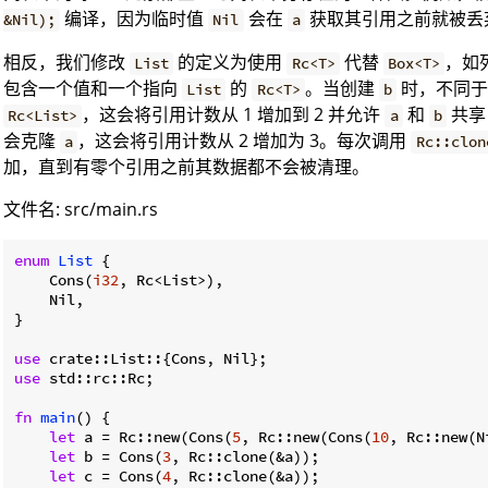
编译，因为临时值
会在
获取其引用之前就被丢
&Nil);
Nil
a
相反，我们修改
的定义为使用
代替
，如列
List
Rc<T>
Box<T>
包含一个值和一个指向
的
。当创建
时，不同
List
Rc<T>
b
，这会将引用计数从 1 增加到 2 并允许
和
共
Rc<List>
a
b
会克隆
，这会将引用计数从 2 增加为 3。每次调用
a
Rc::clon
加，直到有零个引用之前其数据都不会被清理。
文件名: src/main.rs
enum
List
 {

    Cons(
i32
, Rc<List>),

    Nil,

}

use
use
 std::rc::Rc;

fn
main
() {

let
 a = Rc::new(Cons(
5
, Rc::new(Cons(
10
, Rc::new(N
let
 b = Cons(
3
, Rc::clone(&a));

let
 c = Cons(
4
, Rc::clone(&a));
