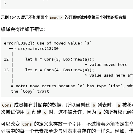
}
示例 15-17: 展示不能用两个
的列表尝试共享第三个列表的所有权
Box<T>
编译会得出如下错误：
error[E0382]: use of moved value: `a`

  --> src/main.rs:13:30

   |

12 |     let b = Cons(3, Box::new(a));

   |                              - value moved here

13 |     let c = Cons(4, Box::new(a));

   |                              ^ value used here aft
   |

   = note: move occurs because `a` has type `List`, whi
成员拥有其储存的数据，所以当创建
列表时，
被移
Cons
b
a
次尝试使用
创建
时，这不被允许，因为
的所有权已经
a
c
a
可以改变
的定义来存放一个引用，不过接着必须指定生
Cons
列表中的每一个元素都至少与列表本身存在的一样久。例如，