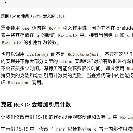
}
示例 15-18: 使用
定义的
Rc<T>
List
需要使用
语句将
引入作用域，因为它不在 prelud
use
Rc<T>
表并将其存放在
的新的
中。接着当创建
和
a
Rc<List>
b
c
的引用作为参数。
Rc<List>
也可以调用
而不是
，不过在这里 R
a.clone()
Rc::clone(&a)
的实现并不像大部分类型的
实现那样对所有数据进行深
clone
不会花费多少时间。深拷贝可能会花费很长时间。通过使用
Rc
拷贝类的克隆和增加引用计数类的克隆。当查找代码中的性能
虑
调用。
Rc::clone
克隆
会增加引用计数
Rc<T>
让我们修改示例 15-18 的代码以便观察创建和丢弃
中
a
Rc<Li
在示例 15-19 中，修改了
以便将列表
置于内部作用域
main
c