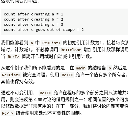
这段代码会打印出：
count after creating a = 1

count after creating b = 2

count after creating c = 3

我们能够看到
中
的初始引用计数为1，接着每次
a
Rc<List>
域时，计数减1。不必像调用
增加引用计数那样调
Rc::clone
当
值离开作用域时自动减少引用计数。
Rc<T>
从这个例子我们所不能看到的是，在
的结尾当
然后是
main
b
被完全清理。使用
允许一个值有多个所有者
Rc<List>
Rc<T>
其值也保持有效。
通过不可变引用，
允许在程序的多个部分之间只读地共
Rc<T>
用，则会违反第 4 章讨论的借用规则之一：相同位置的多个
以修改数据是非常有用的！在下一部分，我们将讨论内部可变
结合使用来处理不可变性的限制。
Rc<T>