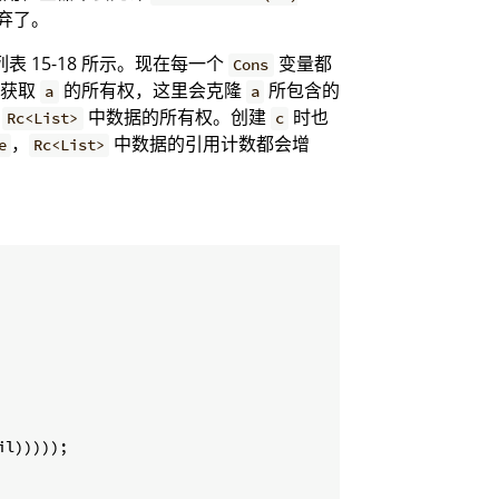
弃了。
表 15-18 所示。现在每一个
变量都
Cons
于获取
的所有权，这里会克隆
所包含的
a
a
享
中数据的所有权。创建
时也
Rc<List>
c
，
中数据的引用计数都会增
e
Rc<List>
il)))));
