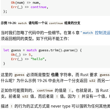
Ok
(num) => num,

Err
(_) => 
continue
,

示例 19-26:
语句和一个以
结束的分支
match
continue
当时我们忽略了代码中的一些细节。在第 6 章
“
控制流运
match
须返回相同的类型。如下代码不能工作：
let
 guess = 
match
 guess.trim().parse() {

Ok
(_) => 
5
,

Err
(_) => 
"hello"
,

}
这里的
必须既是整型
也是
字符串，而 Rust 要求
guess
guess
什么呢？为什么示例 19-26 中会允许一个分支返回
而另一
u32
正如你可能猜到的，
的值是
。也就是说，当 Rust
continue
!
支。前者是
值，而后者是
值。因为
并没有一个值，R
u32
!
!
描述
的行为的正式方式是 never type 可以强转为任何其
!