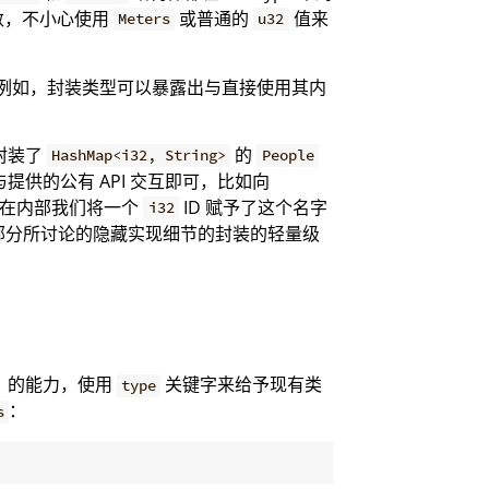
数，不小心使用
或普通的
值来
Meters
u32
节：例如，封装类型可以暴露出与直接使用其内
封装了
的
HashMap<i32, String>
People
提供的公有 API 交互即可，比如向
道在内部我们将一个
ID 赋予了这个名字
i32
部分所讨论的隐藏实现细节的封装的轻量级
）的能力，使用
关键字来给予现有类
type
：
s