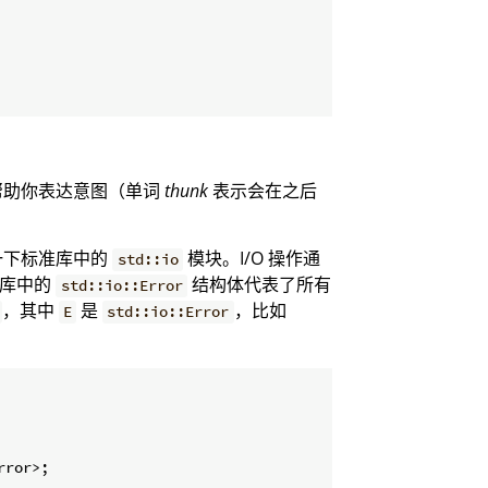
帮助你表达意图（单词
thunk
表示会在之后
一下标准库中的
模块。I/O 操作通
std::io
准库中的
结构体代表了所有
std::io::Error
，其中
是
，比如
E
std::io::Error
rror>;
