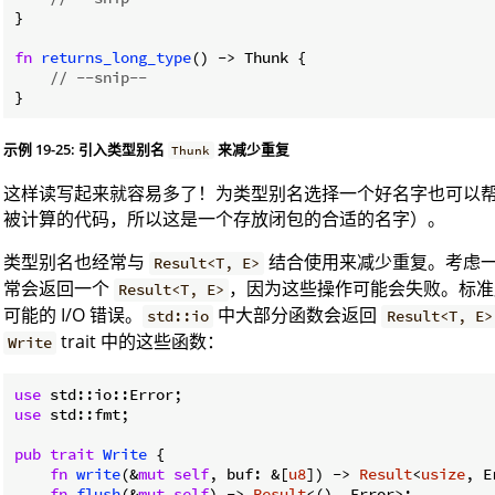
}

fn
returns_long_type
() -> Thunk {

// --snip--
示例 19-25: 引入类型别名
来减少重复
Thunk
这样读写起来就容易多了！为类型别名选择一个好名字也可以
被计算的代码，所以这是一个存放闭包的合适的名字）。
类型别名也经常与
结合使用来减少重复。考虑
Result<T, E>
常会返回一个
，因为这些操作可能会失败。标
Result<T, E>
可能的 I/O 错误。
中大部分函数会返回
std::io
Result<T, E>
trait 中的这些函数：
Write
use
use
 std::fmt;

pub
trait
Write
 {

fn
write
(&
mut
self
, buf: &[
u8
]) -> 
Result
<
usize
, E
fn
flush
(&
mut
self
) -> 
Result
<(), Error>;
