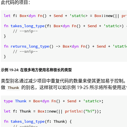
此代码的项目：
let
 f: 
Box
<
dyn
Fn
() + 
Send
 + 
'static
> = 
Box
::new(|| 
pr
fn
takes_long_type
(f: 
Box
<
dyn
Fn
() + 
Send
 + 
'static
>) {
// --snip--
}

fn
returns_long_type
() -> 
Box
<
dyn
Fn
() + 
Send
 + 
'stati
// --snip--
示例 19-24: 在很多地方使用名称很长的类型
类型别名通过减少项目中重复代码的数量来使其更加易于控制
做
的别名，这样就可以如示例 19-25 所示将所有使
Thunk
type
Thunk
 = 
Box
<
dyn
Fn
() + 
Send
 + 
'static
>;

let
 f: Thunk = 
Box
::new(|| 
println!
(
"hi"
));

fn
takes_long_type
(f: Thunk) {

// --snip--