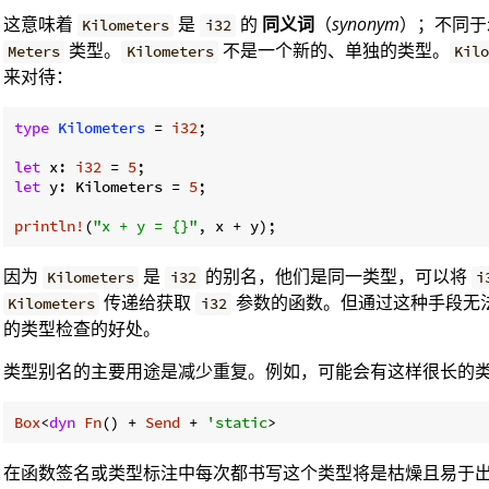
这意味着
是
的
同义词
（
synonym
）；不同于示
Kilometers
i32
类型。
不是一个新的、单独的类型。
Meters
Kilometers
Kilo
来对待：
type
Kilometers
 = 
i32
;

let
 x: 
i32
 = 
5
let
 y: Kilometers = 
5
;

println!
(
"x + y = {}"
因为
是
的别名，他们是同一类型，可以将
Kilometers
i32
i
传递给获取
参数的函数。但通过这种手段无法获
Kilometers
i32
的类型检查的好处。
类型别名的主要用途是减少重复。例如，可能会有这样很长的
Box
<
dyn
Fn
() + 
Send
 + 
'static
>
在函数签名或类型标注中每次都书写这个类型将是枯燥且易于出错的