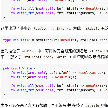
fn
write_all
(&
mut
self
, buf: &[
u8
]) -> 
Result
<(), 
fn
write_fmt
(&
mut
self
, fmt: fmt::Arguments) -> 
Re
这里出现了很多的
。为此，
有
Result<..., Error>
std::io
type
Result
<T> = std::result::
Result
因为这位于
中，可用的完全限定的别名是
std::io
std::io::
中
放入了
。
trait 中的函数最终
E
std::io::Error
Write
pub
trait
Write
 {

fn
write
(&
mut
self
, buf: &[
u8
]) -> 
Result
<
usize
>;

fn
flush
(&
mut
self
) -> 
Result
<()>;

fn
write_all
(&
mut
self
, buf: &[
u8
]) -> 
Result
<()>;

fn
write_fmt
(&
mut
self
, fmt: fmt::Arguments) -> 
Re
}
类型别名在两个方面有帮助：易于编写
并
在整个
中提
std::io