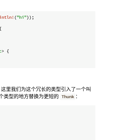
intln!
(
"hi"
));



c
> {

。这里我们为这个冗长的类型引入了一个叫
用这个类型的地方替换为更短的
：
Thunk