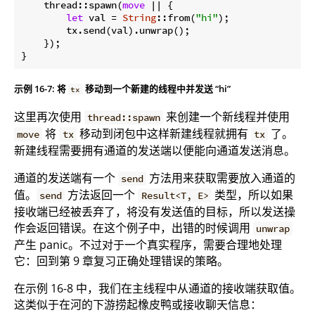
    thread::spawn(
move
 || {

let
 val = 
String
::from(
"hi"
);

        tx.send(val).unwrap();

    });

}
示例 16-7: 将
移动到一个新建的线程中并发送 “hi”
tx
这里再次使用
来创建一个新线程并使用
thread::spawn
将
移动到闭包中这样新建线程就拥有
了。
move
tx
tx
新建线程需要拥有通道的发送端以便能向通道发送消息。
通道的发送端有一个
方法用来获取需要放入通道的
send
值。
方法返回一个
类型，所以如果
send
Result<T, E>
接收端已经被丢弃了，将没有发送值的目标，所以发送操
作会返回错误。在这个例子中，出错的时候调用
unwrap
产生 panic。不过对于一个真实程序，需要合理地处理
它：回到第 9 章复习正确处理错误的策略。
在示例 16-8 中，我们在主线程中从通道的接收端获取值。
这类似于在河的下游捞起橡皮鸭或接收聊天信息：