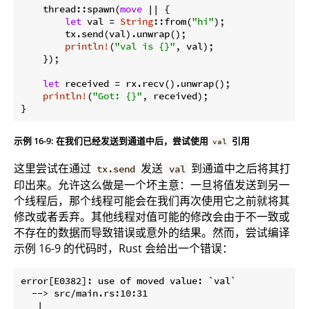
    thread::spawn(
move
 || {

let
 val = 
String
::from(
"hi"
);

        tx.send(val).unwrap();

println!
(
"val is {}"
, val);

    });

let
 received = rx.recv().unwrap();

println!
(
"Got: {}"
, received);

}
示例 16-9: 在我们已经发送到通道中后，尝试使用
引用
val
这里尝试在通过
发送
到通道中之后将其打
tx.send
val
印出来。允许这么做是一个坏主意：一旦将值发送到另一
个线程后，那个线程可能会在我们再次使用它之前就将其
修改或者丢弃。其他线程对值可能的修改会由于不一致或
不存在的数据而导致错误或意外的结果。然而，尝试编译
示例 16-9 的代码时，Rust 会给出一个错误：
error[E0382]: use of moved value: `val`

  --> src/main.rs:10:31

   |
