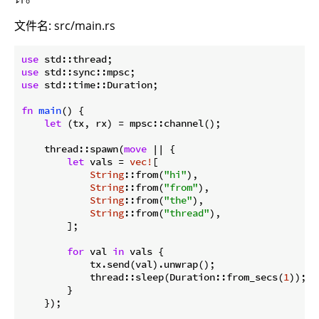
文件名: src/main.rs
use
use
use
 std::time::Duration;

fn
main
() {

let
 (tx, rx) = mpsc::channel();

    thread::spawn(
move
 || {

let
 vals = 
vec!
[

String
::from(
"hi"
),

String
::from(
"from"
),

String
::from(
"the"
),

String
::from(
"thread"
),

        ];

for
 val 
in
 vals {

            tx.send(val).unwrap();

            thread::sleep(Duration::from_secs(
1
));

        }

    });
