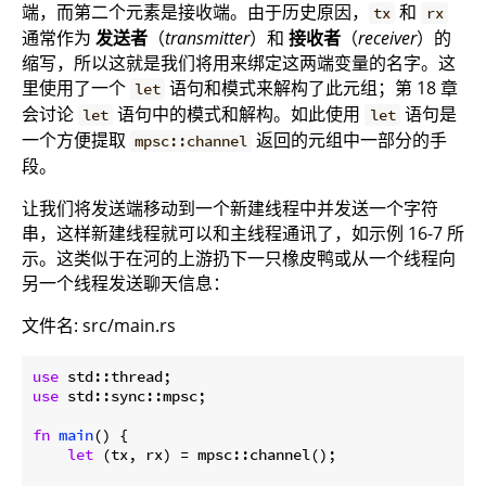
端，而第二个元素是接收端。由于历史原因，
和
tx
rx
通常作为
发送者
（
transmitter
）和
接收者
（
receiver
）的
缩写，所以这就是我们将用来绑定这两端变量的名字。这
里使用了一个
语句和模式来解构了此元组；第 18 章
let
会讨论
语句中的模式和解构。如此使用
语句是
let
let
一个方便提取
返回的元组中一部分的手
mpsc::channel
段。
让我们将发送端移动到一个新建线程中并发送一个字符
串，这样新建线程就可以和主线程通讯了，如示例 16-7 所
示。这类似于在河的上游扔下一只橡皮鸭或从一个线程向
另一个线程发送聊天信息：
文件名: src/main.rs
use
use
 std::sync::mpsc;

fn
main
() {

let
 (tx, rx) = mpsc::channel();
