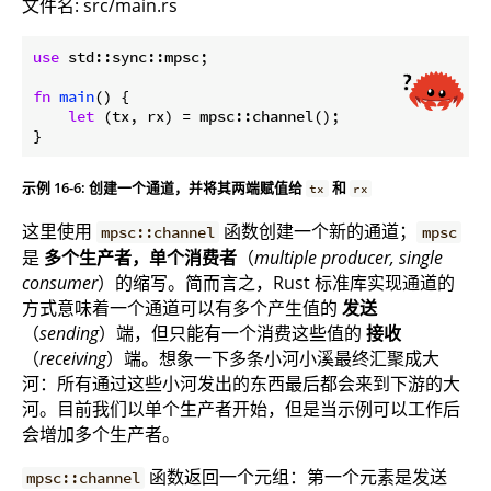
文件名: src/main.rs
use
 std::sync::mpsc;

fn
main
() {

let
 (tx, rx) = mpsc::channel();

}
示例 16-6: 创建一个通道，并将其两端赋值给
和
tx
rx
这里使用
函数创建一个新的通道；
mpsc::channel
mpsc
是
多个生产者，单个消费者
（
multiple producer, single
consumer
）的缩写。简而言之，Rust 标准库实现通道的
方式意味着一个通道可以有多个产生值的
发送
（
sending
）端，但只能有一个消费这些值的
接收
（
receiving
）端。想象一下多条小河小溪最终汇聚成大
河：所有通过这些小河发出的东西最后都会来到下游的大
河。目前我们以单个生产者开始，但是当示例可以工作后
会增加多个生产者。
函数返回一个元组：第一个元素是发送
mpsc::channel