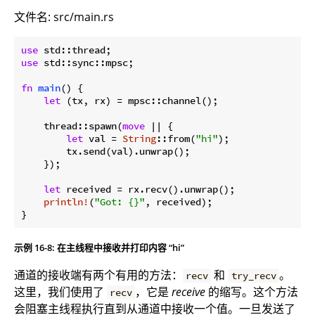
文件名: src/main.rs
use
use
 std::sync::mpsc;

fn
main
() {

let
 (tx, rx) = mpsc::channel();

    thread::spawn(
move
 || {

let
 val = 
String
::from(
"hi"
);

        tx.send(val).unwrap();

    });

let
 received = rx.recv().unwrap();

println!
(
"Got: {}"
, received);

}
示例 16-8: 在主线程中接收并打印内容 “hi”
通道的接收端有两个有用的方法：
和
。
recv
try_recv
这里，我们使用了
，它是
receive
的缩写。这个方法
recv
会阻塞主线程执行直到从通道中接收一个值。一旦发送了