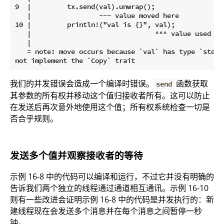
9  |         tx.send(val).unwrap();

   |                 --- value moved here

10 |         println!("val is {}", val);

   |                               ^^^ value used her
   |

   = note: move occurs because `val` has type `std::
我们的并发错误会造成一个编译时错误。
函数获取
send
其参数的所有权并移动这个值归接收者所有。这可以防止
在发送后再次意外地使用这个值；所有权系统检查一切是
否合乎规则。
发送多个值并观察接收者的等待
示例 16-8 中的代码可以编译和运行，不过它并没有明确的
告诉我们两个独立的线程通过通道相互通讯。示例 16-10
则有一些改进会证明示例 16-8 中的代码是并发执行的：新
建线程现在会发送多个消息并在每个消息之间暂停一秒
钟。