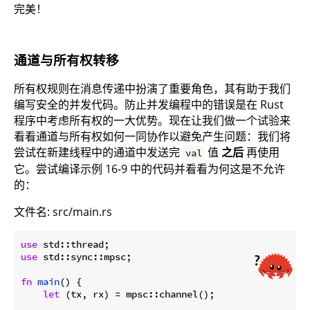
完美！
通道与所有权转移
所有权规则在消息传递中扮演了重要角色，其有助于我们
编写安全的并发代码。防止并发编程中的错误是在 Rust
程序中考虑所有权的一大优势。现在让我们做一个试验来
看看通道与所有权如何一同协作以避免产生问题：我们将
尝试在新建线程中的通道中发送完
值
之后
再使用
val
它。尝试编译示例 16-9 中的代码并看看为何这是不允许
的：
文件名: src/main.rs
use
use
 std::sync::mpsc;

fn
main
() {

let
 (tx, rx) = mpsc::channel();
