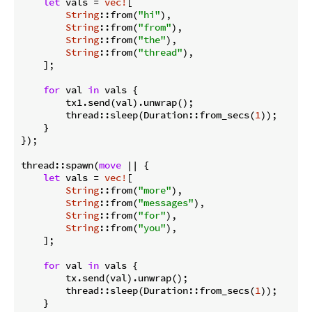
let
 vals = 
vec!
[

String
::from(
"hi"
),

String
::from(
"from"
),

String
::from(
"the"
),

String
::from(
"thread"
),

    ];

for
 val 
in
 vals {

        tx1.send(val).unwrap();

        thread::sleep(Duration::from_secs(
1
));

    }

});

thread::spawn(
move
 || {

let
 vals = 
vec!
[

String
::from(
"more"
),

String
::from(
"messages"
),

String
::from(
"for"
),

String
::from(
"you"
),

    ];

for
 val 
in
 vals {

        tx.send(val).unwrap();

        thread::sleep(Duration::from_secs(
1
));

    }
