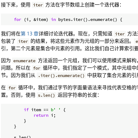
接下来，使用
方法在字节数组上创建一个迭代器：
iter
for
 (i, &item) 
in
我们将在
第 13 章
详细讨论迭代器。现在，只需知道
方法
iter
包装了
的结果，将这些元素作为元组的一部分来返回。
iter
e
引，第二个元素是集合中元素的引用。这比我们自己计算索引
因为
方法返回一个元组，我们可以使用模式来解构
enumerate
问题。所以在
循环中，我们指定了一个模式，其中元组中
for
节。因为我们从
中获取了集合元素的引
.iter().enumerate()
在
循环中，我们通过字节的字面量语法来寻找代表空格的
for
置。否则，使用
返回字符串的长度：
s.len()
if
 item == 
b' '
 {

return
 i;

        }

    }
