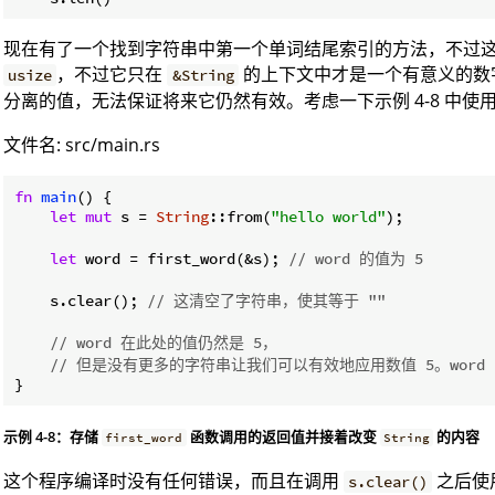
现在有了一个找到字符串中第一个单词结尾索引的方法，不过
，不过它只在
的上下文中才是一个有意义的数
usize
&String
分离的值，无法保证将来它仍然有效。考虑一下示例 4-8 中使用了
文件名: src/main.rs
fn
main
() {

let
mut
 s = 
String
::from(
"hello world"
);

let
 word = first_word(&s); 
// word 的值为 5
    s.clear(); 
// 这清空了字符串，使其等于 ""
// word 在此处的值仍然是 5，
// 但是没有更多的字符串让我们可以有效地应用数值 5。word
}
示例 4-8：存储
函数调用的返回值并接着改变
的内容
first_word
String
这个程序编译时没有任何错误，而且在调用
之后使
s.clear()