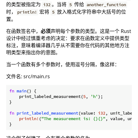
的类型被指定为
。当将
传给
i32
5
another_function
时，
宏将
放入格式化字符串中大括号的位
println!
5
置。
在函数签名中，
必须
声明每个参数的类型。这是一个 Rust
设计中经过慎重考虑的决定：要求在函数定义中提供类型
标注，意味着编译器几乎从不需要你在代码的其他地方注
明类型来指出你的意图。
当一个函数有多个参数时，使用逗号分隔，像这样：
文件名: src/main.rs
fn
main
() {

    print_labeled_measurement(
5
, 
'h'
);

}

fn
print_labeled_measurement
(value: 
i32
, unit_label:
println!
(
"The measurement is: {}{}"
, value, unit
}