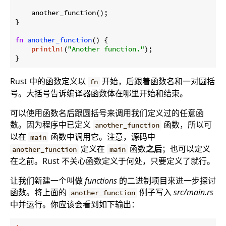
    another_function();

}

fn
another_function
() {

println!
(
"Another function."
);

}
Rust 中的函数定义以
开始，后跟着函数名和一对圆括
fn
号。大括号告诉编译器函数体在哪里开始和结束。
可以使用函数名后跟圆括号来调用我们定义过的任意函
数。因为程序中已定义
函数，所以可
another_function
以在
函数中调用它。注意，源码中
main
定义在
函数
之后
；也可以定义
another_function
main
在之前。Rust 不关心函数定义于何处，只要定义了就行。
让我们新建一个叫做
functions
的二进制项目来进一步探讨
函数。将上面的
例子写入
src/main.rs
another_function
中并运行。你应该会看到如下输出：