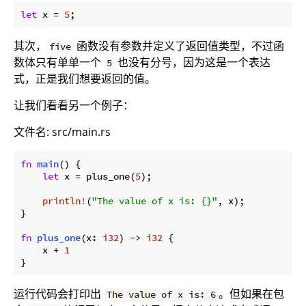
let
 x = 
5
其次，
函数没有参数并定义了返回值类型，不过函
five
数体只有单单一个
也没有分号，因为这是一个表达
5
式，正是我们想要返回的值。
让我们看看另一个例子：
文件名: src/main.rs
fn
main
() {

let
 x = plus_one(
5
);

println!
(
"The value of x is: {}"
, x);

}

fn
plus_one
(x: 
i32
) -> 
i32
 {

    x + 
1
}
运行代码会打印出
。但如果在包
The value of x is: 6