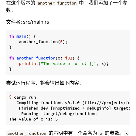
在这个版本的
中，我们添加了一个参
another_function
数：
文件名: src/main.rs
fn
main
() {

    another_function(
5
);

}

fn
another_function
(x: 
i32
) {

println!
(
"The value of x is: {}"
, x);

}
尝试运行程序，将会输出如下内容：
$
 cargo run
   Compiling functions v0.1.0 (file:///projects/funct
    Finished dev [unoptimized + debuginfo] target(s) 
     Running `target/debug/functions`

的声明中有一个命名为
的参数。
another_function
x
x