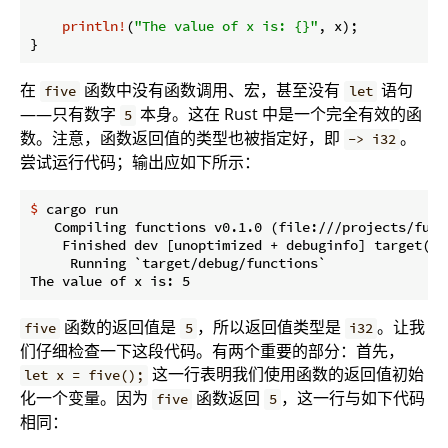
println!
(
"The value of x is: {}"
, x);

}
在
函数中没有函数调用、宏，甚至没有
语句
five
let
——只有数字
本身。这在 Rust 中是一个完全有效的函
5
数。注意，函数返回值的类型也被指定好，即
。
-> i32
尝试运行代码；输出应如下所示：
$
 cargo run
   Compiling functions v0.1.0 (file:///projects/funct
    Finished dev [unoptimized + debuginfo] target(s) 
     Running `target/debug/functions`

函数的返回值是
，所以返回值类型是
。让我
five
5
i32
们仔细检查一下这段代码。有两个重要的部分：首先，
这一行表明我们使用函数的返回值初始
let x = five();
化一个变量。因为
函数返回
，这一行与如下代码
five
5
相同：