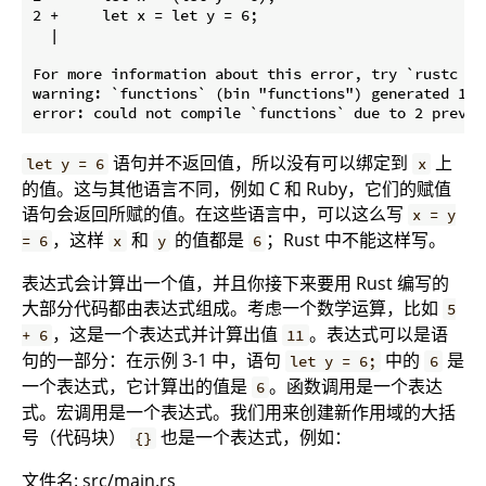
2 +     let x = let y = 6;

  | 

For more information about this error, try `rustc --e
warning: `functions` (bin "functions") generated 1 wa
语句并不返回值，所以没有可以绑定到
上
let y = 6
x
的值。这与其他语言不同，例如 C 和 Ruby，它们的赋值
语句会返回所赋的值。在这些语言中，可以这么写
x = y
，这样
和
的值都是
；Rust 中不能这样写。
= 6
x
y
6
表达式会计算出一个值，并且你接下来要用 Rust 编写的
大部分代码都由表达式组成。考虑一个数学运算，比如
5
，这是一个表达式并计算出值
。表达式可以是语
+ 6
11
句的一部分：在示例 3-1 中，语句
中的
是
let y = 6;
6
一个表达式，它计算出的值是
。函数调用是一个表达
6
式。宏调用是一个表达式。我们用来创建新作用域的大括
号（代码块）
也是一个表达式，例如：
{}
文件名: src/main.rs