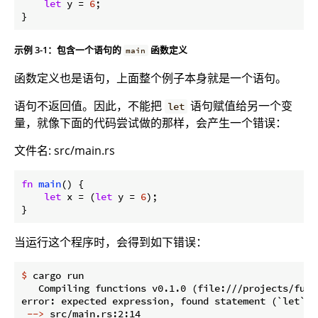
let
 y = 
6
;

}
示例 3-1：包含一个语句的
函数定义
main
函数定义也是语句，上面整个例子本身就是一个语句。
语句不返回值。因此，不能把
语句赋值给另一个变
let
量，就像下面的代码尝试做的那样，会产生一个错误：
文件名: src/main.rs
fn
main
() {

let
 x = (
let
 y = 
6
);

}
当运行这个程序时，会得到如下错误：
$
 cargo run
   Compiling functions v0.1.0 (file:///projects/funct
 -->
 src/main.rs:2:14