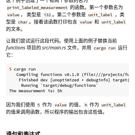
这个例子创建了一个有两个参数的名为
的函数。第一个参数名为
print_labeled_measurement
， 类型是
。第二个参数是
，类
value
i32
unit_label
型是
。接着该函数打印包含
和
char
value
unit_label
的文本。
让我们尝试运行这段代码。使用上面的例子替换当前
functions
项目的
src/main.rs
文件，并用
运行
cargo run
它：
$
 cargo run
   Compiling functions v0.1.0 (file:///projects/funct
    Finished dev [unoptimized + debuginfo] target(s) 
     Running `target/debug/functions`

因为我们使用
作为
的值，
作为
5
value
h
unit_label
的值来调用函数，所以程序的输出包含这些值。
语句和表达式