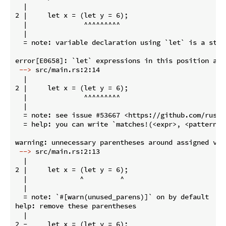
  |

2 |     let x = (let y = 6);

  |              ^^^^^^^^^

  |

  = note: variable declaration using `let` is a state
 -->
 src/main.rs:2:14
  |

2 |     let x = (let y = 6);

  |              ^^^^^^^^^

  |

  = note: see issue #53667 <https://github.com/rust-
  = help: you can write `matches!(<expr>, <pattern>)
 -->
 src/main.rs:2:13
  |

2 |     let x = (let y = 6);

  |             ^         ^

  |

  = note: `#[warn(unused_parens)]` on by default

help: remove these parentheses

  |

2 -     let x = (let y = 6);
