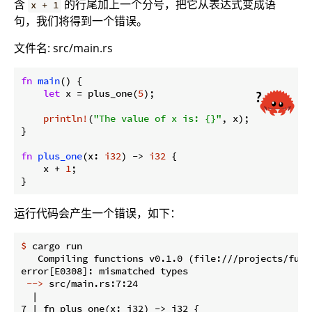
含
的行尾加上一个分号，把它从表达式变成语
x + 1
句，我们将得到一个错误。
文件名: src/main.rs
fn
main
() {

let
 x = plus_one(
5
);

println!
(
"The value of x is: {}"
, x);

}

fn
plus_one
(x: 
i32
) -> 
i32
 {

    x + 
1
;

}
运行代码会产生一个错误，如下：
$
 cargo run
   Compiling functions v0.1.0 (file:///projects/funct
 -->
 src/main.rs:7:24
  |

7 | fn plus_one(x: i32) -> i32 {
