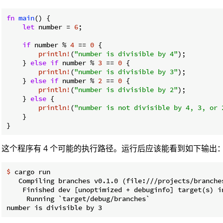
fn
main
() {

let
 number = 
6
;

if
 number % 
4
 == 
0
 {

println!
(
"number is divisible by 4"
);

    } 
else
if
 number % 
3
 == 
0
 {

println!
(
"number is divisible by 3"
);

    } 
else
if
 number % 
2
 == 
0
 {

println!
(
"number is divisible by 2"
);

    } 
else
 {

println!
(
"number is not divisible by 4, 3, or 
    }

}
这个程序有 4 个可能的执行路径。运行后应该能看到如下输出
$
 cargo run
   Compiling branches v0.1.0 (file:///projects/branches
    Finished dev [unoptimized + debuginfo] target(s) in
     Running `target/debug/branches`
