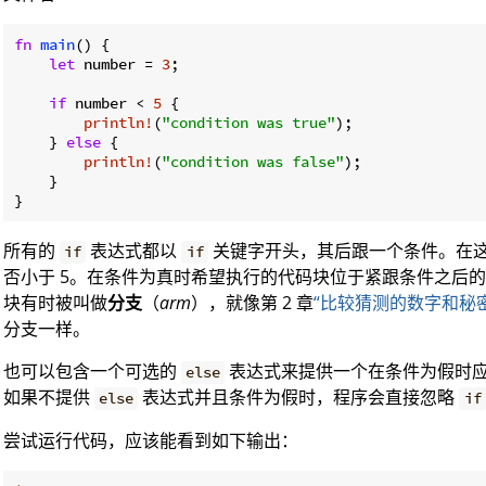
fn
main
() {

let
 number = 
3
;

if
 number < 
5
 {

println!
(
"condition was true"
);

    } 
else
 {

println!
(
"condition was false"
);

    }

}
所有的
表达式都以
关键字开头，其后跟一个条件。在
if
if
否小于 5。在条件为真时希望执行的代码块位于紧跟条件之后
块有时被叫做
分支
（
arm
），就像第 2 章
“比较猜测的数字和秘
分支一样。
也可以包含一个可选的
表达式来提供一个在条件为假时
else
如果不提供
表达式并且条件为假时，程序会直接忽略
else
if
尝试运行代码，应该能看到如下输出：