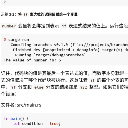
}
示例 3-2：将
表达式的返回值赋给一个变量
if
变量将会绑定到表示
表达式结果的值上。运行这段
number
if
$
 cargo run
   Compiling branches v0.1.0 (file:///projects/branches
    Finished dev [unoptimized + debuginfo] target(s) in
     Running `target/debug/branches`

记住，代码块的值是其最后一个表达式的值，而数字本身就是
式的值取决于哪个代码块被执行。这意味着
的每个分支的可
if
中，
分支和
分支的结果都是
整型。如果它们的
if
else
i32
个错误：
文件名: src/main.rs
fn
main
() {

let
 condition = 
true
;
