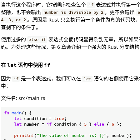
当执行这个程序时，它按顺序检查每个
表达式并执行第一个
if
整除，也不会输出
，更不会输出
number is divisible by 2
e
。原因是 Rust 只会执行第一个条件为真的代码
4, 3, or 2
查剩下的条件了。
使用过多的
表达式会使代码显得杂乱无章，所以如果
else if
码。为处理这些情况，第 6 章会介绍一个强大的 Rust 分支结构（bra
在
语句中使用
let
if
因为
是一个表达式，我们可以在
语句的右侧使用它来将
if
let
中：
文件名: src/main.rs
fn
main
() {

let
 condition = 
true
;

let
 number = 
if
 condition { 
5
 } 
else
 { 
6
 };

println!
(
"The value of number is: {}"
, number);
