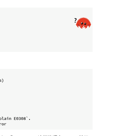
)

lain E0308`.
