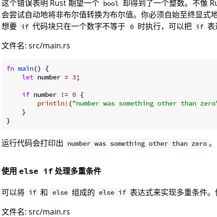
这个错误表明 Rust 期望一个
却得到了一个整数。不像 Ruby 
bool
会尝试自动地将非布尔值转换为布尔值。你必须自始至终显式
想要
代码块只在一个数字不等于
时执行，可以把
表
if
0
if
文件名: src/main.rs
fn
main
() {

let
 number = 
3
;

if
 number != 
0
 {

println!
(
"number was something other than zero
    }

}
运行代码会打印出
。
number was something other than zero
使用
处理多重条件
else if
可以将
和
组成的
表达式来实现多重条件。
if
else
else if
文件名: src/main.rs