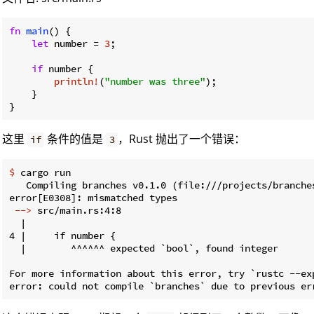
fn
main
() {

let
 number = 
3
;

if
 number {

println!
(
"number was three"
);

    }

}
这里
条件的值是
，Rust 抛出了一个错误：
if
3
$
 cargo run
   Compiling branches v0.1.0 (file:///projects/branches
 -->
 src/main.rs:4:8
  |

4 |     if number {

  |        ^^^^^^ expected `bool`, found integer

For more information about this error, try `rustc --exp