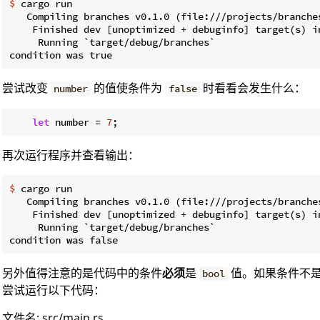
$
 cargo run
   Compiling branches v0.1.0 (file:///projects/branches
    Finished dev [unoptimized + debuginfo] target(s) in
     Running `target/debug/branches`

尝试改变
的值使条件为
时看看会发生什么：
number
false
let
 number = 
7
再次运行程序并查看输出：
$
 cargo run
   Compiling branches v0.1.0 (file:///projects/branches
    Finished dev [unoptimized + debuginfo] target(s) in
     Running `target/debug/branches`

另外值得注意的是代码中的条件
必须
是
值。如果条件不
bool
尝试运行以下代码：
文件名: src/main.rs