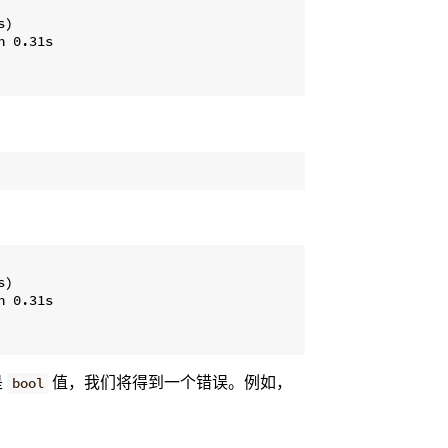
)

 0.31s

)

 0.31s

是
值，我们将得到一个错误。例如，
bool