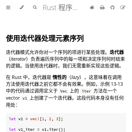
Rust 程序设计语言 中文版
使用迭代器处理元素序列
迭代器模式允许你对一个序列的项进行某些处理。
迭代器
（
iterator
）负责遍历序列中的每一项和决定序列何时结束
的逻辑。当使用迭代器时，我们无需重新实现这些逻辑。
在 Rust 中，迭代器是
惰性的
（
lazy
），这意味着在调用
方法使用迭代器之前它都不会有效果。例如，示例 13-13
中的代码通过调用定义于
上的
方法在一个
Vec
iter
vector
上创建了一个迭代器。这段代码本身没有任何
v1
用处：
let
 v1 = 
vec!
[
1
, 
2
, 
3
];

let