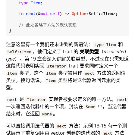
type
Item
;

fn
next
(&
mut
self
) -> 
Option
<Self::Item>;

// 此处省略了方法的默认实现
注意这里有一个我们还未讲到的新语法：
和
type Item
，他们定义了 trait 的
关联类型
（
associated
Self::Item
type
）。第 19 章会深入讲解关联类型，不过现在只需知道
这段代码表明实现
trait 要求同时定义一个
Iterator
类型，这个
类型被用作
方法的返回值
Item
Item
next
类型。换句话说，
类型将是迭代器返回元素的类
Item
型。
是
实现者被要求定义的唯一方法。
next
Iterator
next
一次返回迭代器中的一个项，封装在
中，当迭代器
Some
结束时，它返回
。
None
可以直接调用迭代器的
方法；示例 13-15 有一个测
next
试展示了重复调用由 vector 创建的迭代器的
方法
next