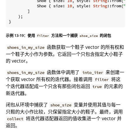
            Shoe { size: 
10
, style: 
String
::from(
"sn
            Shoe { size: 
10
, style: 
String
::from(
"bo
        ]

    );

示例 13-19：使用
方法和一个捕获
的闭包
filter
shoe_size
函数获取一个鞋子 vector 的所有权和
shoes_in_my_size
一个鞋子大小作为参数。它返回一个只包含指定大小鞋子
的 vector。
函数体中调用了
来创建一
shoes_in_my_size
into_iter
个获取 vector 所有权的迭代器。接着调用
将这
filter
个迭代器适配成一个只含有那些闭包返回
的元素的
true
新迭代器。
闭包从环境中捕获了
变量并使用其值与每一
shoe_size
只鞋的大小作比较，只保留指定大小的鞋子。最终，调用
将迭代器适配器返回的值收集进一个 vector 并
collect
返回。