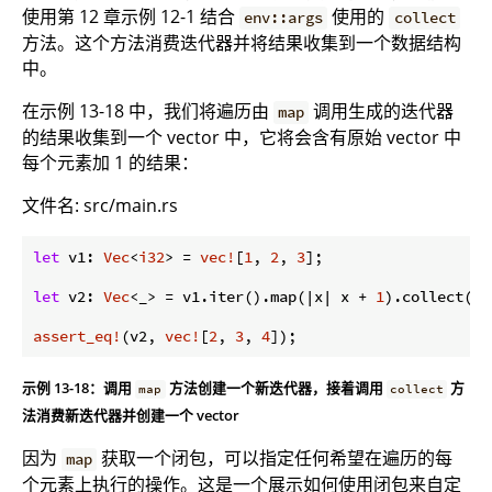
使用第 12 章示例 12-1 结合
使用的
env::args
collect
方法。这个方法消费迭代器并将结果收集到一个数据结构
中。
在示例 13-18 中，我们将遍历由
调用生成的迭代器
map
的结果收集到一个 vector 中，它将会含有原始 vector 中
每个元素加 1 的结果：
文件名: src/main.rs
let
 v1: 
Vec
<
i32
> = 
vec!
[
1
, 
2
, 
3
];

let
 v2: 
Vec
<_> = v1.iter().map(|x| x + 
1
).collect();

assert_eq!
(v2, 
vec!
[
2
, 
3
, 
4
示例 13-18：调用
方法创建一个新迭代器，接着调用
方
map
collect
法消费新迭代器并创建一个 vector
因为
获取一个闭包，可以指定任何希望在遍历的每
map
个元素上执行的操作。这是一个展示如何使用闭包来自定