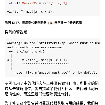
let
 v1: 
Vec
<
i32
> = 
vec!
[
1
, 
2
, 
3
];

v1.iter().map(|x| x + 
1
示例 13-17：调用迭代器适配器
来创建一个新迭代器
map
得到的警告是：
warning: unused `std::iter::Map` which must be used:
and do nothing unless consumed

 --> src/main.rs:4:5

  |

4 |     v1.iter().map(|x| x + 1);

  |     ^^^^^^^^^^^^^^^^^^^^^^^^^

  |

示例 13-17 中的代码实际上并没有做任何事；所指定的闭
包从未被调用过。警告提醒了我们为什么：迭代器适配器
是惰性的，而这里我们需要消费迭代器。
为了修复这个警告并消费迭代器获取有用的结果，我们将