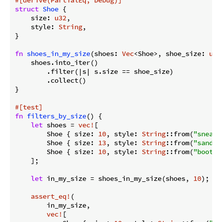
struct
Shoe
 {

    size: 
u32
,

    style: 
String
,

}

fn
shoes_in_my_size
(shoes: 
Vec
<Shoe>, shoe_size: 
u32
    shoes.into_iter()

        .filter(|s| s.size == shoe_size)

        .collect()

}

#[test]
fn
filters_by_size
() {

let
 shoes = 
vec!
[

        Shoe { size: 
10
, style: 
String
::from(
"sneake
        Shoe { size: 
13
, style: 
String
::from(
"sandal
        Shoe { size: 
10
, style: 
String
::from(
"boot"
)
    ];

let
 in_my_size = shoes_in_my_size(shoes, 
10
);

assert_eq!
(

        in_my_size,

vec!
[
