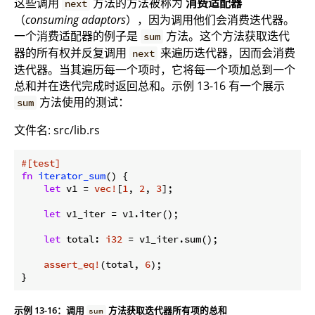
这些调用
方法的方法被称为
消费适配器
next
（
consuming adaptors
），因为调用他们会消费迭代器。
一个消费适配器的例子是
方法。这个方法获取迭代
sum
器的所有权并反复调用
来遍历迭代器，因而会消费
next
迭代器。当其遍历每一个项时，它将每一个项加总到一个
总和并在迭代完成时返回总和。示例 13-16 有一个展示
方法使用的测试：
sum
文件名: src/lib.rs
#[test]
fn
iterator_sum
() {

let
 v1 = 
vec!
[
1
, 
2
, 
3
];

let
 v1_iter = v1.iter();

let
 total: 
i32
 = v1_iter.sum();

assert_eq!
(total, 
6
);

示例 13-16：调用
方法获取迭代器所有项的总和
sum