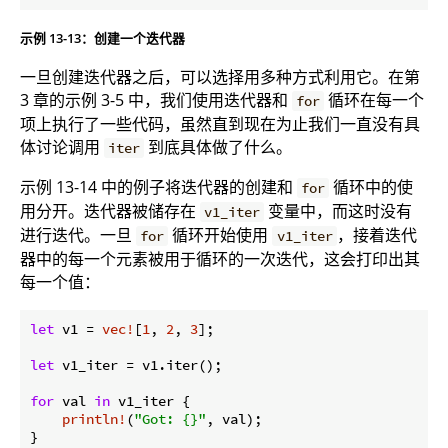
示例 13-13：创建一个迭代器
一旦创建迭代器之后，可以选择用多种方式利用它。在第
3 章的示例 3-5 中，我们使用迭代器和
循环在每一个
for
项上执行了一些代码，虽然直到现在为止我们一直没有具
体讨论调用
到底具体做了什么。
iter
示例 13-14 中的例子将迭代器的创建和
循环中的使
for
用分开。迭代器被储存在
变量中，而这时没有
v1_iter
进行迭代。一旦
循环开始使用
，接着迭代
for
v1_iter
器中的每一个元素被用于循环的一次迭代，这会打印出其
每一个值：
let
 v1 = 
vec!
[
1
, 
2
, 
3
];

let
 v1_iter = v1.iter();

for
 val 
in
 v1_iter {

println!
(
"Got: {}"
, val);
