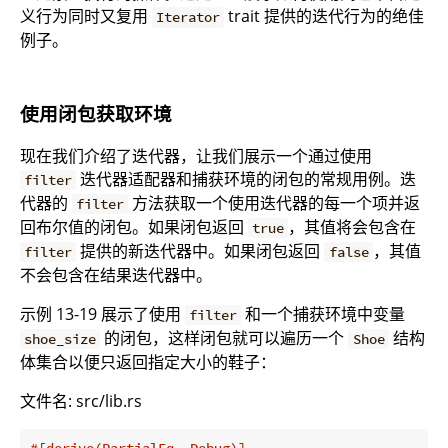
义行为同时又复用
trait 提供的迭代行为的绝佳
Iterator
例子。
使用闭包获取环境
现在我们介绍了迭代器，让我们展示一个通过使用
迭代器适配器和捕获环境的闭包的常规用例。迭
filter
代器的
方法获取一个使用迭代器的每一个项并返
filter
回布尔值的闭包。如果闭包返回
，其值将会包含在
true
提供的新迭代器中。如果闭包返回
，其值
filter
false
不会包含在结果迭代器中。
示例 13-19 展示了使用
和一个捕获环境中变量
filter
的闭包，这样闭包就可以遍历一个
结构
shoe_size
Shoe
体集合以便只返回指定大小的鞋子：
文件名: src/lib.rs
#[derive(PartialEq, Debug)]