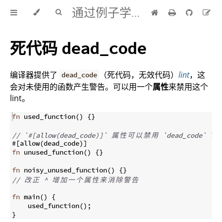
通过例子学 Rust 中文版
死代码
dead_code
编译器提供了
（死代码，无效代码）
lint
，这
dead_code
会对未使用的函数产生警告。可以用一个
属性
来禁用这个
lint。
fn
used_function
(
)
{
}
// `#[allow(dead_code)]` 
属
性
可
以
禁
用
 `dead_code` lin
#
[
allow
(
dead_code
)]
fn
unused_function
(
)
{
}
fn
noisy_unused_function
(
)
{
}
// 
改
正
 ^ 
增
加
一
个
属
性
来
消
除
警
告
fn
main
(
)
{
    used_function
(
)
;
}