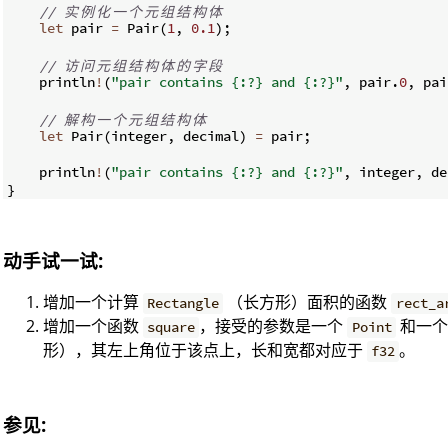
// 
实
例
化
一
个
元
组
结
构
体
let
 pair 
=
 Pair
(
1
,
0.1
)
;
// 
访
问
元
组
结
构
体
的
字
段
    println
!
(
"pair contains {:?} and {:?}"
,
 pair
.
0
,
 pai
// 
解
构
一
个
元
组
结
构
体
let
 Pair
(
integer
,
 decimal
)
=
 pair
;
    println
!
(
"pair contains {:?} and {:?}"
,
 integer
,
 de
}
动手试一试:
增加一个计算
（长方形）面积的函数
Rectangle
rect_a
增加一个函数
，接受的参数是一个
和一
square
Point
形），其左上角位于该点上，长和宽都对应于
。
f32
参见: