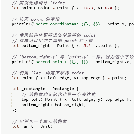
// 
实
例
化
结
构
体
 `Point`
let
 point
:
 Point 
=
 Point 
{
 x
:
10.3
,
 y
:
0.4
}
;
// 
访
问
 point 
的
字
段
    println
!
(
"point coordinates: ({}, {})"
,
 point
.
x
,
 po
// 
使
用
结
构
体
更
新
语
法
创
建
新
的
 point
，
// 
这
样
可
以
用
到
之
前
的
 point 
的
字
段
let
 bottom_right 
=
 Point 
{
 x
:
5.2
,
..
point 
}
;
// `bottom_right.y` 
与
 `point.y` 
一
样
，
因
为
这
个
字
段
    println
!
(
"second point: ({}, {})"
,
 bottom_right
.
x
,
 
// 
使
用
 `let` 
绑
定
来
解
构
 point
let
 Point 
{
 x
:
 left_edge
,
 y
:
 top_edge 
}
=
 point
;
let
 _rectangle 
=
 Rectangle 
{
// 
结
构
体
的
实
例
化
也
是
一
个
表
达
式
    top_left
:
 Point 
{
 x
:
 left_edge
,
 y
:
 top_edge 
}
,
    bottom_right
:
 bottom_right
,
}
;
// 
实
例
化
一
个
单
元
结
构
体
let
 _unit 
=
 Unit
;