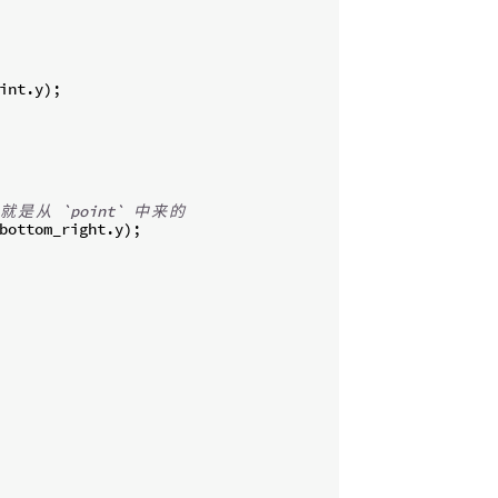
int
.
y
)
;
就
是
从
 `point` 
中
来
的
bottom_right
.
y
)
;