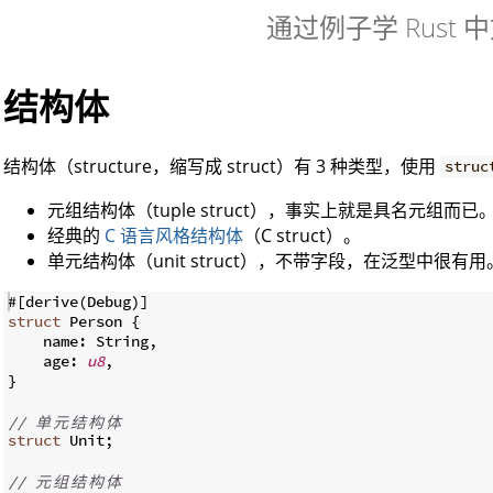
通过例子学 Rust 
结构体
结构体（structure，缩写成 struct）有 3 种类型，使用
struc
元组结构体（tuple struct），事实上就是具名元组而已
经典的
C 语言风格结构体
（C struct）。
单元结构体（unit struct），不带字段，在泛型中很有用
#
[
derive
(
Debug
)]
struct
 Person 
{
    name
:
 String
,
    age
:
u8
,
}
// 
单
元
结
构
体
struct
 Unit
;
// 
元
组
结
构
体