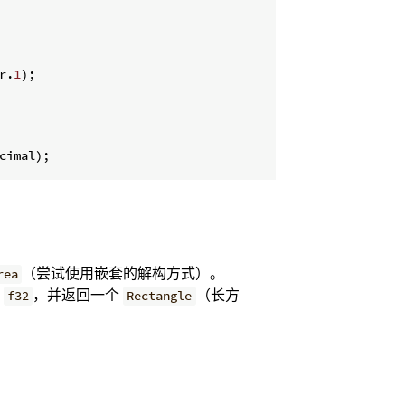
r
.
1
)
;
cimal
)
;
（尝试使用嵌套的解构方式）。
rea
个
，并返回一个
（长方
f32
Rectangle