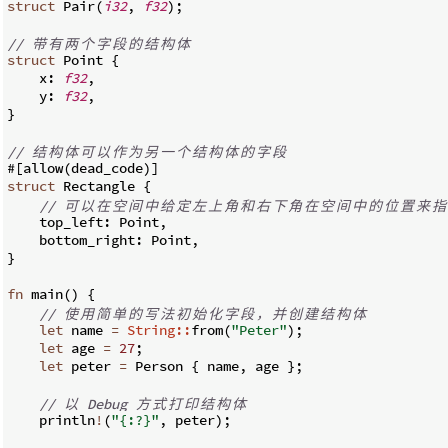
struct
 Pair
(
i32
,
f32
)
;
// 
带
有
两
个
字
段
的
结
构
体
struct
 Point 
{
    x
:
f32
,
    y
:
f32
,
}
// 
结
构
体
可
以
作
为
另
一
个
结
构
体
的
字
段
#
[
allow
(
dead_code
)]
struct
 Rectangle 
{
// 
可
以
在
空
间
中
给
定
左
上
角
和
右
下
角
在
空
间
中
的
位
置
来
指
    top_left
:
 Point
,
    bottom_right
:
 Point
,
}
fn
main
(
)
{
// 
使
用
简
单
的
写
法
初
始
化
字
段
，
并
创
建
结
构
体
let
 name 
=
String::
from
(
"Peter"
)
;
let
 age 
=
27
;
let
 peter 
=
 Person 
{
 name
,
 age 
}
;
// 
以
 Debug 
方
式
打
印
结
构
体
    println
!
(
"{:?}"
,
 peter
)
;