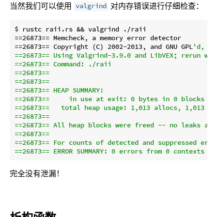
当然我们可以使用
对内存错误进行仔细检查：
valgrind
$ rustc raii.rs && valgrind ./raii

==26873== Memcheck, a memory error detector

==26873== Copyright (C) 2002-2013, and GNU GPL
'd, by
==26873== Using Valgrind-3.9.0 and LibVEX; rerun wit
==26873== Command: ./raii

==26873==

==26873==

==26873== HEAP SUMMARY:

==26873==     in use at exit: 0 bytes in 0 blocks

==26873==   total heap usage: 1,013 allocs, 1,013 fr
==26873==

==26873== All heap blocks were freed -- no leaks are 
==26873==

==26873== For counts of detected and suppressed erro
完全没有泄漏！