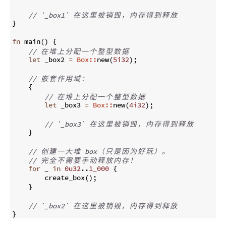
// `_box1` 
在
这
里
被
销
毁
，
内
存
得
到
释
放
}
fn
main
(
)
{
// 
在
堆
上
分
配
一
个
整
型
数
据
let
 _box2 
=
Box::
new
(
5i32
)
;
// 
嵌
套
作
用
域
：
{
// 
在
堆
上
分
配
一
个
整
型
数
据
let
 _box3 
=
Box::
new
(
4i32
)
;
// `_box3` 
在
这
里
被
销
毁
，
内
存
得
到
释
放
}
// 
创
建
一
大
堆
 box
（
只
是
因
为
好
玩
）
。
// 
完
全
不
需
要
手
动
释
放
内
存
！
for
 _ 
in
0u32
..
1_000
{
    create_box
(
)
;
}
// `_box2` 
在
这
里
被
销
毁
，
内
存
得
到
释
放
}