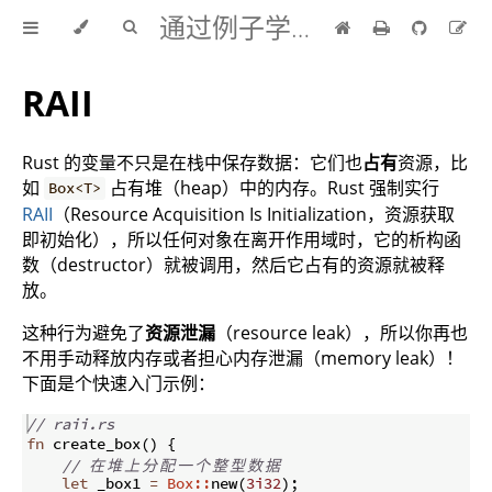
通过例子学 Rust 中文版
RAII
Rust 的变量不只是在栈中保存数据：它们也
占有
资源，比
如
占有堆（heap）中的内存。Rust 强制实行
Box<T>
RAII
（Resource Acquisition Is Initialization，资源获取
即初始化），所以任何对象在离开作用域时，它的析构函
数（destructor）就被调用，然后它占有的资源就被释
放。
这种行为避免了
资源泄漏
（resource leak），所以你再也
不用手动释放内存或者担心内存泄漏（memory leak）！
下面是个快速入门示例：
// raii.rs
fn
create_box
(
)
{
// 
在
堆
上
分
配
一
个
整
型
数
据
let
 _box1 
=
Box::
new
(
3i32
)
;