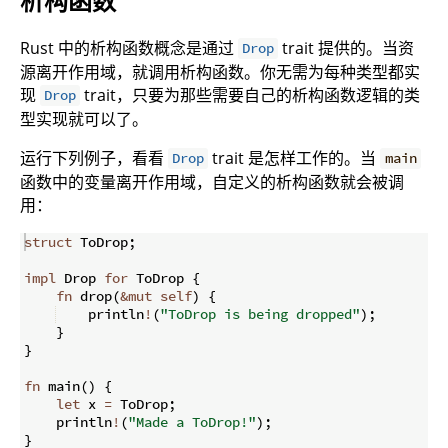
析构函数
Rust 中的析构函数概念是通过
trait 提供的。当资
Drop
源离开作用域，就调用析构函数。你无需为每种类型都实
现
trait，只要为那些需要自己的析构函数逻辑的类
Drop
型实现就可以了。
运行下列例子，看看
trait 是怎样工作的。当
Drop
main
函数中的变量离开作用域，自定义的析构函数就会被调
用：
struct
 ToDrop
;
impl
 Drop 
for
 ToDrop 
{
fn
drop
(
&
mut
self
)
{
    println
!
(
"ToDrop is being dropped"
)
;
}
}
fn
main
(
)
{
let
 x 
=
 ToDrop
;
    println
!
(
"Made a ToDrop!"
)
;
}