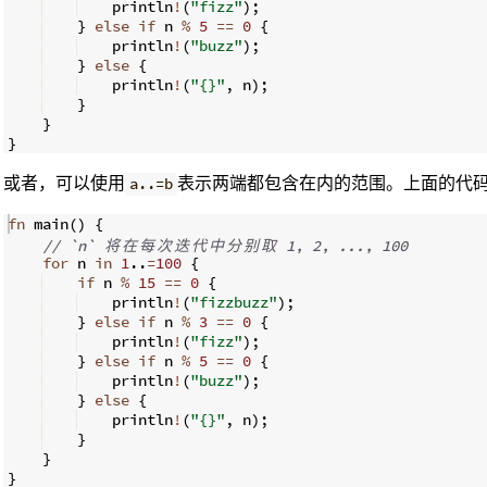
    println
!
(
"fizz"
)
;
}
else
if
 n 
%
5
==
0
{
    println
!
(
"buzz"
)
;
}
else
{
    println
!
(
"{}"
,
 n
)
;
}
}
}
或者，可以使用
表示两端都包含在内的范围。上面的代
a..=b
fn
main
(
)
{
// `n` 
将
在
每
次
迭
代
中
分
别
取
 1, 2, ..., 100
for
 n 
in
1
..
=
100
{
if
 n 
%
15
==
0
{
    println
!
(
"fizzbuzz"
)
;
}
else
if
 n 
%
3
==
0
{
    println
!
(
"fizz"
)
;
}
else
if
 n 
%
5
==
0
{
    println
!
(
"buzz"
)
;
}
else
{
    println
!
(
"{}"
,
 n
)
;
}
}
}