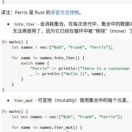
}
译注：Ferris 是 Rust 的
非官方吉祥物
。
- 会消耗集合。在每次迭代中，集合中的数
into_iter
无法再使用了，因为它已经在循环中被 “移除”（move）
fn
main
(
)
{
let
 names 
=
 vec
!
[
"Bob"
,
"Frank"
,
"Ferris"
]
;
for
 name 
in
 names
.
into_iter
(
)
{
match
 name 
{
"Ferris"
=>
 println
!
(
"There is a rustacean 
    _ 
=>
 println
!
(
"Hello {}"
,
 name
)
,
}
}
}
- 可变地（mutably）借用集合中的每个元
iter_mut
fn
main
(
)
{
let
mut
 names 
=
 vec
!
[
"Bob"
,
"Frank"
,
"Ferris"
]
;
for
 name 
in
 names
.
iter_mut
(
)
{