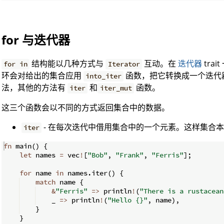
for 与迭代器
结构能以几种方式与
互动。在
迭代器
tra
for in
Iterator
环会对给出的集合应用
函数，把它转换成一个迭代
into_iter
法，其他的方法有
和
函数。
iter
iter_mut
这三个函数会以不同的方式返回集合中的数据。
- 在每次迭代中借用集合中的一个元素。这样集合
iter
fn
main
(
)
{
let
 names 
=
 vec
!
[
"Bob"
,
"Frank"
,
"Ferris"
]
;
for
 name 
in
 names
.
iter
(
)
{
match
 name 
{
&
"Ferris"
=>
 println
!
(
"There is a rustacean
    _ 
=>
 println
!
(
"Hello {}"
,
 name
)
,
}
}