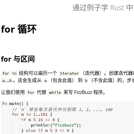
通过例子学 Rust 
for 循环
for 与区间
结构可以遍历一个
（迭代器）。创建迭代器
for in
Iterator
。这会生成从
（包含此值） 到
（不含此值）的，步长
a..b
a
b
让我们使用
代替
来写 FizzBuzz 程序。
for
while
fn
main
(
)
{
// `n` 
将
在
每
次
迭
代
中
分
别
取
 1, 2, ..., 100
for
 n 
in
1
..
101
{
if
 n 
%
15
==
0
{
    println
!
(
"fizzbuzz"
)
;
}
else
if
 n 
%
3
==
0
{