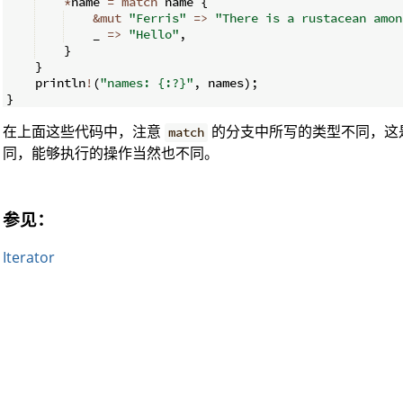
*
name 
=
match
 name 
{
&
mut
"Ferris"
=>
"There is a rustacean amon
    _ 
=>
"Hello"
,
}
}
    println
!
(
"names: {:?}"
,
 names
)
;
}
在上面这些代码中，注意
的分支中所写的类型不同，这
match
同，能够执行的操作当然也不同。
参见：
Iterator