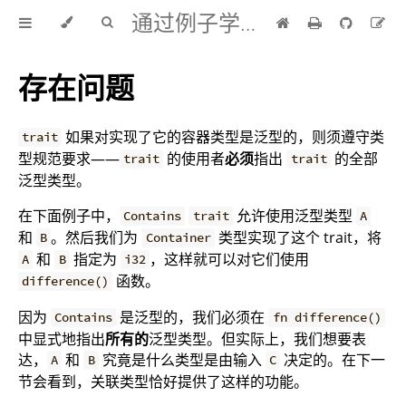
通过例子学 Rust 中文版
存在问题
如果对实现了它的容器类型是泛型的，则须遵守类
trait
型规范要求——
的使用者
必须
指出
的全部
trait
trait
泛型类型。
在下面例子中，
允许使用泛型类型
Contains
trait
A
和
。然后我们为
类型实现了这个 trait，将
B
Container
和
指定为
，这样就可以对它们使用
A
B
i32
函数。
difference()
因为
是泛型的，我们必须在
Contains
fn difference()
中显式地指出
所有的
泛型类型。但实际上，我们想要表
达，
和
究竟是什么类型是由输入
决定的。在下一
A
B
C
节会看到，关联类型恰好提供了这样的功能。