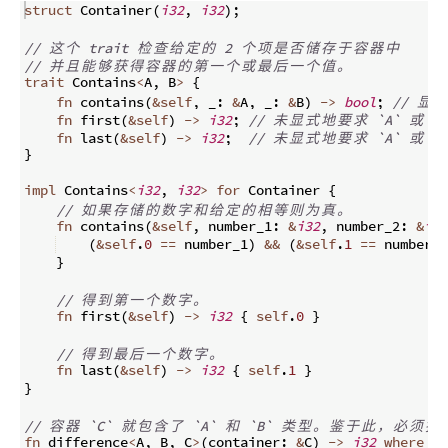
struct
 Container
(
i32
,
i32
)
;
// 
这
个
 trait 
检
查
给
定
的
 2 
个
项
是
否
储
存
于
容
器
中
// 
并
且
能
够
获
得
容
器
的
第
一
个
或
最
后
一
个
值
。
trait
 Contains
<
A
,
 B
>
{
fn
contains
(
&
self
,
 _
:
&
A
,
 _
:
&
B
)
->
bool
;
// 
显
式
fn
first
(
&
self
)
->
i32
;
// 
未
显
式
地
要
求
 `A` 
或
 `B
fn
last
(
&
self
)
->
i32
;
// 
未
显
式
地
要
求
 `A` 
或
 `B
}
impl
 Contains
<
i32
,
i32
>
for
 Container 
{
// 
如
果
存
储
的
数
字
和
给
定
的
相
等
则
为
真
。
fn
contains
(
&
self
,
 number_1
:
&
i32
,
 number_2
:
&
i32
(
&
self
.
0
==
 number_1
)
&&
(
&
self
.
1
==
 number_2
}
// 
得
到
第
一
个
数
字
。
fn
first
(
&
self
)
->
i32
{
self
.
0
}
// 
得
到
最
后
一
个
数
字
。
fn
last
(
&
self
)
->
i32
{
self
.
1
}
}
// 
容
器
 `C` 
就
包
含
了
 `A` 
和
 `B` 
类
型
。
鉴
于
此
，
必
须
指
fn
difference
<
A
,
 B
,
 C
>
(
container
:
&
C
)
->
i32
where