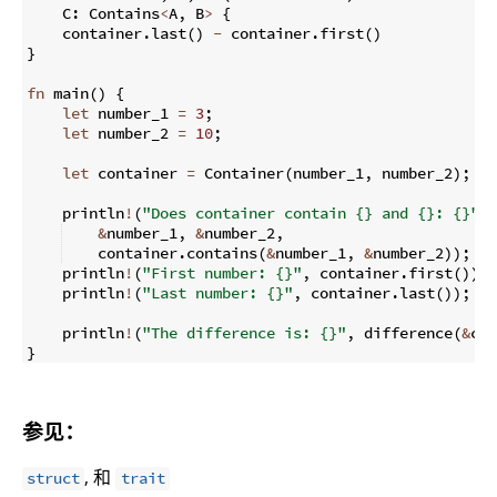
    C
:
 Contains
<
A
,
 B
>
{
    container
.
last
(
)
-
 container
.
first
(
)
}
fn
main
(
)
{
let
 number_1 
=
3
;
let
 number_2 
=
10
;
let
 container 
=
 Container
(
number_1
,
 number_2
)
;
    println
!
(
"Does container contain {} and {}: {}"
,
&
number_1
,
&
number_2
,
    container
.
contains
(
&
number_1
,
&
number_2
))
;
    println
!
(
"First number: {}"
,
 container
.
first
(
))
;
    println
!
(
"Last number: {}"
,
 container
.
last
(
))
;
    println
!
(
"The difference is: {}"
,
 difference
(
&
con
}
参见：
, 和
struct
trait