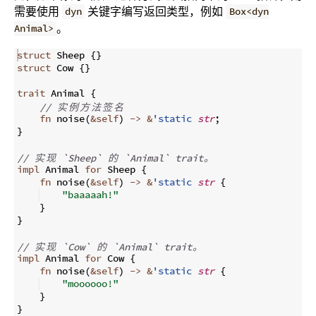
需要使用
关键字编写返回类型，例如
dyn
Box<dyn
。
Animal>
struct
 Sheep 
{
}
struct
 Cow 
{
}
trait
 Animal 
{
// 
实
例
方
法
签
名
fn
noise
(
&
self
)
->
&
'static
str
;
}
// 
实
现
 `Sheep` 
的
 `Animal` trait
。
impl
 Animal 
for
 Sheep 
{
fn
noise
(
&
self
)
->
&
'static
str
{
"baaaaah!"
}
}
// 
实
现
 `Cow` 
的
 `Animal` trait
。
impl
 Animal 
for
 Cow 
{
fn
noise
(
&
self
)
->
&
'static
str
{
"moooooo!"
}
}