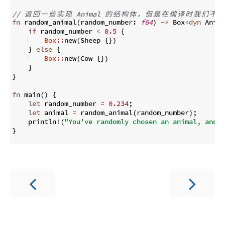
// 
返
回
一
些
实
现
 Animal 
的
结
构
体
，
但
是
在
编
译
时
我
们
不
知
fn
random_animal
(
random_number
:
f64
)
->
 Box
<
dyn
 Anima
if
 random_number 
<
0.5
{
Box::
new
(
Sheep 
{
})
}
else
{
Box::
new
(
Cow 
{
})
}
}
fn
main
(
)
{
let
 random_number 
=
0.234
;
let
 animal 
=
 random_animal
(
random_number
)
;
    println
!
(
"You've randomly chosen an animal, and i
}