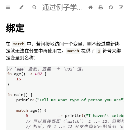
通过例子学 Rust 中文版
绑定
在
中，若间接地访问一个变量，则不经过重新绑
match
定就无法在分支中再使用它。
提供了
符号来绑
match
@
定变量到名称：
// `age` 
函
数
，
返
回
一
个
 `u32` 
值
。
fn
age
(
)
->
u32
{
15
}
fn
main
(
)
{
    println
!
(
"Tell me what type of person you are"
)
;
match
 age
(
)
{
0
=>
 println
!
(
"I haven't celebrat
// 
可
以
直
接
匹
配
（
`match`
）
 1 ..= 12
，
但
那
样
的
// 
相
反
，
在
 1 ..= 12 
分
支
中
绑
定
匹
配
值
到
 `n` 