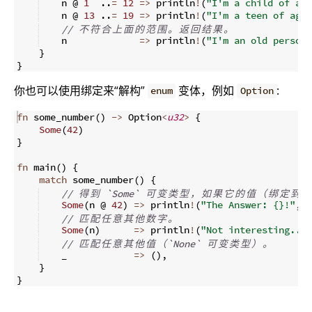
    n @ 
1
..
=
12
=>
 println
!
(
"I'm a child of age
    n @ 
13
..
=
19
=>
 println
!
(
"I'm a teen of age 
// 
不
符
合
上
面
的
范
围
。
返
回
结
果
。
    n             
=>
 println
!
(
"I'm an old person 
}
}
你也可以使用绑定来“解构”
变体，例如
:
enum
Option
fn
some_number
(
)
->
 Option
<
u32
>
{
Some
(
42
)
}
fn
main
(
)
{
match
 some_number
(
)
{
// 
得
到
 `Some` 
可
变
类
型
，
如
果
它
的
值
（
绑
定
到
 `
Some
(
n @ 
42
)
=>
 println
!
(
"The Answer: {}!"
,
 n
// 
匹
配
任
意
其
他
数
字
。
Some
(
n
)
=>
 println
!
(
"Not interesting... 
// 
匹
配
任
意
其
他
值
（
`None` 
可
变
类
型
）
。
    _            
=>
(
)
,
}
}