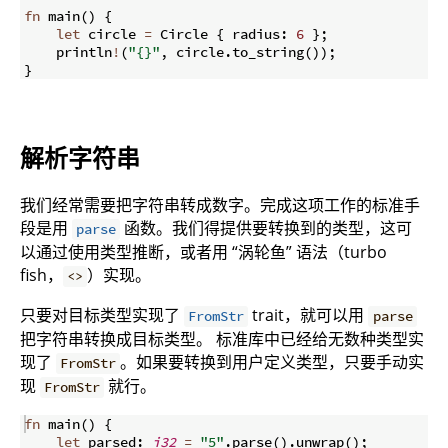
fn
main
(
)
{
let
 circle 
=
 Circle 
{
 radius
:
6
}
;
    println
!
(
"{}"
,
 circle
.
to_string
(
))
;
}
解析字符串
我们经常需要把字符串转成数字。完成这项工作的标准手
段是用
函数。我们得提供要转换到的类型，这可
parse
以通过使用类型推断，或者用 “涡轮鱼” 语法（turbo
fish，
）实现。
<>
只要对目标类型实现了
trait，就可以用
FromStr
parse
把字符串转换成目标类型。 标准库中已经给无数种类型实
现了
。如果要转换到用户定义类型，只要手动实
FromStr
现
就行。
FromStr
fn
main
(
)
{
let
 parsed
:
i32
=
"5"
.
parse
(
)
.
unwrap
(
)
;