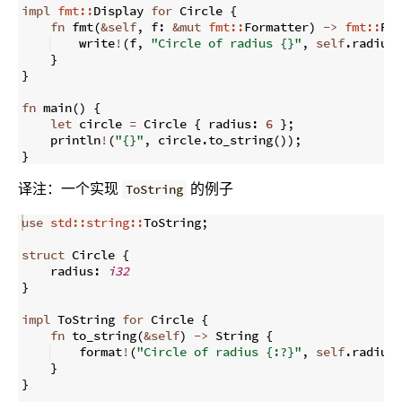
impl
fmt::
Display 
for
 Circle 
{
fn
fmt
(
&
self
,
 f
:
&
mut
fmt::
Formatter
)
->
fmt::
Res
    write
!
(
f
,
"Circle of radius {}"
,
self
.
radius
)
}
}
fn
main
(
)
{
let
 circle 
=
 Circle 
{
 radius
:
6
}
;
    println
!
(
"{}"
,
 circle
.
to_string
(
))
;
}
译注：一个实现
的例子
ToString
use
std::string::
ToString
;
struct
 Circle 
{
    radius
:
i32
}
impl
 ToString 
for
 Circle 
{
fn
to_string
(
&
self
)
->
 String 
{
    format
!
(
"Circle of radius {:?}"
,
self
.
radius
)
}
}