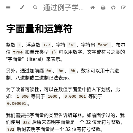
通过例子学 Rust 中文版
字面量和运算符
整数
、浮点数
、字符
、字符串
、布尔
1
1.2
'a'
"abc"
值
和单元类型
可以用数字、文字或符号之类的
true
()
“字面量”（literal）来表示。
另外，通过加前缀
、
、
，数字可以用十六进
0x
0o
0b
制、八进制或二进制记法表示。
为了改善可读性，可以在数值字面量中插入下划线，比
如：
等同于
，
等同于
1_000
1000
0.000_001
。
0.000001
我们需要把字面量的类型告诉编译器。如前面学过的，我
们使用
后缀来表明字面量是一个 32 位无符号整数，
u32
后缀表明字面量是一个 32 位有符号整数。
i32