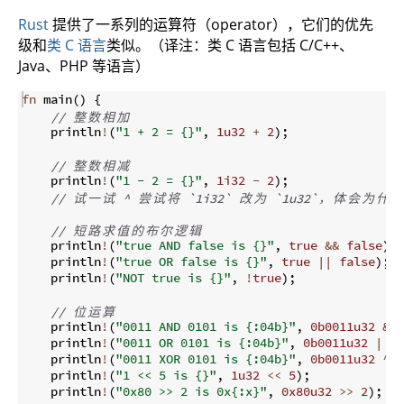
Rust
提供了一系列的运算符（operator），它们的优先
级和
类 C 语言
类似。（译注：类 C 语言包括 C/C++、
Java、PHP 等语言）
fn
main
(
)
{
// 
整
数
相
加
    println
!
(
"1 + 2 = {}"
,
1u32
+
2
)
;
// 
整
数
相
减
    println
!
(
"1 - 2 = {}"
,
1i32
-
2
)
;
// 
试
一
试
 ^ 
尝
试
将
 `1i32` 
改
为
 `1u32`
，
体
会
为
什
么
// 
短
路
求
值
的
布
尔
逻
辑
    println
!
(
"true AND false is {}"
,
true
&&
false
)
;
    println
!
(
"true OR false is {}"
,
true
||
false
)
;
    println
!
(
"NOT true is {}"
,
!
true
)
;
// 
位
运
算
    println
!
(
"0011 AND 0101 is {:04b}"
,
0b0011u32
&
0
    println
!
(
"0011 OR 0101 is {:04b}"
,
0b0011u32
|
0b
    println
!
(
"0011 XOR 0101 is {:04b}"
,
0b0011u32
^
0
    println
!
(
"1 << 5 is {}"
,
1u32
<<
5
)
;
    println
!
(
"0x80 >> 2 is 0x{:x}"
,
0x80u32
>>
2
)
;