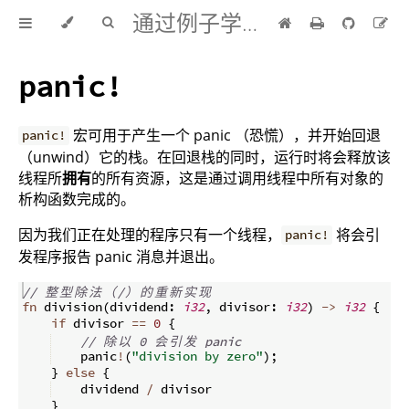
通过例子学 Rust 中文版
panic!
宏可用于产生一个 panic （恐慌），并开始回退
panic!
（unwind）它的栈。在回退栈的同时，运行时将会释放该
线程所
拥有
的所有资源，这是通过调用线程中所有对象的
析构函数完成的。
因为我们正在处理的程序只有一个线程，
将会引
panic!
发程序报告 panic 消息并退出。
// 
整
型
除
法
（
/
）
的
重
新
实
现
fn
division
(
dividend
:
i32
,
 divisor
:
i32
)
->
i32
{
if
 divisor 
==
0
{
// 
除
以
 0 
会
引
发
 panic
    panic
!
(
"division by zero"
)
;
}
else
{
    dividend 
/
 divisor
}