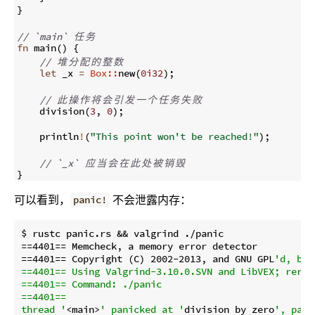
}
// `main` 
任
务
fn
main
(
)
{
// 
堆
分
配
的
整
数
let
 _x 
=
Box::
new
(
0i32
)
;
// 
此
操
作
将
会
引
发
一
个
任
务
失
败
    division
(
3
,
0
)
;
    println
!
(
"This point won't be reached!"
)
;
// `_x` 
应
当
会
在
此
处
被
销
毁
}
可以看到，
不会泄露内存：
panic!
$ rustc panic.rs && valgrind ./panic

==4401== Memcheck, a memory error detector

==4401== Copyright (C) 2002-2013, and GNU GPL
'd, by 
==4401== Using Valgrind-3.10.0.SVN and LibVEX; rerun
==4401== Command: ./panic

==4401== 

thread '
<main>
' panicked at '
division by zero
', pani