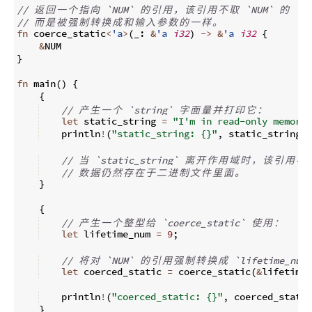
// 
返
回
一
个
指
向
 `NUM` 
的
引
用
，
该
引
用
不
取
 `NUM` 
的
 `'s
// 
而
是
被
强
制
转
换
成
和
输
入
参
数
的
一
样
。
fn
coerce_static
<
'a
>
(
_
:
&
'a
i32
)
->
&
'a
i32
{
&
NUM
}
fn
main
(
)
{
{
// 
产
生
一
个
 `string` 
字
面
量
并
打
印
它
：
let
 static_string 
=
"I'm in read-only memory"
    println
!
(
"static_string: {}"
,
 static_string
)
;
// 
当
 `static_string` 
离
开
作
用
域
时
，
该
引
用
不
// 
数
据
仍
然
存
在
于
二
进
制
文
件
里
面
。
}
{
// 
产
生
一
个
整
型
给
 `coerce_static` 
使
用
：
let
 lifetime_num 
=
9
;
// 
将
对
 `NUM` 
的
引
用
强
制
转
换
成
 `lifetime_num`
let
 coerced_static 
=
 coerce_static
(
&
lifetime_
    println
!
(
"coerced_static: {}"
,
 coerced_static
}