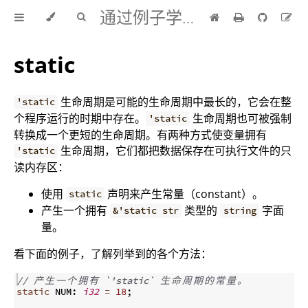
通过例子学 Rust 中文版
static
生命周期是可能的生命周期中最长的，它会在整
'static
个程序运行的时期中存在。
生命周期也可被强制
'static
转换成一个更短的生命周期。有两种方式使变量拥有
生命周期，它们都把数据保存在可执行文件的只
'static
读内存区：
使用
声明来产生常量（constant）。
static
产生一个拥有
类型的
字面
&'static str
string
量。
看下面的例子，了解列举到的各个方法：
// 
产
生
一
个
拥
有
 `'static` 
生
命
周
期
的
常
量
。
static
 NUM
:
i32
=
18
;