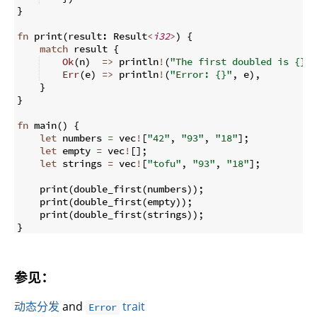
}
fn
print
(
result
:
 Result
<
i32
>
)
{
match
 result 
{
Ok
(
n
)
=>
 println
!
(
"The first doubled is {}"
,
Err
(
e
)
=>
 println
!
(
"Error: {}"
,
 e
)
,
}
}
fn
main
(
)
{
let
 numbers 
=
 vec
!
[
"42"
,
"93"
,
"18"
]
;
let
 empty 
=
 vec
!
[
]
;
let
 strings 
=
 vec
!
[
"tofu"
,
"93"
,
"18"
]
;
    print
(
double_first
(
numbers
))
;
    print
(
double_first
(
empty
))
;
    print
(
double_first
(
strings
))
;
}
参见：
动态分发
and
trait
Error