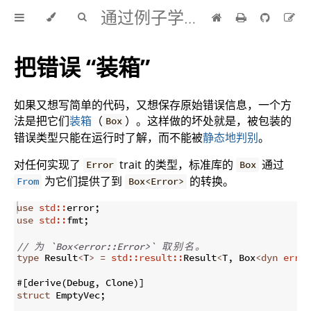
通过例子学 Rust 中文版
把错误 “装箱”
如果又想写简单的代码，又想保存原始错误信息，一个方
法是把它们
装箱
（
）。这样做的坏处就是，被包装的
Box
错误类型只能在运行时了解，而不能被
静态地判别
。
对任何实现了
trait 的类型，标准库的
通过
Error
Box
为它们提供了到
的转换。
From
Box<Error>
use
std::
error
;
use
std::
fmt
;
// 
为
 `Box<error::Error>` 
取
别
名
。
type
 Result
<
T
>
=
std::result::
Result
<
T
,
 Box
<
dyn
error
#
[
derive
(
Debug
,
 Clone
)]
struct
 EmptyVec
;