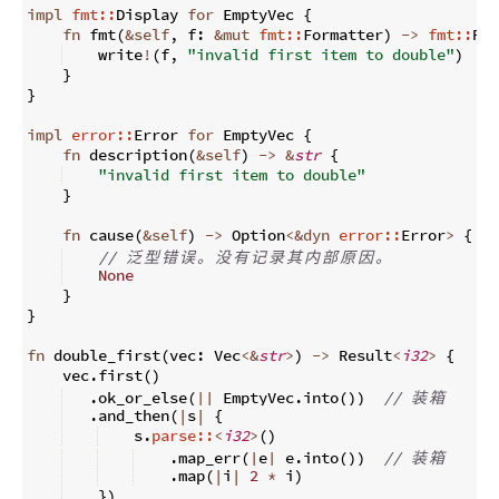
impl
fmt::
Display 
for
 EmptyVec 
{
fn
fmt
(
&
self
,
 f
:
&
mut
fmt::
Formatter
)
->
fmt::
Res
    write
!
(
f
,
"invalid first item to double"
)
}
}
impl
error::
Error 
for
 EmptyVec 
{
fn
description
(
&
self
)
->
&
str
{
"invalid first item to double"
}
fn
cause
(
&
self
)
->
 Option
<&
dyn
error::
Error
>
{
// 
泛
型
错
误
。
没
有
记
录
其
内
部
原
因
。
None
}
}
fn
double_first
(
vec
:
 Vec
<&
str
>
)
->
 Result
<
i32
>
{
    vec
.
first
(
)
.
ok_or_else
(
||
 EmptyVec
.
into
(
))
// 
装
箱
.
and_then
(
|
s
|
{
    s
.
parse::
<
i32
>
(
)
.
map_err
(
|
e
|
 e
.
into
(
))
// 
装
箱
.
map
(
|
i
|
2
*
 i
)
})