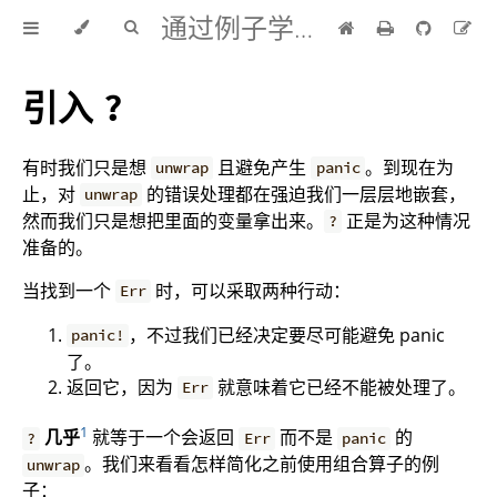
通过例子学 Rust 中文版
引入
?
有时我们只是想
且避免产生
。到现在为
unwrap
panic
止，对
的错误处理都在强迫我们一层层地嵌套，
unwrap
然而我们只是想把里面的变量拿出来。
正是为这种情况
?
准备的。
当找到一个
时，可以采取两种行动：
Err
，不过我们已经决定要尽可能避免 panic
panic!
了。
返回它，因为
就意味着它已经不能被处理了。
Err
1
几乎
就等于一个会返回
而不是
的
?
Err
panic
。我们来看看怎样简化之前使用组合算子的例
unwrap
子：