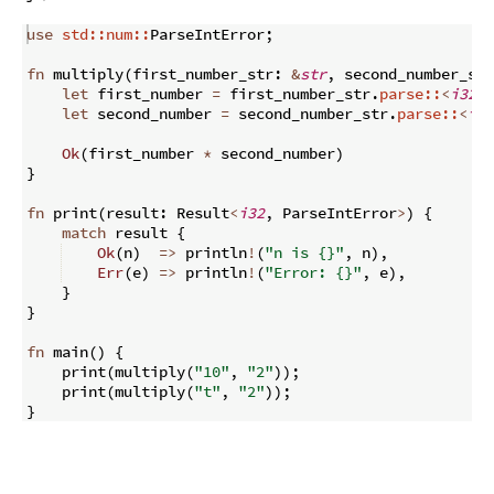
use
std::num::
ParseIntError
;
fn
multiply
(
first_number_str
:
&
str
,
 second_number_str
let
 first_number 
=
 first_number_str
.
parse::
<
i32
>
(
let
 second_number 
=
 second_number_str
.
parse::
<
i32
Ok
(
first_number 
*
 second_number
)
}
fn
print
(
result
:
 Result
<
i32
,
 ParseIntError
>
)
{
match
 result 
{
Ok
(
n
)
=>
 println
!
(
"n is {}"
,
 n
)
,
Err
(
e
)
=>
 println
!
(
"Error: {}"
,
 e
)
,
}
}
fn
main
(
)
{
    print
(
multiply
(
"10"
,
"2"
))
;
    print
(
multiply
(
"t"
,
"2"
))
;
}