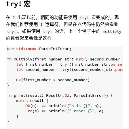
宏
try!
在
出现以前，相同的功能是使用
宏完成的。现
?
try!
在我们推荐使用
运算符，但是在老代码中仍然会看到
?
。如果使用
的话，上一个例子中的
try!
try!
multiply
函数看起来会像是这样：
use
std::num::
ParseIntError
;
fn
multiply
(
first_number_str
:
&
str
,
 second_number_str
let
 first_number 
=
 try
!
(
first_number_str
.
parse::
<
let
 second_number 
=
 try
!
(
second_number_str
.
parse:
Ok
(
first_number 
*
 second_number
)
}
fn
print
(
result
:
 Result
<
i32
,
 ParseIntError
>
)
{
match
 result 
{
Ok
(
n
)
=>
 println
!
(
"n is {}"
,
 n
)
,
Err
(
e
)
=>
 println
!
(
"Error: {}"
,
 e
)
,
}
}