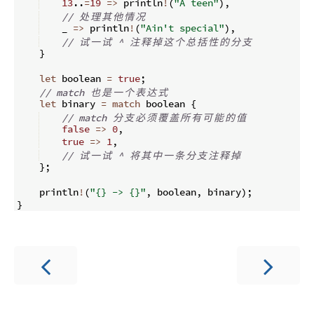
13
..
=
19
=>
 println
!
(
"A teen"
)
,
// 
处
理
其
他
情
况
    _ 
=>
 println
!
(
"Ain't special"
)
,
// 
试
一
试
 ^ 
注
释
掉
这
个
总
括
性
的
分
支
}
let
 boolean 
=
true
;
// match 
也
是
一
个
表
达
式
let
 binary 
=
match
 boolean 
{
// match 
分
支
必
须
覆
盖
所
有
可
能
的
值
false
=>
0
,
true
=>
1
,
// 
试
一
试
 ^ 
将
其
中
一
条
分
支
注
释
掉
}
;
    println
!
(
"{} -> {}"
,
 boolean
,
 binary
)
;
}