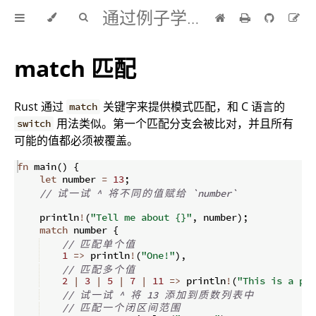
通过例子学 Rust 中文版
match 匹配
Rust 通过
关键字来提供模式匹配，和 C 语言的
match
用法类似。第一个匹配分支会被比对，并且所有
switch
可能的值都必须被覆盖。
fn
main
(
)
{
let
 number 
=
13
;
// 
试
一
试
 ^ 
将
不
同
的
值
赋
给
 `number`
    println
!
(
"Tell me about {}"
,
 number
)
;
match
 number 
{
// 
匹
配
单
个
值
1
=>
 println
!
(
"One!"
)
,
// 
匹
配
多
个
值
2
|
3
|
5
|
7
|
11
=>
 println
!
(
"This is a pri
// 
试
一
试
 ^ 
将
 13 
添
加
到
质
数
列
表
中
// 
匹
配
一
个
闭
区
间
范
围