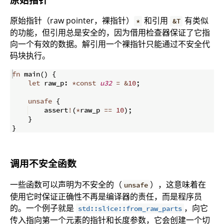
原始指针（raw pointer，裸指针）
和引用
有类似
*
&T
的功能，但引用总是安全的，因为借用检查器保证了它指
向一个有效的数据。解引用一个裸指针只能通过不安全代
码块执行。
fn
main
(
)
{
let
 raw_p
:
*
const
u32
=
&
10
;
unsafe
{
    assert
!
(
*
raw_p 
==
10
)
;
}
}
调用不安全函数
一些函数可以声明为不安全的（
），这意味着在
unsafe
使用它时保证正确性不再是编译器的责任，而是程序员
的。一个例子就是
，向它
std::slice::from_raw_parts
传入指向第一个元素的指针和长度参数，它会创建一个切