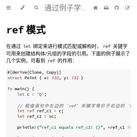
通过例子学 Rust 中文版
模式
ref
在通过
绑定来进行模式匹配或解构时，
关键字
let
ref
可用来创建结构体/元组的字段的引用。下面的例子展示了
几个实例，可看到
的作用：
ref
#
[
derive
(
Clone
,
 Copy
)]
struct
 Point 
{
 x
:
i32
,
 y
:
i32
}
fn
main
(
)
{
let
 c 
=
'Q'
;
// 
赋
值
语
句
中
左
边
的
 `ref` 
关
键
字
等
价
于
右
边
的
 `&` 
let
ref
 ref_c1 
=
 c
;
let
 ref_c2 
=
&
c
;
    println
!
(
"ref_c1 equals ref_c2: {}"
,
*
ref_c1 
==
*