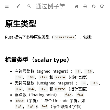
通过例子学 Rust 中文版
原生类型
Rust 提供了多种原生类型（
），包括：
primitives
标量类型（scalar type）
有符号整数（signed integers）：
、
、
i8
i16
、
、
和
（指针宽度）
i32
i64
i128
isize
无符号整数（unsigned integers）：
、
、
u8
u16
、
、
和
（指针宽度）
u32
u64
u128
usize
浮点数（floating point）：
、
f32
f64
（字符）：单个 Unicode 字符，如
char
，
和
（每个都是 4 字节）
'a'
'α'
'∞'