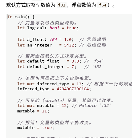
默认方式取整型数值为
，浮点数值为
）。
i32
f64
fn
main
(
)
{
// 
变
量
可
以
给
出
类
型
说
明
。
let
 logical
:
bool
=
true
;
let
 a_float
:
f64
=
1.0
;
// 
常
规
说
明
let
 an_integer   
=
5i32
;
// 
后
缀
说
明
// 
否
则
会
按
默
认
方
式
决
定
类
型
。
let
 default_float   
=
3.0
;
// `f64`
let
 default_integer 
=
7
;
// `i32`
// 
类
型
也
可
根
据
上
下
文
自
动
推
断
。
let
mut
 inferred_type 
=
12
;
// 
根
据
下
一
行
的
赋
值
推
    inferred_type 
=
4294967296i64
;
// 
可
变
的
（
mutable
）
变
量
，
其
值
可
以
改
变
。
let
mut
 mutable 
=
12
;
// Mutable `i32`
    mutable 
=
21
;
// 
报
错
！
变
量
的
类
型
并
不
能
改
变
。
    mutable 
=
true
;