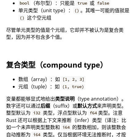
（布尔型）：只能是
或
bool
true
false
单元类型（unit type）：
。其唯一可能的值就是
()
这个空元组
()
尽管单元类型的值是个元组，它却并不被认为是复合类
型，因为并不包含多个值。
复合类型（compound type）
数组（array）：如
[1, 2, 3]
元组（tuple）：如
(1, true)
变量都能够显式地给出
类型说明
（type annotation）。
数字还可以通过
后缀
（suffix）或
默认方式
来声明类型。
整型默认为
类型，浮点型默认为
类型。注意
i32
f64
Rust 还可以根据上下文来推断（infer）类型（译注：比
如一个未声明类型整数和
的整数相加，则该整数会
i64
自动推断为
类型。仅当根据环境无法推断时，才按
i64