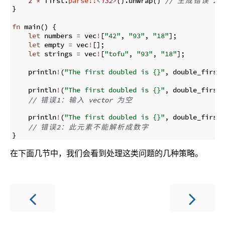
2
*
 first
.
parse::
<
i32
>
(
)
.
unwrap
(
)
// 
生
成
错
误
 2
}
fn
main
(
)
{
let
 numbers 
=
 vec
!
[
"42"
,
"93"
,
"18"
]
;
let
 empty 
=
 vec
!
[
]
;
let
 strings 
=
 vec
!
[
"tofu"
,
"93"
,
"18"
]
;
    println
!
(
"The first doubled is {}"
,
 double_first
(
    println
!
(
"The first doubled is {}"
,
 double_first
(
// 
错
误
1
：
输
入
 vector 
为
空
    println
!
(
"The first doubled is {}"
,
 double_first
(
// 
错
误
2
：
此
元
素
不
能
解
析
成
数
字
}
在下面几节中，我们会看到处理这类问题的几种策略。