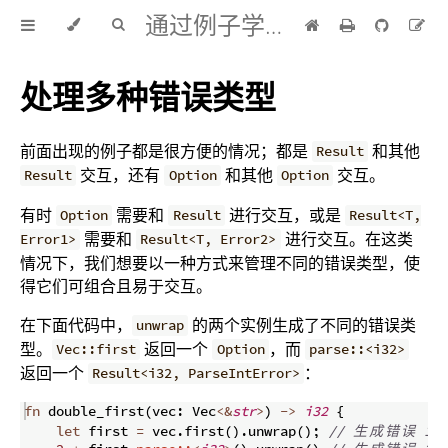
通过例子学 Rust 中文版
处理多种错误类型
前面出现的例子都是很方便的情况；都是
和其他
Result
交互，还有
和其他
交互。
Result
Option
Option
有时
需要和
进行交互，或是
Option
Result
Result<T,
需要和
进行交互。在这类
Error1>
Result<T, Error2>
情况下，我们想要以一种方式来管理不同的错误类型，使
得它们可组合且易于交互。
在下面代码中，
的两个实例生成了不同的错误类
unwrap
型。
返回一个
，而
Vec::first
Option
parse::<i32>
返回一个
：
Result<i32, ParseIntError>
fn
double_first
(
vec
:
 Vec
<&
str
>
)
->
i32
{
let
 first 
=
 vec
.
first
(
)
.
unwrap
(
)
;
// 
生
成
错
误
 1