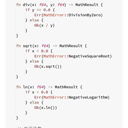
fn
div
(
x
:
f64
,
 y
:
f64
)
->
 MathResult 
{
if
 y 
==
0.0
{
Err
(
MathError::
DivisionByZero
)
}
else
{
Ok
(
x 
/
 y
)
}
}
fn
sqrt
(
x
:
f64
)
->
 MathResult 
{
if
 x 
<
0.0
{
Err
(
MathError::
NegativeSquareRoot
)
}
else
{
Ok
(
x
.
sqrt
(
))
}
}
fn
ln
(
x
:
f64
)
->
 MathResult 
{
if
 x 
<
0.0
{
Err
(
MathError::
NegativeLogarithm
)
}
else
{
Ok
(
x
.
ln
(
))
}
}