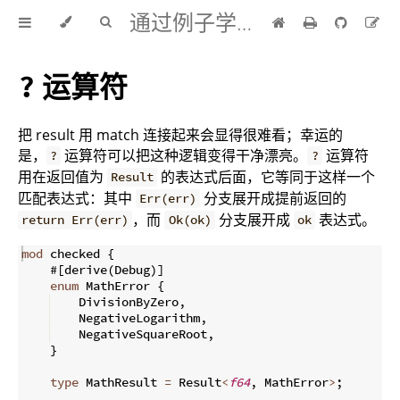
通过例子学 Rust 中文版
运算符
?
把 result 用 match 连接起来会显得很难看；幸运的
是，
运算符可以把这种逻辑变得干净漂亮。
运算符
?
?
用在返回值为
的表达式后面，它等同于这样一个
Result
匹配表达式：其中
分支展开成提前返回的
Err(err)
，而
分支展开成
表达式。
return Err(err)
Ok(ok)
ok
mod
 checked 
{
    #
[
derive
(
Debug
)]
enum
 MathError 
{
    DivisionByZero
,
    NegativeLogarithm
,
    NegativeSquareRoot
,
}
type
 MathResult 
=
 Result
<
f64
,
 MathError
>
;