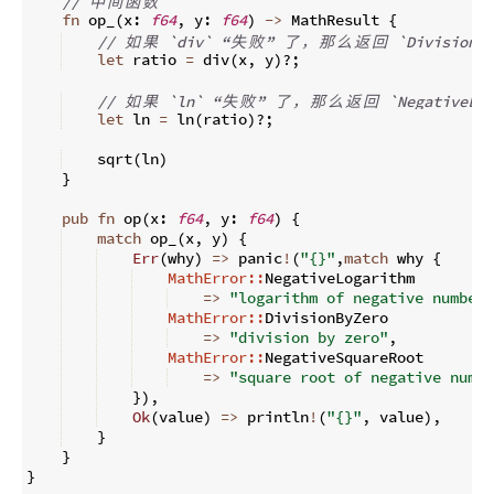
// 
中
间
函
数
fn
op_
(
x
:
f64
,
 y
:
f64
)
->
 MathResult 
{
// 
如
果
 `div` “
失
败
” 
了
，
那
么
返
回
 `DivisionBy
let
 ratio 
=
 div
(
x
,
 y
)
?;
// 
如
果
 `ln` “
失
败
” 
了
，
那
么
返
回
 `NegativeLog
let
 ln 
=
 ln
(
ratio
)
?;
    sqrt
(
ln
)
}
pub
fn
op
(
x
:
f64
,
 y
:
f64
)
{
match
 op_
(
x
,
 y
)
{
Err
(
why
)
=>
 panic
!
(
"{}"
,
match
 why 
{
MathError::
NegativeLogarithm
=>
"logarithm of negative number"
MathError::
DivisionByZero
=>
"division by zero"
,
MathError::
NegativeSquareRoot
=>
"square root of negative numbe
})
,
Ok
(
value
)
=>
 println
!
(
"{}"
,
 value
)
,
}
}
}