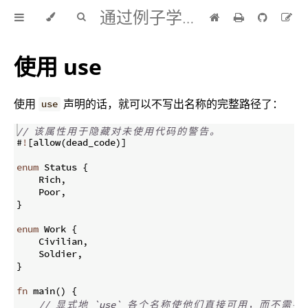
通过例子学 Rust 中文版
使用 use
使用
声明的话，就可以不写出名称的完整路径了：
use
// 
该
属
性
用
于
隐
藏
对
未
使
用
代
码
的
警
告
。
#
!
[
allow
(
dead_code
)]
enum
 Status 
{
    Rich
,
    Poor
,
}
enum
 Work 
{
    Civilian
,
    Soldier
,
}
fn
main
(
)
{
// 
显
式
地
 `use` 
各
个
名
称
使
他
们
直
接
可
用
，
而
不
需
要