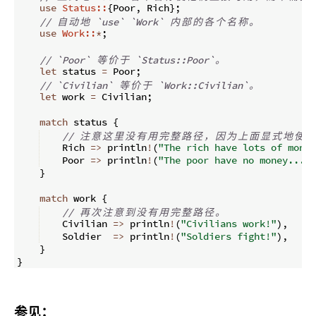
use
Status::
{
Poor
,
 Rich
}
;
// 
自
动
地
 `use` `Work` 
内
部
的
各
个
名
称
。
use
Work::
*
;
// `Poor` 
等
价
于
 `Status::Poor`
。
let
 status 
=
 Poor
;
// `Civilian` 
等
价
于
 `Work::Civilian`
。
let
 work 
=
 Civilian
;
match
 status 
{
// 
注
意
这
里
没
有
用
完
整
路
径
，
因
为
上
面
显
式
地
使
用
    Rich 
=>
 println
!
(
"The rich have lots of money
    Poor 
=>
 println
!
(
"The poor have no money..."
)
}
match
 work 
{
// 
再
次
注
意
到
没
有
用
完
整
路
径
。
    Civilian 
=>
 println
!
(
"Civilians work!"
)
,
    Soldier  
=>
 println
!
(
"Soldiers fight!"
)
,
}
}
参见：