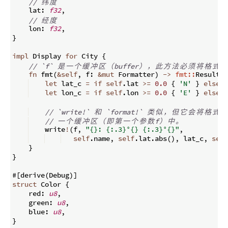
// 
纬
度
    lat
:
f32
,
// 
经
度
    lon
:
f32
,
}
impl
 Display 
for
 City 
{
// `f` 
是
一
个
缓
冲
区
（
buffer
）
，
此
方
法
必
须
将
格
式
化
fn
fmt
(
&
self
,
 f
:
&
mut
 Formatter
)
->
fmt::
Result 
{
let
 lat_c 
=
if
self
.
lat 
>=
0.0
{
'N'
}
else
{
let
 lon_c 
=
if
self
.
lon 
>=
0.0
{
'E'
}
else
{
// `write!` 
和
 `format!` 
类
似
，
但
它
会
将
格
式
化
// 
一
个
缓
冲
区
（
即
第
一
个
参
数
f
）
中
。
    write
!
(
f
,
"{}: {:.3}°{} {:.3}°{}"
,
self
.
name
,
self
.
lat
.
abs
(
)
,
 lat_c
,
self
}
}
#
[
derive
(
Debug
)]
struct
 Color 
{
    red
:
u8
,
    green
:
u8
,
    blue
:
u8
,
}