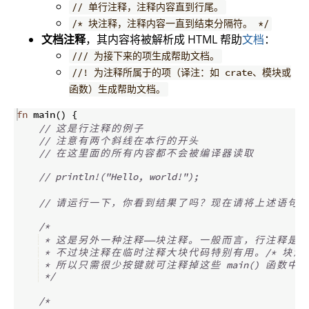
// 单行注释，注释内容直到行尾。
/* 块注释，注释内容一直到结束分隔符。 */
文档注释
，其内容将被解析成 HTML 帮助
文档
：
/// 为接下来的项生成帮助文档。
//! 为注释所属于的项（译注：如 crate、模块或
函数）生成帮助文档。
fn
main
(
)
{
// 
这
是
行
注
释
的
例
子
// 
注
意
有
两
个
斜
线
在
本
行
的
开
头
// 
在
这
里
面
的
所
有
内
容
都
不
会
被
编
译
器
读
取
// println!("Hello, world!");
// 
请
运
行
一
下
，
你
看
到
结
果
了
吗
？
现
在
请
将
上
述
语
句
的
/*
 * 
这
是
另
外
一
种
注
释
——
块
注
释
。
一
般
而
言
，
行
注
释
是
推
 * 
不
过
块
注
释
在
临
时
注
释
大
块
代
码
特
别
有
用
。
/*
块
注
 * 
所
以
只
需
很
少
按
键
就
可
注
释
掉
这
些
 main() 
函
数
中
的
*/
/*