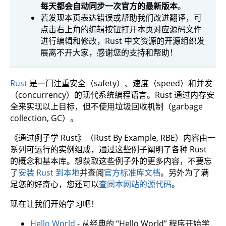
每天都会自动同步一次官方的最新版本
。
若发现本页表达错误或帮助我们改进翻译，可
点击右上角的编辑按钮打开本页对应源码文件
进行编辑和修改，Rust 中文资源的开源组织发
展离不开大家，感谢您的支持和帮助！
Rust
是一门注重安全（safety）、速度（speed）和并发
（concurrency）的现代系统编程语言。Rust 通过内存安
全来实现以上目标，但不使用垃圾回收机制（garbage
collection, GC）。
《通过例子学 Rust》（Rust By Example, RBE）内容由一
系列可运行的实例组成，通过这些例子阐明了各种 Rust
的概念和基本库。想获取这些例子外的更多内容，不要忘
了
安装 Rust 到本地
并查阅
官方标准库文档
。另外为了满
足您的好奇心，您还可以
查阅本网站的源代码
。
现在让我们开始学习吧！
Hello World
- 从经典的 “Hello World” 程序开始学