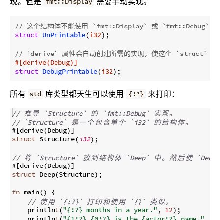
现。但是
需要手动实现。
fmt::Display
// 这个结构体不能使用 `fmt::Display` 或 `fmt::Debug
struct
UnPrintable
(
i32
);

// `derive` 属性会自动创建所需的实现，使这个 `struct` 能使
#[derive(Debug)]
struct
DebugPrintable
(
i32
所有
库类型都天生可以使用
来打印：
std
{:?}
// 
推
导
 `Structure` 
的
 `fmt::Debug` 
实
现
。
// `Structure` 
是
一
个
包
含
单
个
 `i32` 
的
结
构
体
。
#
[
derive
(
Debug
)]
struct
 Structure
(
i32
)
;
// 
将
 `Structure` 
放
到
结
构
体
 `Deep` 
中
。
然
后
使
 `Deep`
#
[
derive
(
Debug
)]
struct
 Deep
(
Structure
)
;
fn
main
(
)
{
// 
使
用
 `{:?}` 
打
印
和
使
用
 `{}` 
类
似
。
    println
!
(
"{:?} months in a year."
,
12
)
;
    println
!
(
"{1:?} {0:?} is the {actor:?} name."
,