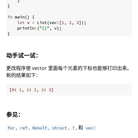
}
}
fn
main
(
)
{
let
 v 
=
 List
(
vec
!
[
1
,
2
,
3
])
;
    println
!
(
"{}"
,
 v
)
;
}
动手试一试：
更改程序使 vector 里面每个元素的下标也能够打印出来。
新的结果如下：
[
0
: 
1
, 
1
: 
2
, 
2
: 
3
]
参见：
,
,
,
,
, 和
for
ref
Result
struct
?
vec!