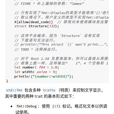
// FIXME ^ 
补
上
漏
掉
的
参
数
：
"James"
// 
只
有
实
现
了
fmt::Display
的
类
型
才
能
使
用
'{}'
进
行
格
// 
默
认
情
况
下
，
用
户
定
义
的
类
型
不
实
现
fmt::Display
。
    #
[
allow
(
dead_code
)]
// 
禁
用
对
未
使
用
模
块
发
出
警
告
struct
 Structure
(
i32
)
;
// 
这
将
不
会
编
译
，
因
为
 `Structure` 
没
有
实
现
// 
下
面
语
句
无
法
运
行
。
// println!("This struct `{}` won't print...", St
// TODO ^ 
注
释
掉
此
行
。
// 
对
于
 Rust 1.58 
及
更
高
版
本
，
你
可
以
直
接
从
周
围
变
// 
就
像
上
面
一
样
，
这
将
输
出
“    1”
，
4 
个
空
格
和
 1 
个
let
 number
:
f64
=
1.0
;
let
 width
:
usize
=
5
;
    println
!
(
"{number:>width$}"
)
;
}
包含多种
（特质）来控制文字显示，
std::fmt
traits
其中重要的两种 trait 的基本形式如下：
：使用
标记。格式化文本以供调
fmt::Debug
{:?}
试使用。