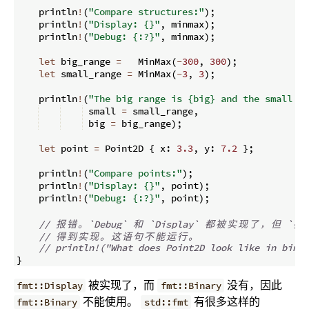
    println
!
(
"Compare structures:"
)
;
    println
!
(
"Display: {}"
,
 minmax
)
;
    println
!
(
"Debug: {:?}"
,
 minmax
)
;
let
 big_range 
=
   MinMax
(
-
300
,
300
)
;
let
 small_range 
=
 MinMax
(
-
3
,
3
)
;
    println
!
(
"The big range is {big} and the small is
 small 
=
 small_range
,
 big 
=
 big_range
)
;
let
 point 
=
 Point2D 
{
 x
:
3.3
,
 y
:
7.2
}
;
    println
!
(
"Compare points:"
)
;
    println
!
(
"Display: {}"
,
 point
)
;
    println
!
(
"Debug: {:?}"
,
 point
)
;
// 
报
错
。
`Debug` 
和
 `Display` 
都
被
实
现
了
，
但
 `{:b
// 
得
到
实
现
。
这
语
句
不
能
运
行
。
// println!("What does Point2D look like in binar
}
被实现了，而
没有，因此
fmt::Display
fmt::Binary
不能使用。
有很多这样的
fmt::Binary
std::fmt