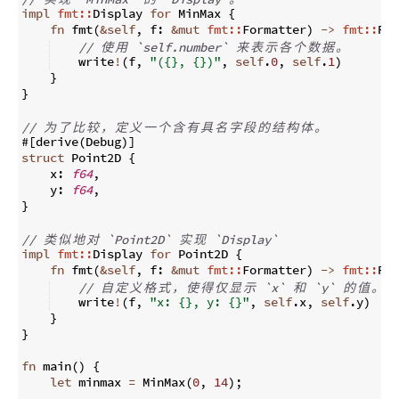
impl
fmt::
Display 
for
 MinMax 
{
fn
fmt
(
&
self
,
 f
:
&
mut
fmt::
Formatter
)
->
fmt::
Res
// 
使
用
 `self.number` 
来
表
示
各
个
数
据
。
    write
!
(
f
,
"({}, {})"
,
self
.
0
,
self
.
1
)
}
}
// 
为
了
比
较
，
定
义
一
个
含
有
具
名
字
段
的
结
构
体
。
#
[
derive
(
Debug
)]
struct
 Point2D 
{
    x
:
f64
,
    y
:
f64
,
}
// 
类
似
地
对
 `Point2D` 
实
现
 `Display`
impl
fmt::
Display 
for
 Point2D 
{
fn
fmt
(
&
self
,
 f
:
&
mut
fmt::
Formatter
)
->
fmt::
Res
// 
自
定
义
格
式
，
使
得
仅
显
示
 `x` 
和
 `y` 
的
值
。
    write
!
(
f
,
"x: {}, y: {}"
,
self
.
x
,
self
.
y
)
}
}
fn
main
(
)
{
let
 minmax 
=
 MinMax
(
0
,
14
)
;