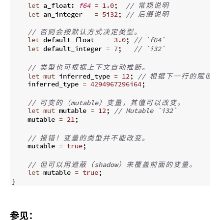
let
 a_float
:
f64
=
1.0
;
// 
常
规
说
明
let
 an_integer   
=
5i32
;
// 
后
缀
说
明
// 
否
则
会
按
默
认
方
式
决
定
类
型
。
let
 default_float   
=
3.0
;
// `f64`
let
 default_integer 
=
7
;
// `i32`
// 
类
型
也
可
根
据
上
下
文
自
动
推
断
。
let
mut
 inferred_type 
=
12
;
// 
根
据
下
一
行
的
赋
值
推
    inferred_type 
=
4294967296i64
;
// 
可
变
的
（
mutable
）
变
量
，
其
值
可
以
改
变
。
let
mut
 mutable 
=
12
;
// Mutable `i32`
    mutable 
=
21
;
// 
报
错
！
变
量
的
类
型
并
不
能
改
变
。
    mutable 
=
true
;
// 
但
可
以
用
遮
蔽
（
shadow
）
来
覆
盖
前
面
的
变
量
。
let
 mutable 
=
true
;
}
参见：