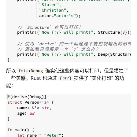
"Slater"
,
"Christian"
,
 actor
=
"actor's"
)
;
// `Structure` 
也
可
以
打
印
！
    println
!
(
"Now {:?} will print!"
,
 Structure
(
3
))
;
// 
使
用
 `derive` 
的
一
个
问
题
是
不
能
控
制
输
出
的
形
式
。
// 
假
如
我
只
想
展
示
一
个
 `7` 
怎
么
办
？
    println
!
(
"Now {:?} will print!"
,
 Deep
(
Structure
(
7
}
所以
确实使这些内容可以打印，但是牺牲了
fmt::Debug
一些美感。Rust 也通过
提供了 “美化打印” 的功
{:#?}
能：
#
[
derive
(
Debug
)]
struct
 Person
<
'a
>
{
    name
:
&
'a
str
,
    age
:
u8
}
fn
main
(
)
{
let
 name 
=
"Peter"
;