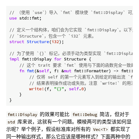
// （使用 `use`）导入 `fmt` 模块使 `fmt::Display` 可用
use
 std::fmt;

// 定义一个结构体，咱们会为它实现 `fmt::Display`。以
// `Structure`，包含一个 `i32` 元素。
struct
Structure
(
i32
);

// 为了使用 `{}` 标记，必须手动为类型实现 `fmt::Display` 
impl
 fmt::Display 
for
 Structure {

// 这个 trait 要求 `fmt` 使用与下面的函数完全一致的
fn
fmt
(&
self
, f: &
mut
 fmt::Formatter) -> fmt::
Re
// 仅将 self 的第一个元素写入到给定的输出流 `f`。返
// 结果表明操作成功或失败。注意 `write!` 的用法和 
write!
(f, 
"{}"
, 
self
.
0
)

    }

的效果可能比
简洁，但对于
fmt::Display
fmt::Debug
库来说，这就有一个问题。模棱两可的类型该如何显
std
示呢？举个例子，假设标准库对所有的
都实现了
Vec<T>
同一种输出样式，那么它应该是哪种样式？下面两种中的