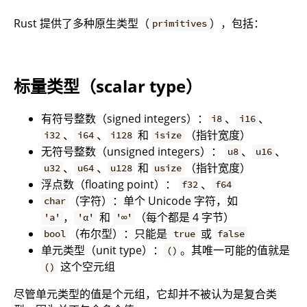
Rust 提供了多种原生类型（
），包括：
primitives
标量类型（scalar type）
有符号整数（signed integers）：
、
、
i8
i16
、
、
和
（指针宽度）
i32
i64
i128
isize
无符号整数（unsigned integers）：
、
、
u8
u16
、
、
和
（指针宽度）
u32
u64
u128
usize
浮点数（floating point）：
、
f32
f64
（字符）：单个 Unicode 字符，如
char
，
和
（每个都是 4 字节）
'a'
'α'
'∞'
（布尔型）：只能是
或
bool
true
false
单元类型（unit type）：
。其唯一可能的值就是
()
这个空元组
()
尽管单元类型的值是个元组，它却并不被认为是复合类