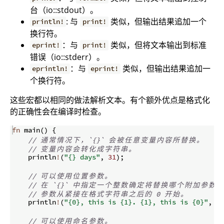
台（io::stdout）。
: 与
类似，但输出结果追加一个
println!
print!
换行符。
：与
类似，但将文本输出到标准
eprint!
print!
错误（io::stderr）。
：与
类似，但输出结果追加一
eprintln!
eprint!
个换行符。
这些宏都以相同的做法解析文本。有个额外优点是格式化
的正确性会在编译时检查。
fn
main
(
)
{
// 
通
常
情
况
下
，
`{}` 
会
被
任
意
变
量
内
容
所
替
换
。
// 
变
量
内
容
会
转
化
成
字
符
串
。
    println
!
(
"{} days"
,
31
)
;
// 
可
以
使
用
位
置
参
数
。
// 
在
 `{}` 
中
指
定
一
个
整
数
确
定
将
替
换
哪
个
附
加
参
数
。
// 
参
数
从
紧
接
在
格
式
字
符
串
之
后
的
 0 
开
始
。
    println
!
(
"{0}, this is {1}. {1}, this is {0}"
,
"A
// 
可
以
使
用
命
名
参
数
。