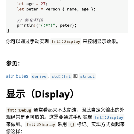
let
 age 
=
27
;
let
 peter 
=
 Person 
{
 name
,
 age 
}
;
// 
美
化
打
印
    println
!
(
"{:#?}"
,
 peter
)
;
}
你可以通过手动实现
来控制显示效果。
fmt::Display
参见：
attributes
,
,
和
derive
std::fmt
struct
显示（Display）
通常看起来不太简洁，因此自定义输出的外
fmt::Debug
观经常是更可取的。这需要通过手动实现
fmt::Display
来做到。
采用
标记。实现方式看起来
fmt::Display
{}
像这样：