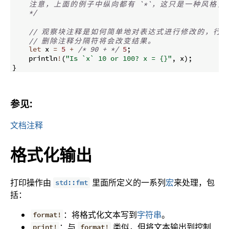
注
意
，
上
面
的
例
子
中
纵
向
都
有
 `*`
，
这
只
是
一
种
风
格
，
*/
// 
观
察
块
注
释
是
如
何
简
单
地
对
表
达
式
进
行
修
改
的
，
行
注
// 
删
除
注
释
分
隔
符
将
会
改
变
结
果
。
let
 x 
=
5
+
/*
 90 + 
*/
5
;
    println
!
(
"Is `x` 10 or 100? x = {}"
,
 x
)
;
}
参见:
文档注释
格式化输出
打印操作由
里面所定义的一系列
宏
来处理，包
std::fmt
括：
：将格式化文本写到
字符串
。
format!
：与
类似，但将文本输出到控制
print!
format!