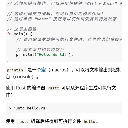
// 
若
想
用
键
盘
操
作
，
可
以
使
用
快
捷
键
 "Ctrl + Enter" 
来
运
// 
这
段
代
码
支
持
编
辑
，
你
可
以
自
由
地
修
改
代
码
！
// 
通
过
单
击
 "Reset" 
按
钮
可
以
使
代
码
恢
复
到
初
始
状
态
 ->
// 
这
是
主
函
数
fn
main
(
)
{
// 
调
用
编
译
生
成
的
可
执
行
文
件
时
，
这
里
的
语
句
将
被
运
行
// 
将
文
本
打
印
到
控
制
台
    println
!
(
"Hello World!"
)
;
}
是一个
宏
（macros），可以将文本输出到控制
println!
台（console）。
使用 Rust 的编译器
可以从源程序生成可执行文
rustc
件：
使用
编译后将得到可执行文件
。
rustc
hello