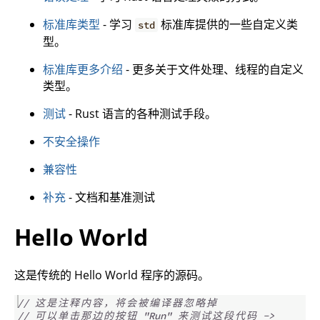
标准库类型
- 学习
标准库提供的一些自定义类
std
型。
标准库更多介绍
- 更多关于文件处理、线程的自定义
类型。
测试
- Rust 语言的各种测试手段。
不安全操作
兼容性
补充
- 文档和基准测试
Hello World
这是传统的 Hello World 程序的源码。
// 
这
是
注
释
内
容
，
将
会
被
编
译
器
忽
略
掉
// 
可
以
单
击
那
边
的
按
钮
 "Run" 
来
测
试
这
段
代
码
 ->