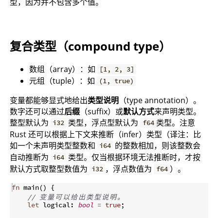
型，因为并不包含多个值。
复合类型（compound type）
数组（array）：如
[1, 2, 3]
元组（tuple）：如
(1, true)
变量都能够显式地给出
类型说明
（type annotation）。
数字还可以通过
后缀
（suffix）或
默认方式
来声明类型。
整型默认为
类型，浮点型默认为
类型。注意
i32
f64
Rust 还可以根据上下文来推断（infer）类型（译注：比
如一个未声明类型整数和
的整数相加，则该整数会
i64
自动推断为
类型。仅当根据环境无法推断时，才按
i64
默认方式取整型数值为
，浮点数值为
）。
i32
f64
fn
main
(
)
{
// 
变
量
可
以
给
出
类
型
说
明
。
let
 logical
:
bool
=
true
;