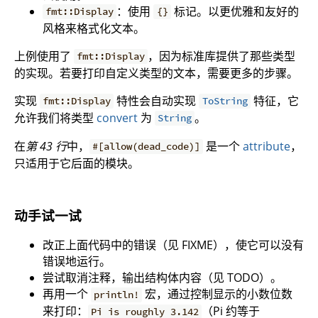
：使用
标记。以更优雅和友好的
fmt::Display
{}
风格来格式化文本。
上例使用了
，因为标准库提供了那些类型
fmt::Display
的实现。若要打印自定义类型的文本，需要更多的步骤。
实现
特性会自动实现
特征，它
fmt::Display
ToString
允许我们将类型
convert
为
。
String
在
第 43 行
中，
是一个
attribute
，
#[allow(dead_code)]
只适用于它后面的模块。
动手试一试
改正上面代码中的错误（见 FIXME），使它可以没有
错误地运行。
尝试取消注释，输出结构体内容（见 TODO）。
再用一个
宏，通过控制显示的小数位数
println!
来打印：
（Pi 约等于
Pi is roughly 3.142