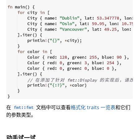
fn
main
(
)
{
for
 city 
in
[
    City 
{
 name
:
"Dublin"
,
 lat
:
53.347778
,
 lon
:
-
    City 
{
 name
:
"Oslo"
,
 lat
:
59.95
,
 lon
:
10.75
}
    City 
{
 name
:
"Vancouver"
,
 lat
:
49.25
,
 lon
:
-
1
]
.
iter
(
)
{
    println
!
(
"{}"
,
*
city
)
;
}
for
 color 
in
[
    Color 
{
 red
:
128
,
 green
:
255
,
 blue
:
90
}
,
    Color 
{
 red
:
0
,
 green
:
3
,
 blue
:
254
}
,
    Color 
{
 red
:
0
,
 green
:
0
,
 blue
:
0
}
,
]
.
iter
(
)
{
// 
在
添
加
了
针
对
 fmt::Display 
的
实
现
后
，
请
改
用
    println
!
(
"{:?}"
,
*
color
)
}
}
在
文档中可以查看
格式化 traits 一览表
和它们
fmt::fmt
的参数类型。
动手试一试