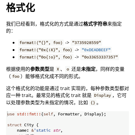
格式化
我们已经看到，格式化的方式是通过
格式字符串
来指定
的：
->
format!("{}", foo)
"3735928559"
->
format!("0x{:X}", foo)
"0xDEADBEEF"
->
format!("0o{:o}", foo)
"0o33653337357"
根据使用的
参数类型
是
、
还是
未指定
，同样的变量
X
o
（
）能够格式化成不同的形式。
foo
这个格式化的功能是通过 trait 实现的，每种参数类型都对
应一种 trait。最常见的格式化 trait 就是
，它可
Display
以处理参数类型为未指定的情况，比如
。
{}
use
std::fmt::
{
self
,
 Formatter
,
 Display
}
;
struct
 City 
{
    name
:
&
'static
str
,