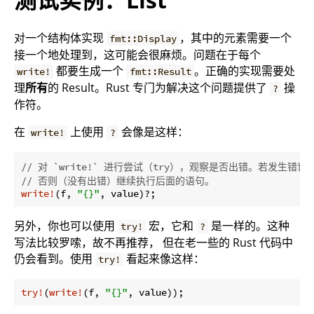
对一个结构体实现
，其中的元素需要一个
fmt::Display
接一个地处理到，这可能会很麻烦。问题在于每个
都要生成一个
。正确的实现需要处
write!
fmt::Result
理
所有
的 Result。Rust 专门为解决这个问题提供了
操
?
作符。
在
上使用
会像是这样：
write!
?
// 对 `write!` 进行尝试（try），观察是否出错。若发生错
// 否则（没有出错）继续执行后面的语句。
write!
(f, 
"{}"
, value)?;
另外，你也可以使用
宏，它和
是一样的。这种
try!
?
写法比较罗嗦，故不再推荐， 但在老一些的 Rust 代码中
仍会看到。使用
看起来像这样：
try!
try!
(
write!
(f, 
"{}"
, value));