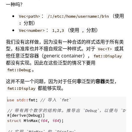
一种吗？
：
（使用
Vec<path>
/:/etc:/home/username:/bin
分割）
:
：
（使用
分割）
Vec<number>
1,2,3
,
我们没有这样做，因为没有一种合适的样式适用于所有类
型，标准库也并不擅自规定一种样式。对于
或其
Vec<T>
他任意泛型容器（generic container），
fmt::Display
都没有实现。因此在这些泛型的情况下要用
。
fmt::Debug
这并不是一个问题，因为对于任何
非
泛型的
容器
类型，
都能够实现。
fmt::Display
use
std::
fmt
;
// 
导
入
 `fmt`
// 
带
有
两
个
数
字
的
结
构
体
。
推
导
出
 `Debug`
，
以
便
与
 `Disp
#
[
derive
(
Debug
)]
struct
 MinMax
(
i64
,
i64
)
;
// 
实
现
 `MinMax` 
的
 `Display`
。