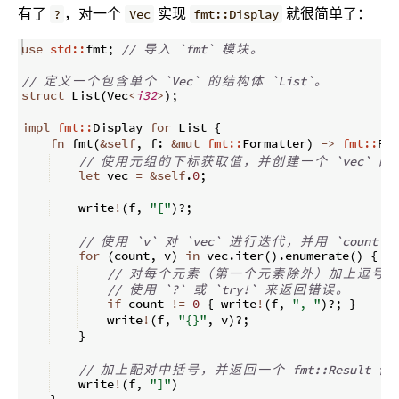
有了
，对一个
实现
就很简单了：
?
Vec
fmt::Display
use
std::
fmt
;
// 
导
入
 `fmt` 
模
块
。
// 
定
义
一
个
包
含
单
个
 `Vec` 
的
结
构
体
 `List`
。
struct
 List
(
Vec
<
i32
>
)
;
impl
fmt::
Display 
for
 List 
{
fn
fmt
(
&
self
,
 f
:
&
mut
fmt::
Formatter
)
->
fmt::
Res
// 
使
用
元
组
的
下
标
获
取
值
，
并
创
建
一
个
 `vec` 
的
let
 vec 
=
&
self
.
0
;
    write
!
(
f
,
"["
)
?;
// 
使
用
 `v` 
对
 `vec` 
进
行
迭
代
，
并
用
 `count` 
for
(
count
,
 v
)
in
 vec
.
iter
(
)
.
enumerate
(
)
{
// 
对
每
个
元
素
（
第
一
个
元
素
除
外
）
加
上
逗
号
。
// 
使
用
 `?` 
或
 `try!` 
来
返
回
错
误
。
if
 count 
!=
0
{
 write
!
(
f
,
", "
)
?;
}
    write
!
(
f
,
"{}"
,
 v
)
?;
}
// 
加
上
配
对
中
括
号
，
并
返
回
一
个
 fmt::Result 
值
    write
!
(
f
,
"]"
)