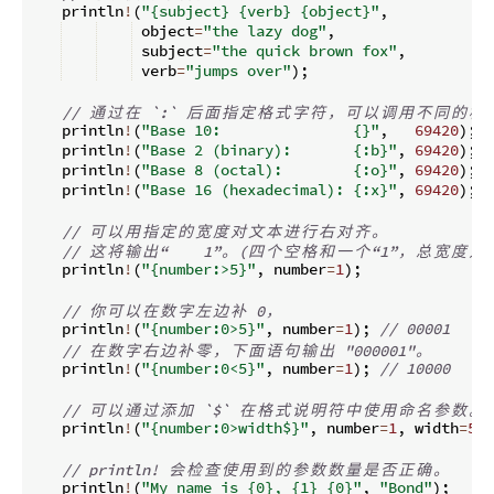
    println
!
(
"{subject} {verb} {object}"
,
 object
=
"the lazy dog"
,
 subject
=
"the quick brown fox"
,
 verb
=
"jumps over"
)
;
// 
通
过
在
 `:` 
后
面
指
定
格
式
字
符
，
可
以
调
用
不
同
的
格
    println
!
(
"Base 10:               {}"
,
69420
)
;
/
    println
!
(
"Base 2 (binary):       {:b}"
,
69420
)
;
/
    println
!
(
"Base 8 (octal):        {:o}"
,
69420
)
;
/
    println
!
(
"Base 16 (hexadecimal): {:x}"
,
69420
)
;
/
// 
可
以
用
指
定
的
宽
度
对
文
本
进
行
右
对
齐
。
// 
这
将
输
出
“    1”
。
(
四
个
空
格
和
一
个
“1”
，
总
宽
度
为
5
    println
!
(
"{number:>5}"
,
 number
=
1
)
;
// 
你
可
以
在
数
字
左
边
补
 0
，
    println
!
(
"{number:0>5}"
,
 number
=
1
)
;
// 00001
// 
在
数
字
右
边
补
零
，
下
面
语
句
输
出
 "000001"
。
    println
!
(
"{number:0<5}"
,
 number
=
1
)
;
// 10000
// 
可
以
通
过
添
加
 `$` 
在
格
式
说
明
符
中
使
用
命
名
参
数
。
    println
!
(
"{number:0>width$}"
,
 number
=
1
,
 width
=
5
)
;
// println! 
会
检
查
使
用
到
的
参
数
数
量
是
否
正
确
。
    println
!
(
"My name is {0}, {1} {0}"
,
"Bond"
)
;