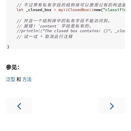
// 
不
过
带
有
私
有
字
段
的
结
构
体
可
以
使
用
公
有
的
构
造
器
来
let
 _closed_box 
=
my::ClosedBox::
new
(
"classified 
// 
并
且
一
个
结
构
体
中
的
私
有
字
段
不
能
访
问
到
。
// 
报
错
！
`content` 
字
段
是
私
有
的
。
//println!("The closed box contains: {}", _closed
// 
试
一
试
 ^ 
取
消
此
行
注
释
}
参见：
泛型
和
方法