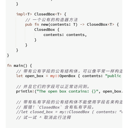
}
impl
<
T
>
 ClosedBox
<
T
>
{
// 
一
个
公
有
的
构
造
器
方
法
pub
fn
new
(
contents
:
 T
)
->
 ClosedBox
<
T
>
{
    ClosedBox 
{
    contents
:
 contents
,
}
}
}
}
fn
main
(
)
{
// 
带
有
公
有
字
段
的
公
有
结
构
体
，
可
以
像
平
常
一
样
构
造
let
 open_box 
=
my::
OpenBox 
{
 contents
:
"public in
// 
并
且
它
们
的
字
段
可
以
正
常
访
问
到
。
    println
!
(
"The open box contains: {}"
,
 open_box
.
co
// 
带
有
私
有
字
段
的
公
有
结
构
体
不
能
使
用
字
段
名
来
构
造
。
// 
报
错
！
`ClosedBox` 
含
有
私
有
字
段
。
//let closed_box = my::ClosedBox { contents: "cla
// 
试
一
试
 ^ 
取
消
此
行
注
释