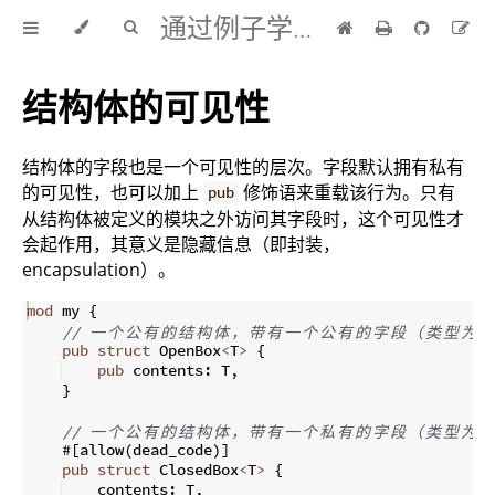
通过例子学 Rust 中文版
结构体的可见性
结构体的字段也是一个可见性的层次。字段默认拥有私有
的可见性，也可以加上
修饰语来重载该行为。只有
pub
从结构体被定义的模块之外访问其字段时，这个可见性才
会起作用，其意义是隐藏信息（即封装，
encapsulation）。
mod
 my 
{
// 
一
个
公
有
的
结
构
体
，
带
有
一
个
公
有
的
字
段
（
类
型
为
泛
pub
struct
 OpenBox
<
T
>
{
pub
 contents
:
 T
,
}
// 
一
个
公
有
的
结
构
体
，
带
有
一
个
私
有
的
字
段
（
类
型
为
泛
    #
[
allow
(
dead_code
)]
pub
struct
 ClosedBox
<
T
>
{
    contents
:
 T
,