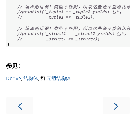
// 
编
译
期
错
误
！
类
型
不
匹
配
，
所
以
这
些
值
不
能
够
比
较
：
//println!("_tuple1 == _tuple2 yields: {}",
//          _tuple1 == _tuple2);
// 
编
译
期
错
误
！
类
型
不
匹
配
，
所
以
这
些
值
不
能
够
比
较
：
//println!("_struct1 == _struct2 yields: {}",
//          _struct1 == _struct2);
}
参见：
Derive
,
结构体
, 和
元组结构体