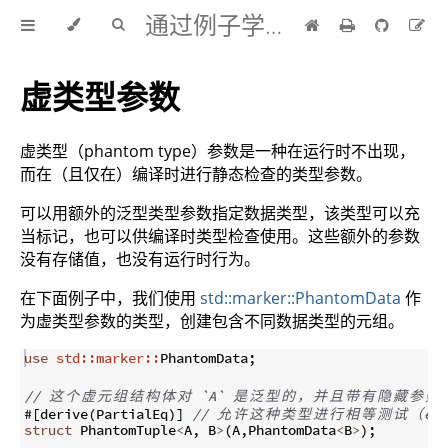
通过例子学 Rust 中文版
虚类型参数
虚类型（phantom type）参数是一种在运行时不出现，
而在（且仅在）编译时进行静态检查的类型参数。
可以用额外的泛型类型参数指定数据类型，该类型可以充
当标记，也可以供编译时类型检查使用。这些额外的参数
没有存储值，也没有运行时行为。
在下面例子中，我们使用
std::marker::PhantomData
作
为虚类型参数的类型，创建包含不同数据类型的元组。
use
std::marker::
PhantomData
;
// 
这
个
虚
元
组
结
构
体
对
 `A` 
是
泛
型
的
，
并
且
带
有
隐
藏
参
数
 
#
[
derive
(
PartialEq
)]
// 
允
许
这
种
类
型
进
行
相
等
测
试
（
equ
struct
 PhantomTuple
<
A
,
 B
>
(
A
,
PhantomData
<
B
>
)
;