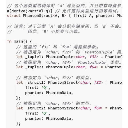
// 
这
个
虚
类
型
结
构
体
对
 `A` 
是
泛
型
的
，
并
且
带
有
隐
藏
参
数
 
#
[
derive
(
PartialEq
)]
// 
允
许
这
种
类
型
进
行
相
等
测
试
。
struct
 PhantomStruct
<
A
,
 B
>
{
 first
:
 A
,
 phantom
:
 Phant
// 
注
意
：
对
于
泛
型
 `A` 
会
分
配
存
储
空
间
，
但
 `B` 
不
会
。
//       
因
此
，
`B` 
不
能
参
与
运
算
。
fn
main
(
)
{
// 
这
里
的
 `f32` 
和
 `f64` 
是
隐
藏
参
数
。
// 
被
指
定
为
 `<char, f32>` 
的
 `PhantomTuple` 
类
型
let
 _tuple1
:
 PhantomTuple
<
char
,
f32
>
=
 PhantomTup
// 
被
指
定
为
 `<char, f64>` `PhantomTuple` 
类
型
。
let
 _tuple2
:
 PhantomTuple
<
char
,
f64
>
=
 PhantomTup
// 
被
指
定
为
 `<char, f32>` 
的
类
型
。
let
 _struct1
:
 PhantomStruct
<
char
,
f32
>
=
 PhantomS
    first
:
'Q'
,
    phantom
:
 PhantomData
,
}
;
// 
被
指
定
为
 `<char, f64>` 
的
类
型
。
let
 _struct2
:
 PhantomStruct
<
char
,
f64
>
=
 PhantomS
    first
:
'Q'
,
    phantom
:
 PhantomData
,
}
;