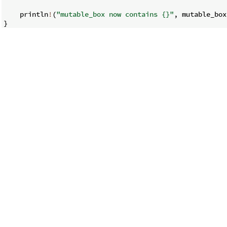
    println
!
(
"mutable_box now contains {}"
,
 mutable_box
}