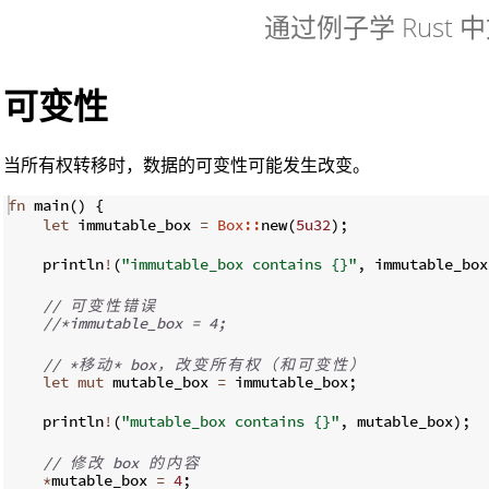
通过例子学 Rust 
可变性
当所有权转移时，数据的可变性可能发生改变。
fn
main
(
)
{
let
 immutable_box 
=
Box::
new
(
5u32
)
;
    println
!
(
"immutable_box contains {}"
,
 immutable_box
// 
可
变
性
错
误
//*immutable_box = 4;
// *
移
动
* box
，
改
变
所
有
权
（
和
可
变
性
）
let
mut
 mutable_box 
=
 immutable_box
;
    println
!
(
"mutable_box contains {}"
,
 mutable_box
)
;
// 
修
改
 box 
的
内
容
*
mutable_box 
=
4
;