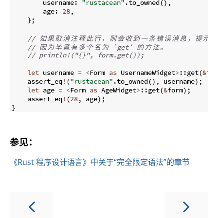
    username
:
"rustacean"
.
to_owned
(
)
,
    age
:
28
,
}
;
// 
如
果
取
消
注
释
此
行
，
则
会
收
到
一
条
错
误
消
息
，
提
示
 “
// 
因
为
毕
竟
有
多
个
名
为
 `get` 
的
方
法
。
// println!("{}", form.get());
let
 username 
=
<
Form 
as
 UsernameWidget
>
::
get
(
&
for
    assert_eq
!
(
"rustacean"
.
to_owned
(
)
,
 username
)
;
let
 age 
=
<
Form 
as
 AgeWidget
>
::
get
(
&
form
)
;
    assert_eq
!
(
28
,
 age
)
;
}
参见：
《Rust 程序设计语言》中关于“完全限定语法”的章节